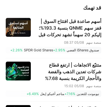
قد تهمك
عند الضرورة، يرجى استشارة مستشار استثمار محترف. لا تقدم منصة سهم أي مشورة استثمارية، ولا تقدم أي التزامات أو ضمانات.
أسهم صاعدة قبل افتتاح السوق |
قفز سهم QNME بنسبة 193.3%؛
إليكم 20 سهماً تشهد تحركات قبل
افتتاح السوق (4 أغسطس)
منصة سهم
05/08 08:37
صندوق iShares الفضي
+2.95%
SPDR Gold Shares
+2.26%
متتبّع الاتجاهات | ارتفع قطاع
شركات تعدين الذهب والفضة
والأحجار الكريمة بنسبة 7.68%
بقيادة سهم NEM (+7%)؛ فيما
منصة سهم
05/08 15:02
سجل سهما TVTX (+16.88%)
نيومونت للتعدين
+7.16%
مناجم أغنيكو إيغل
+6.49%
وYOU (+9.45%) اختراقات
صعودية؛ بينما جاء سهما FCX