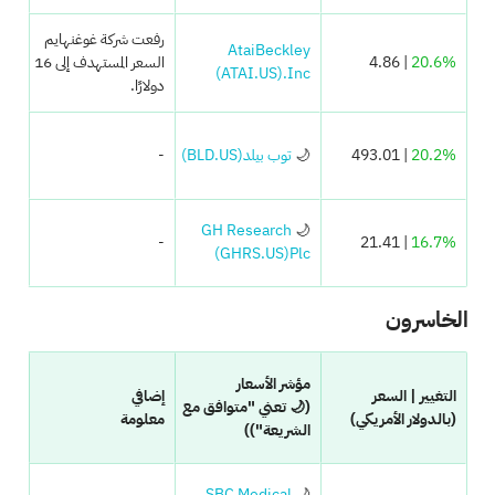
رفعت شركة غوغنهايم
AtaiBeckley
20.6%
| 4.86
السعر المستهدف إلى 16
(ATAI.US)
Inc.
دولارًا.
20.2%
| 493.01
🌙
توب بيلد
(BLD.US)
-
GH Research
🌙
-
| 21.41
16.7%
(GHRS.US)
Plc
الخاسرون
مؤشر الأسعار
التغيير | السعر
إضافي
(🌙 تعني "متوافق مع
(بالدولار الأمريكي)
معلومة
الشريعة"))
SBC Medical
🌙