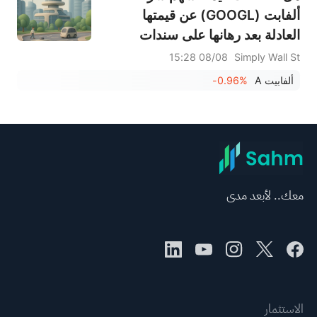
ألفابت (GOOGL) عن قيمتها
العادلة بعد رهانها على سندات
الذكاء الاصطناعي؟
08/08 15:28
Simply Wall St
ألفابيت A
-0.96%
معك.. لأبعد مدى
الاستثمار