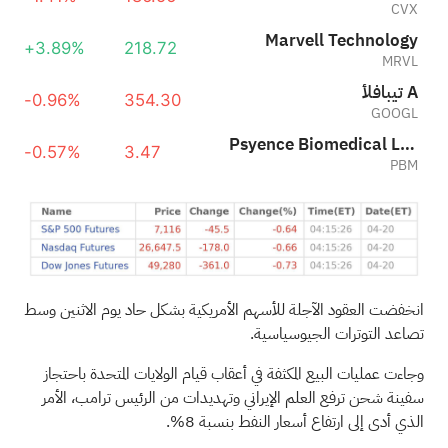
CVX
Marvell Technology
+3.89%
218.72
MRVL
ألفابيت A
-0.96%
354.30
GOOGL
Psyence Biomedical Ltd.
-0.57%
3.47
PBM
انخفضت العقود الآجلة للأسهم الأمريكية بشكل حاد يوم الاثنين وسط
تصاعد التوترات الجيوسياسية.
وجاءت عمليات البيع المكثفة في أعقاب قيام الولايات المتحدة باحتجاز
سفينة شحن ترفع العلم الإيراني وتهديدات من الرئيس ترامب، الأمر
الذي أدى إلى ارتفاع أسعار النفط بنسبة 8%.