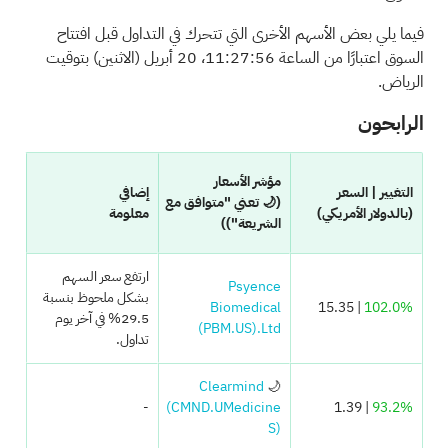
فيما يلي بعض الأسهم الأخرى التي تتحرك في التداول قبل افتتاح
السوق اعتبارًا من الساعة 11:27:56، 20 أبريل (الاثنين) بتوقيت
الرياض.
الرابحون
مؤشر الأسعار
التغيير | السعر
إضافي
(🌙 تعني "متوافق مع
(بالدولار الأمريكي)
معلومة
الشريعة"))
ارتفع سعر السهم
Psyence
بشكل ملحوظ بنسبة
Biomedical
| 15.35
102.0%
29.5% في آخر يوم
(PBM.US)
Ltd.
تداول.
Clearmind
🌙
-
(CMND.U
Medicine
| 1.39
93.2%
S)