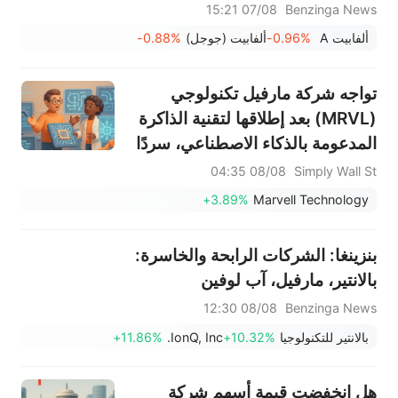
07/08 15:21
Benzinga News
ألفابيت A
-0.96%
ألفابيت (جوجل)
-0.88%
تواجه شركة مارفيل تكنولوجي
(MRVL) بعد إطلاقها لتقنية الذاكرة
المدعومة بالذكاء الاصطناعي، سردًا
مكلفًا.
08/08 04:35
Simply Wall St
+3.89%
Marvell Technology
بنزينغا: الشركات الرابحة والخاسرة:
بالانتير، مارفيل، آب لوفين
08/08 12:30
Benzinga News
بالانتير للتكنولوجيا
+10.32%
IonQ, Inc.
+11.86%
هل انخفضت قيمة أسهم شركة