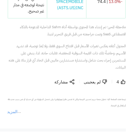
SPACEMOBILE
| 74.4
-13.0%
نتيجة لوضعه في مدار
(ASTS.US)
INC
غير صحيح.
ملاحظة المحرر: تم إنشاء هذا المحتوى بواسطة أداة Sahm الداخلية المدعومة بالذكاء
الاصطناعي SaaS وتمت مراجعته من قبل فريق التحرير لدينا.
الجدول أعلاه يعكس تغيرات الأسعار قبل افتتاح السوق فقط، ولا يُعدّ توصية. قد تشهد
الأسهم، وخاصةً تلك ذات القيمة السوقية المنخفضة، تقلبات حادة. لذا، ينبغي على
المستثمرين إجراء بحث شامل واستشارة مستشارين ماليين قبل اتخاذ أي قرار بناءً على هذه
البيانات.
4
لم يعجبنى
مشاركة
ترجمة هذه الصفحة آلية. تحاول منصة سهم تحسين الترجمة ولكن لا تضمن دقتها وموثوقيتها، ولن تتحمل المسؤولية عن أي خسارة أو ضرر بسبب عدم دقة 
المزيد
يمثل المحتوى أعلاه المسؤولية الشخصية للمؤلف وآرائه فقط، ولا يمثل أي مسؤولية لمنصة سهم، ولا يمكن لمنصة سهم تأكيد صحة ودقة ومصداقية المحتوى 