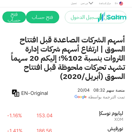
Marvell Technology
+3.89%
218.72
En
مركز المساعدة
من نحن
تحميل
MRVL
فتح
التسجيل / تسجيل الدخول
فتح حساب
Psyence Biomedical Ltd.
حساب
-0.57%
3.47
PBM
أسهم الشركات الصاعدة قبل افتتاح
السوق | ارتفاع أسهم شركات إدارة
الثروات بنسبة 102%؛ إليكم 20 سهماً
تشهد تحركات ملحوظة قبل افتتاح
السوق (أبريل/2020)
منصة سهم
08:32 20/04
EN-Original
تمت الترجمة بواسطة
إكسون موبايل
-1.16%
153.04
XOM
شيفرون
-1.41%
186.56