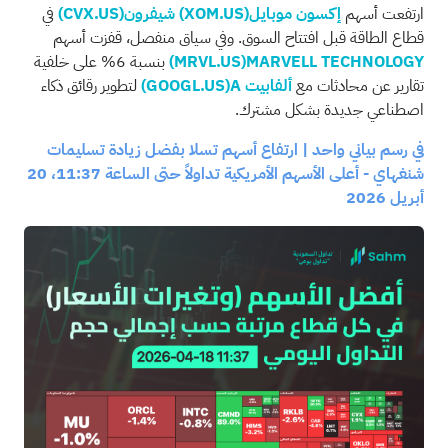
ارتفعت أسهم
إكسون موبايل
(XOM.US)
شيفرون
(CVX.US)
في
قطاع الطاقة قبل افتتاح السوق. وفي سياق منفصل، قفزت أسهم
MARVELL TECHNOLOGY
(MRVL.US)
بنسبة 6% على خلفية
تقارير عن محادثات مع
ألفابيت A
(GOOGL.US)
لتطوير رقائق ذكاء
اصطناعي جديدة بشكل مشترك.
في رسم بياني واحد | ارتفاع أسهم تسلا بفضل زيادة تسليمات
شنغهاي - أعلى الأسهم الأمريكية تداولاً حتى الساعة 11:37، 20
أبريل 2026