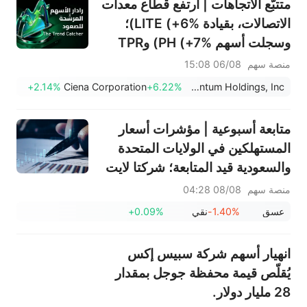
متتبّع الاتجاهات | ارتفع قطاع معدات
(+3.87%) وTPR (+2.8%) ضمن
الاتصالات، بقيادة LITE (+6%)؛
خمسة أسهم تختبر مستويات
وسجلت أسهم PH (+7%) وTPR
اختراق
(+1.8%) أعلى مستوياتها على
منصة سهم
06/08 15:08
الإطلاق؛ كما اقتربت أسهم XOM
+2.14%
Ciena Corporation
+6.22%
Lumentum Holdings, Inc.
وFCX من مستويات رئيسية.
متابعة أسبوعية | مؤشرات أسعار
المستهلكين في الولايات المتحدة
والسعودية قيد المتابعة؛ شركتا لايت
وكور تعلنان عن أرباحهما؛ فعاليات
منصة سهم
08/08 04:28
توزيع الأرباح لشركات سابك أغري-
عسق
-1.40%
نقي
+0.09%
نيوترينتس (2020)، وريبل (1010)،
وسابك (2010)
انهيار أسهم شركة سبيس إكس
يُقلّص قيمة محفظة جوجل بمقدار
28 مليار دولار.