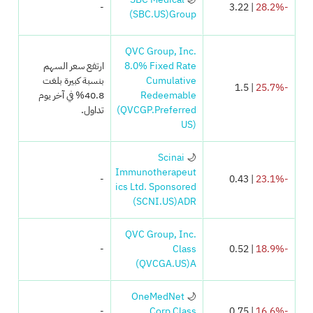
-
| 3.22
-28.2%
(SBC.US)
Group
QVC Group, Inc.
8.0% Fixed Rate
ارتفع سعر السهم
Cumulative
بنسبة كبيرة بلغت
| 1.5
-25.7%
Redeemable
40.8% في آخر يوم
Preferred
(QVCGP.
تداول.
US)
Scinai
🌙
Immunotherapeut
-
| 0.43
-23.1%
ics Ltd. Sponsored
(SCNI.US)
ADR
QVC Group, Inc.
-
Class
| 0.52
-18.9%
(QVCGA.US)
A
OneMedNet
🌙
-
Corp Class
| 0.75
-16.6%