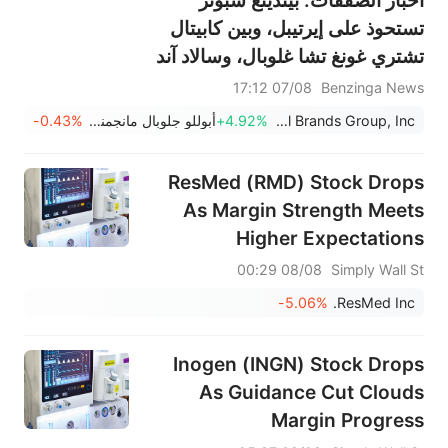
تستحوذ على إيرتيبل، وبين كابيتال
تشتري غونغ تشا غلوبال، وسالاد آند
غو تعلن إفلاسها
07/08 17:12
Benzinga News
Digital Brands Group, Inc.
+4.92%
أبوللو جلوبال مانجمنت
-0.43%
ResMed (RMD) Stock Drops
As Margin Strength Meets
Higher Expectations
08/08 00:29
Simply Wall St
-5.06%
ResMed Inc.
Inogen (INGN) Stock Drops
As Guidance Cut Clouds
Margin Progress