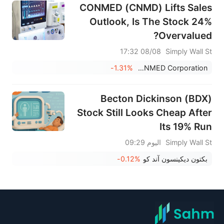
CONMED (CNMD) Lifts Sales
Outlook, Is The Stock 24%
Overvalued?
08/08 17:32
Simply Wall St
-1.31%
CONMED Corporation
Becton Dickinson (BDX)
Stock Still Looks Cheap After
Its 19% Run
Simply Wall St
اليوم 09:29
بكتون ديكينسون آند كو
-0.12%