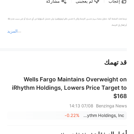
إعجاب
لم يعجبنى
مشاركة
ترجمة هذه الصفحة آلية. تحاول منصة سهم تحسين الترجمة ولكن لا تضمن دقتها وموثوقيتها، ولن تتحمل المسؤولية عن أي خسارة أو ضرر بسبب عدم دقة 
المزيد
يمثل المحتوى أعلاه المسؤولية الشخصية للمؤلف وآرائه فقط، ولا يمثل أي مسؤولية لمنصة سهم، ولا يمكن لمنصة سهم تأكيد صحة ودقة ومصداقية المحتوى 
قد تهمك
عند الضرورة، يرجى استشارة مستشار استثمار محترف. لا تقدم منصة سهم أي مشورة استثمارية، ولا تقدم أي التزامات أو ضمانات.
Wells Fargo Maintains Overweight on
iRhythm Holdings, Lowers Price Target to
$168
07/08 14:13
Benzinga News
-0.22%
iRhythm Holdings, Inc.
أخبار الصفقات: بيندينغ سبونز