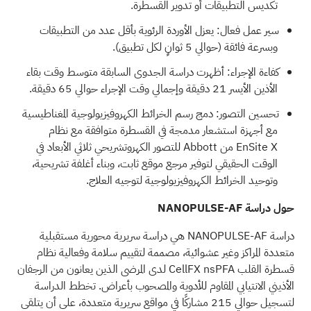
تكديس التطبيقات أو تدوير القسطرة.
سير عمل فعال: يعزل الأوردة الرئوية بأقل عدد من التطبيقات
وبسرعة فائقة (حوالي 5 ثوانٍ لكل تطبيق).
كفاءة الإجراء: أظهرت دراسة الجدوى السابقة متوسط وقت بقاء
الأذين الأيسر 21 دقيقة وإجمالي وقت الإجراء حوالي 65 دقيقة.
تحسين التصور: دمج رسم الخرائط الكهروفيزيولوجية المغناطيسية
مع أجهزة استشعار مدمجة في القسطرة متوافقة مع نظام
EnSite X من Abbott للتصور الكهروتشريحي ثلاثي الأبعاد في
الوقت الحقيقي لتوفير مرجع موقع ثابت، وبناء أغلفة تشريحية،
وتوحيد الخرائط الكهروفيزيولوجية لتوجيه العلاج.
حول دراسة NANOPULSE-AF
دراسة NANOPULSE-AF هي دراسة سريرية محورية مستقبلية
متعددة المراكز وغير عشوائية، مصممة لتقييم سلامة وفعالية نظام
قسطرة القلب CellFX nsPFA لدى المرضى الذين يعانون من الرجفان
الأذيني الانتيابي المقاوم للأدوية والمصحوب بأعراض. تخطط الدراسة
لتسجيل حوالي 215 مشاركًا في مواقع سريرية متعددة، على أن يتلقى