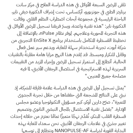
تلقى المرضى السبعة الأوائل في هذه الدراسة العلاج في مركز سانت
برناردز الطبي في جونزبورو، أركنساس، تحت إشراف الدكتورة ديفي ناير،
الباحثة الرئيسية في مجموعة أبحاث اضطراب النظم القلبي. وقالت
الدكتورة ناير: "هذه تقنية واعدة، ويسرّ فريقنا تسجيل المرضى الأوائل في
هذه التجربة المحورية وعلاجهم. يُوفر نظام nPulse، بالإضافة إلى
تخطيط القسطرة المتكامل باستخدام برنامج EnSite X التجريبي من
شركة أبوت، تجربة استخدام سهلة للغاية، ويدعم سير عمل فعال
وقابل للتكرار ومبسط. قد يُقدم هذا النهج مزايا هامة مقارنةً بالتقنيات
الحالية. أتطلع إلى استمرار تسجيل المرضى وإجراء المزيد من التقييمات
السريرية لهذه الاستراتيجية في استئصال الرجفان الأذيني، لما فيه
مصلحة جميع المعنيين."
"يمثل تسجيل أول المرضى في هذه الدراسة علامة فارقة للشركة، إذ
نبني على النتائج المشجعة التي حققناها من خلال تجربة الجدوى
المتميزة"، صرّح دارين أوكر، كبير مسؤولي التكنولوجيا وعضو مجلس
الإدارة. "بفضل تقنية الاستئصال بالمجال النبضي النانوي وتصميم
قسطرة القلب المبتكر، نُقدّم نهجًا متميزًا تمامًا نعتزم من خلاله إحداث
تغيير جذري في علاجات الرجفان الأذيني. نحن سعداء للغاية بهذه
البداية القوية لدراسة NANOPULSE-AF ونتطلع إلى توسعها