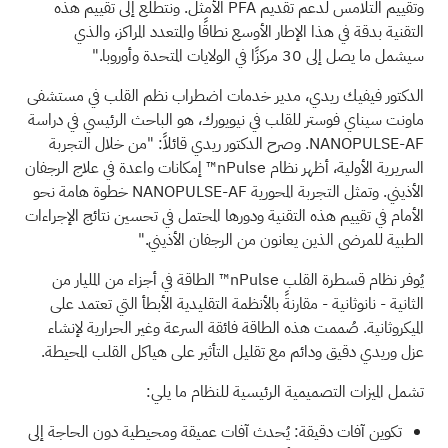
وتقييم التلامس لدعم تقديم PFA الأمثل. ونتطلع إلى تقييم هذه
التقنية بدقة في هذا الإطار الأوسع نطاقًا والمتعدد المراكز، والذي
سيشمل ما يصل إلى 30 مركزًا في الولايات المتحدة وأوروبا."
الدكتور فيفيك ريدي، مدير خدمات اضطراب نظم القلب في مستشفى
ماونت سيناي فوستر للقلب في نيويورك، هو الباحث الرئيسي في دراسة
NANOPULSE-AF. وصرح الدكتور ريدي قائلاً: "من خلال التجربة
السريرية الأولية، أظهر نظام nPulse™ إمكانات واعدة في علاج الرجفان
الأذيني. وتمثل التجربة المحورية NANOPULSE-AF خطوة هامة نحو
الأمام في تقييم هذه التقنية ودورها المحتمل في تحسين نتائج الإجراءات
الطبية للمرضى الذين يعانون من الرجفان الأذيني."
يُوفر نظام قسطرة القلب nPulse™ الطاقة في أجزاء من المليار من
الثانية - نانوثانية - مقارنةً بالأنظمة التقليدية الأبطأ التي تعتمد على
الميكروثانية. صُممت هذه الطاقة فائقة السرعة وغير الحرارية لإنشاء
عزل وريدي دقيق ودائم مع تقليل التأثير على هياكل القلب المحيطة.
تشمل الميزات التصميمية الرئيسية للنظام ما يلي:
تكوين آفات دقيقة: يُحدث آفات عميقة ومحيطية دون الحاجة إلى