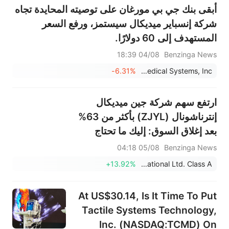
أبقى بنك جي بي مورغان على توصيته المحايدة تجاه
شركة إنسباير ميديكال سيستمز، ورفع السعر
المستهدف إلى 60 دولارًا.
04/08 18:39
Benzinga News
-6.31%
Inspire Medical Systems, Inc.
ارتفع سهم شركة جين ميديكال
إنترناشونال (ZJYL) بأكثر من 63%
بعد إغلاق السوق: إليك ما تحتاج
لمعرفته
05/08 04:18
Benzinga News
+13.92%
Jin Medical International Ltd. Class A
At US$30.14, Is It Time To Put
Tactile Systems Technology,
Inc. (NASDAQ:TCMD) On