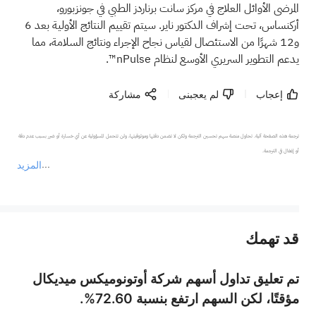
المرضى الأوائل العلاج في مركز سانت برناردز الطبي في جونزبورو،
أركنساس، تحت إشراف الدكتور ناير. سيتم تقييم النتائج الأولية بعد 6
و12 شهرًا من الاستئصال لقياس نجاح الإجراء ونتائج السلامة، مما
يدعم التطوير السريري الأوسع لنظام nPulse™.
إعجاب
لم يعجبنى
مشاركة
ترجمة هذه الصفحة آلية. تحاول منصة سهم تحسين الترجمة ولكن لا تضمن دقتها وموثوقيتها، ولن تتحمل المسؤولية عن أي خسارة أو ضرر بسبب عدم دقة 
المزيد
يمثل المحتوى أعلاه المسؤولية الشخصية للمؤلف وآرائه فقط، ولا يمثل أي مسؤولية لمنصة سهم، ولا يمكن لمنصة سهم تأكيد صحة ودقة ومصداقية المحتوى 
قد تهمك
عند الضرورة، يرجى استشارة مستشار استثمار محترف. لا تقدم منصة سهم أي مشورة استثمارية، ولا تقدم أي التزامات أو ضمانات.
تم تعليق تداول أسهم شركة أوتونوميكس ميديكال
مؤقتًا، لكن السهم ارتفع بنسبة 72.60%.