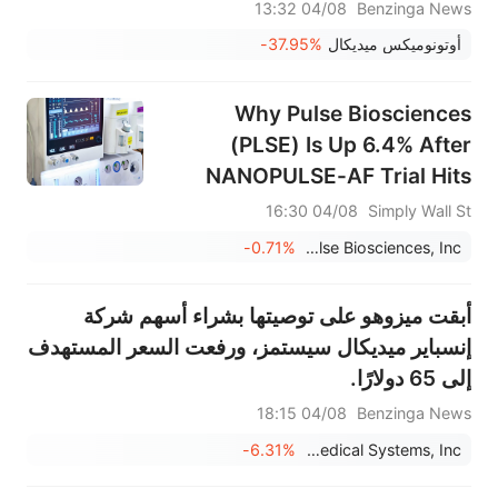
04/08 13:32
Benzinga News
أوتونوميكس ميديكال
-37.95%
Why Pulse Biosciences
(PLSE) Is Up 6.4% After
NANOPULSE-AF Trial Hits
Enrollment Midpoint And
04/08 16:30
Simply Wall St
What It Means
-0.71%
Pulse Biosciences, Inc.
أبقت ميزوهو على توصيتها بشراء أسهم شركة
إنسباير ميديكال سيستمز، ورفعت السعر المستهدف
إلى 65 دولارًا.
04/08 18:15
Benzinga News
-6.31%
Inspire Medical Systems, Inc.