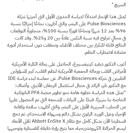
السريع."
يُمثل هذا الإنجاز امتدادًا لدراسة الجدوى الأولى التي أجرتها شركة
Pulse Biosciences على البشر، والتي أظهرت نجاحًا إجرائيًا بنسبة
96% بعد 12 شهرًا ونجاحًا فوريًا بنسبة 100%، متجاوزةً التوقعات
في مجالٍ تتراوح فيه نسبة النكس عادةً بين 20 و25%. وقد كانت
النتائج قابلة للتكرار بين مختلف الأطباء، وتحققت دون استخدام أدوية
مضادة لاضطراب النظم.
أعرب الدكتور ديفيد كينيغسبيرغ، الحاصل على زمالة الكلية الأمريكية
لأمراض القلب وزمالة الجمعية الأمريكية لنظم القلب، كبير المسؤولين
الطبيين في شركة Pulse Biosciences، عن حماسه لبدء دراسة IDE
مع الدكتور ناير، الرائد في مجال استئصال الرجفان الأذيني. وأضاف:
"تمثل هذه الدراسة خطوة هامة نحو تطوير منصة PFA النانوثانية
الخاصة بنا سريريًا. فبناءً على البيانات المشجعة التي تم الحصول عليها
من التجارب السريرية الأولى على البشر، والتي أظهرت سلامة وكفاءة
الإجراء وعزل الوريد الرئوي بشكل دائم وسهولة الاستخدام، تم دمج
قسطرتنا الآن بشكل كامل مع نظام Abbott EnSite X ثلاثي الأبعاد
لرسم الخرائط الكهروتشريحية، مما يتيح رؤية دقيقة للقسطرة وتوجيهها