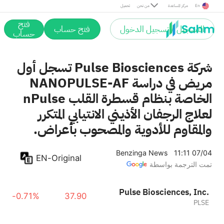
En
مركز المساعدة
من نحن
تحميل
فتح
التسجيل / تسجيل الدخول
فتح حساب
حساب
شركة Pulse Biosciences تسجل أول
مريض في دراسة NANOPULSE-AF
الخاصة بنظام قسطرة القلب nPulse
لعلاج الرجفان الأذيني الانتيابي المتكرر
والمقاوم للأدوية والمصحوب بأعراض.
Benzinga News
11:11 07/04
EN-Original
تمت الترجمة بواسطة
Pulse Biosciences, Inc.
-0.71%
37.90
PLSE