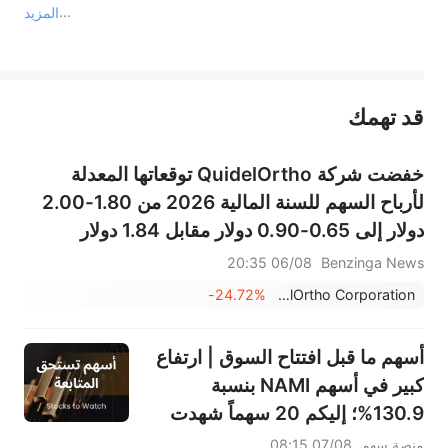
المزيد
يمثل المحتوى أعلاه المسؤولية الشخصية للمؤلف وآرائه فقط، ولا يمثل أي مسؤولية لمنصة سهم، ولا يمكن لمنصة سهم تأكيد صحة ودقة ومصداقية المحتوى 
قد تهمك
عند الضرورة، يرجى استشارة مستشار استثمار محترف. لا تقدم منصة سهم أي مشورة استثمارية، ولا تقدم أي التزامات أو ضمانات.
خفضت شركة QuidelOrtho توقعاتها المعدلة
لأرباح السهم للسنة المالية 2026 من 1.80-2.00
دولار إلى 0.65-0.90 دولار مقابل 1.84 دولار
متوقعة؛ كما خفضت توقعاتها للمبيعات للسنة المالية
06/08 20:35
Benzinga News
2026 من 2.700-2.750 مليار دولار إلى 2.520-
-24.72%
QuidelOrtho Corporation
2.600 مليار دولار مقابل 2.705...
أسهم ما قبل افتتاح السوق | ارتفاع
كبير في أسهم NAMI بنسبة
130.9%؛ إليكم 20 سهماً شهدت
تحركات قبل افتتاح السوق (7
منصة سهم
07/08 08:15