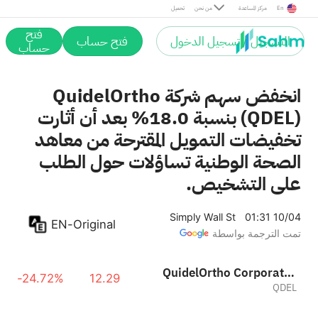
En
مركز المساعدة
من نحن
تحميل
فتح
التسجيل / تسجيل الدخول
فتح حساب
حساب
انخفض سهم شركة QuidelOrtho
(QDEL) بنسبة 18.0% بعد أن أثارت
تخفيضات التمويل المقترحة من معاهد
الصحة الوطنية تساؤلات حول الطلب
على التشخيص.
Simply Wall St
01:31 10/04
EN-Original
تمت الترجمة بواسطة
QuidelOrtho Corporation
-24.72%
12.29
QDEL