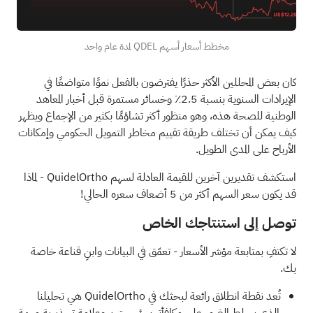
مخطط أسعار أسهم QDEL لمدة عام واحد
كان بعض المحللين الأكثر حذرًا يفترضون بالفعل نموًا متواضعًا في
الإيرادات السنوية بنسبة 2.5٪ وخسائر مستمرة قبل أخبار المعاهد
الوطنية للصحة هذه، وهو منظور أكثر تشاؤمًا بكثير من الإجماع ويظهر
كيف يمكن أن تختلف طريقة تقييم مخاطر التمويل الحكومي وإمكانات
الأرباح على المدى الطويل.
استكشف تقديرين آخرين للقيمة العادلة لسهم QuidelOrtho
- لماذا
قد يكون سعر السهم أكثر من 5 أضعاف سعره الحالي!
توصل إلى استنتاجك الخاص
لا تكتفِ بمتابعة مؤشر الأسعار - تعمّق في البيانات وابنِ قناعة خاصة
بك.
تُعد نقطة انطلاق رائعة لبحثك في QuidelOrtho هي تحليلنا
الذي يسلط الضوء على
مكافأتين رئيسيتين وعلامة تحذيرية مهمة