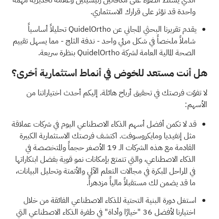
واحدة
قد تؤثر على قرارك الاستثماري.
يقدم
تقريرنا البحثي المجاني عن QuidelOrtho
تحليلاً أساسياً
شاملاً ملخصاً في شكل مرئي واحد - ندفة الثلج - مما يسهل تقييم
الصحة المالية العامة لشركة QuidelOrtho بنظرة سريعة.
هل أنت مستعد للخوض في أنماط استثمارية أخرى؟
لا تفوّت فرصتك في تحقيق أرباح هائلة. إليكم أحدث اختياراتنا من
الأسهم:
قد لا تكمن أفضل أسهم الذكاء الاصطناعي اليوم في شركات عملاقة
مثل إنفيديا ومايكروسوفت. اكتشف فرصتك الاستثمارية الكبيرة
القادمة مع هذه
الشركات الـ 19 الأصغر حجماً والمتخصصة في
الذكاء الاصطناعي، والتي تتمتع بإمكانات نمو قوية
بفضل ابتكاراتها
في المراحل المبكرة في مجالات التعلم الآلي والأتمتة وتحليل البيانات،
ما قد يضمن لك مستقبلاً مالياً مزدهراً.
استغل دورة البنية التحتية للذكاء الاصطناعي الفائقة من خلال
اختيارنا
لأفضل 36 "خيارًا وأداة" في طفرة الذكاء الاصطناعي
التي