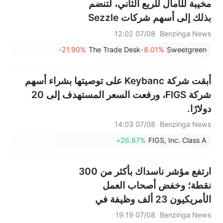
مخيبة للآمال للربع الثاني، لتنضم
بذلك إلى أسهم شركات Sezzle
وResmed وOuster وغيرها من
07/08 12:02
Benzinga News
الأسهم الكبيرة التي شهدت انخفاضًا
-21.90%
The Trade Desk
-8.01%
Sweetgreen
في جلسة ما قبل افتتاح السوق يوم
الجمعة.
أبقت شركة Keybanc على توصيتها بشراء أسهم
شركة FIGS، ورفعت السعر المستهدف إلى 20
دولارًا.
07/08 14:03
Benzinga News
+26.87%
FIGS, Inc. Class A
ارتفع مؤشر ناسداك بأكثر من 300
نقطة؛ وخفض أصحاب العمل
الأمريكيون 23 ألف وظيفة في
يوليو.
07/08 19:19
Benzinga News