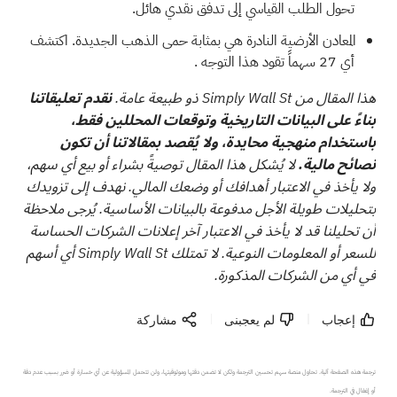
تحول الطلب القياسي إلى تدفق نقدي هائل.
المعادن الأرضية النادرة هي بمثابة حمى الذهب الجديدة. اكتشف
أي
27 سهماً تقود هذا التوجه
.
هذا المقال من Simply Wall St ذو طبيعة عامة.
نقدم تعليقاتنا
بناءً على البيانات التاريخية وتوقعات المحللين فقط،
باستخدام منهجية محايدة، ولا يُقصد بمقالاتنا أن تكون
نصائح مالية.
لا يُشكل هذا المقال توصيةً بشراء أو بيع أي سهم،
ولا يأخذ في الاعتبار أهدافك أو وضعك المالي. نهدف إلى تزويدك
بتحليلات طويلة الأجل مدفوعة بالبيانات الأساسية. يُرجى ملاحظة
أن تحليلنا قد لا يأخذ في الاعتبار آخر إعلانات الشركات الحساسة
للسعر أو المعلومات النوعية. لا تمتلك Simply Wall St أي أسهم
في أي من الشركات المذكورة.
إعجاب
لم يعجبنى
مشاركة
ترجمة هذه الصفحة آلية. تحاول منصة سهم تحسين الترجمة ولكن لا تضمن دقتها وموثوقيتها، ولن تتحمل المسؤولية عن أي خسارة أو ضرر بسبب عدم دقة 