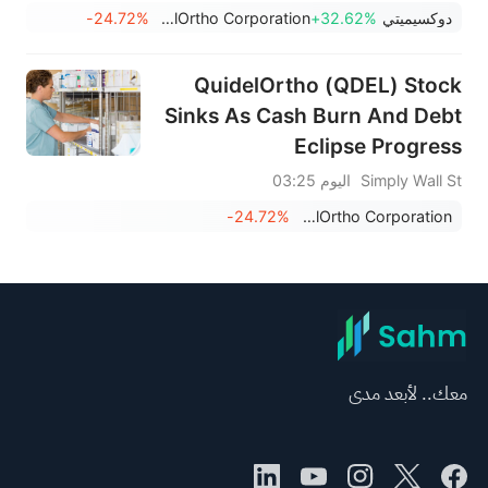
دوكسيميتي
+32.62%
QuidelOrtho Corporation
-24.72%
QuidelOrtho (QDEL) Stock
Sinks As Cash Burn And Debt
Eclipse Progress
Simply Wall St
اليوم 03:25
-24.72%
QuidelOrtho Corporation
معك.. لأبعد مدى