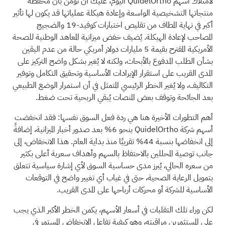
لامتلاك أسهم QuidelOrtho اليوم، عليك أن تؤمن بأن محفظة
منتجاتها التشخيصية الواسعة وإعادة هيكلة عملياتها قد يكون لها تأثير
أكبر في نهاية المطاف من تقليص اختبارات كوفيد-19 والضجيج
المصاحب لإعادة الهيكلة. يُضيف خفض ميزانية المعاهد الوطنية للصحة
الأمريكية المقترح بقيمة 5 مليارات دولار أمريكي حالة من عدم اليقين
بشأن الطلب المدفوع بالأبحاث، ولكنه لا يُغير بشكل واضح التركيز على
المدى القريب على استقرار الإيرادات الأساسية وتحقيق التكامل وتوفير
التكاليف، ولا يُغير الخطر الرئيسي المتمثل في أن استمرار الوضع الطبيعي
بعد الجائحة وتوقف بعض المنصات يُبقي الربحية تحت ضغط.
أهم التطورات الأخيرة هنا هي ردة فعل السوق نفسها: فقد انخفضت
أسهم شركة QuidelOrtho بنحو 6% بعد صدور أخبار الميزانية، إضافةً
إلى انخفاضها بنسبة 44% تقريبًا منذ بداية العام. هذا الانخفاض، إلى
جانب توصية المحللين بالاحتفاظ بالسهم وأهداف سعرية أعلى بكثير
من سعره الحالي، يُبرز مدى حساسية السوق لأي إشارة سياسية تتعلق
بتمويل الرعاية الصحية، حتى في غياب أي تغيير واضح في التوقعات
الأساسية للشركة أو محركات أرباحها على المدى القريب.
لكن وراء تلك التقلبات في أسعار الأسهم، يكمن الخطر الأكبر الذي يجب
على المستثمرين مراقبته، وهو كيفية تفاعل الانخفاض المستمر في