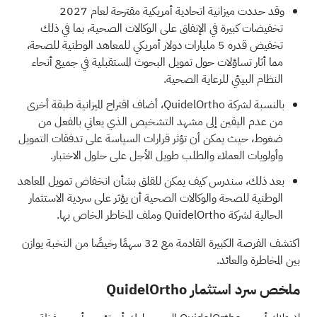
وقد حددت ميزانية اتحادية أمريكية مقترحة لعام 2027
تخفيضات كبيرة في الإنفاق على الوكالات الصحية، بما في ذلك
تخفيض قدره 5 مليارات دولار أمريكي للمعاهد الوطنية للصحة،
مما أثار تساؤلات حول تمويل البحوث المستقبلية في جميع أنحاء
النظام البيئي للرعاية الصحية.
بالنسبة لشركة QuidelOrtho، أضاف اقتراح الميزانية طبقة أخرى
من عدم اليقين إلى مشهد التشخيص الذي يعاني بالفعل من
ضغوط، حيث يمكن أن تؤثر قرارات السياسة على تدفقات التمويل
وأولويات العملاء والطلب طويل الأجل على حلول الاختبار.
بعد ذلك، سندرس كيف يمكن للقلق بشأن انخفاض تمويل المعاهد
الوطنية للصحة والوكالات الصحية أن يؤثر على سردية الاستثمار
الحالية لشركة QuidelOrtho وملف المخاطر الخاص بها.
اكتشف الفرصة الكبيرة القادمة مع
32 سهمًا رخيصًا من النخبة
يوازن
بين المخاطرة والعائد.
ملخص سرد استثمار QuidelOrtho