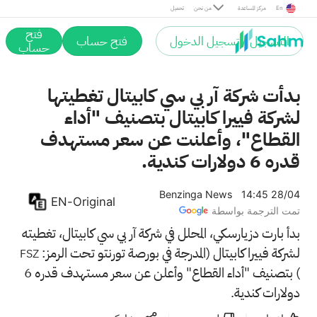
En
مركز المساعدة
من نحن
تحميل
فتح
التسجيل / تسجيل الدخول
فتح حساب
حساب
بدأت شركة آر بي سي كابيتال تغطيتها
لشركة فييرا كابيتال بتصنيف "أداء
القطاع"، وأعلنت عن سعر مستهدف
قدره 6 دولارات كندية.
Benzinga News
14:45 28/04
EN-Original
تمت الترجمة بواسطة
بدأ بارت دزيارسكي، المحلل في شركة آر بي سي كابيتال، تغطيته
لشركة فييرا كابيتال (المدرجة في بورصة تورنتو تحت الرمز:
FSZ
) بتصنيف "أداء القطاع" وأعلن عن سعر مستهدف قدره 6
دولارات كندية.