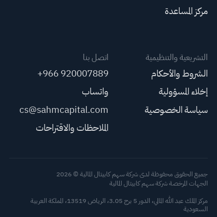
مركز المساعدة
التشريعية والتنظيمية
اتصل بنا
الشروط والأحكام
+966 920007889
إخلاء المسؤولية
واتساب
سياسة الخصوصية
cs@sahmcapital.com
الملاحظات والاقتراحات
جميع الحقوق محفوظة لدى شركة سهم كابيتال المالية © 2026
الجهات المرخصة شركة سهم كابيتال المالية
مركز الملك عبد الله المالي، الدور 5 برج 3.05، الرياض 13519، المملكة العربية
السعودية