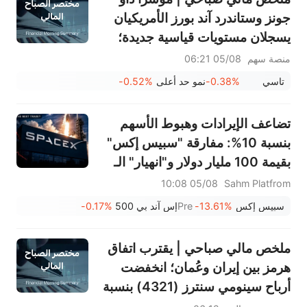
جونز وستاندرد آند بورز الأمريكيان
يسجلان مستويات قياسية جديدة؛
سهم بالانتير يرتفع بنسبة 29.5%
منصة سهم
05/08 06:21
بعد تجاوز توقعات الأرباح؛ شركة
تاسي
-0.38%
نمو حد أعلى
-0.52%
مرافق (2083) تحقق نموًا في
الإيرادات بنسبة 13.6%
تضاعف الإيرادات وهبوط الأسهم
بنسبة 10%: مفارقة "سبيس إكس"
بقيمة 100 مليار دولار و"انهيار" الـ
912 مليون سهم... ما هي الخطوة
05/08 10:08
Sahm Platfrom
التالية في التداول؟
سبيس إكس
-13.61%
Pre
إس آند بي 500
-0.17%
ملخص مالي صباحي | يقترب اتفاق
هرمز بين إيران وعُمان؛ انخفضت
أرباح سينومي سنترز (4321) بنسبة
15%؛ بينما ارتفعت أرباح أسمنت