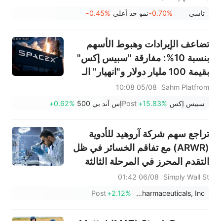
بعد تجاوز توقعات الأرباح؛ شركة
تاسي
-0.70%
نمو حد أعلى
-0.45%
مرافق (2083) تحقق نموًا في
الإيرادات بنسبة 13.6%
تضاعف الإيرادات وهبوط الأسهم
بنسبة 10%: مفارقة "سبيس إكس"
بقيمة 100 مليار دولار و"انهيار" الـ
912 مليون سهم... ما هي الخطوة
05/08 10:08
Sahm Platfrom
التالية في التداول؟
سبيس إكس
+15.83%
Post
إس آند بي 500
+0.62%
تراجع سهم شركة آروهيد للأدوية
(ARWR) مع تفاقم الخسائر في ظل
التقدم المحرز في المرحلة الثالثة
من التجارب السريرية.
06/08 01:42
Simply Wall St
Post
+2.12%
Arrowhead Pharmaceuticals, Inc.