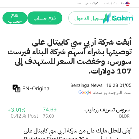
Post
En
مركز المساعدة
من نحن
تحميل
فتح
التسجيل / تسجيل الدخول
فتح حساب
حساب
أبقت شركة آر بي سي كابيتال على
توصيتها بشراء أسهم شركة البناء فيرست
سورس، وخفضت السعر المستهدف إلى
107 دولارات.
Benzinga News
16:28 01/05
EN-Original
تمت الترجمة بواسطة
بيلدرز فيرست سورس
74.69
+3.01%
+0.42%
Post
75.00
BLDR
أبقى المحلل مايك دال من شركة آر بي سي كابيتال على