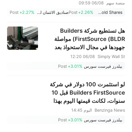
منصة سهم
06/08 09:59
SPDR Gold Shares
+2.26%
Post
صناديق الائتمان للذهب Ishares
+2.27%
Post
هل تستطيع شركة Builders
FirstSource (BLDR) مواصلة
جهودها في مجال الاستحواذ بعد
خفض توقعاتها لعام 2026؟
06/08 12:20
Simply Wall St
بيلدرز فيرست سورس
+3.01%
Post
لو استثمرت 100 دولار في شركة
Builders FirstSource قبل 10
سنوات، لكانت قيمتها اليوم بهذا
القدر.
Benzinga News
اليوم 14:45
بيلدرز فيرست سورس
+3.01%
Post