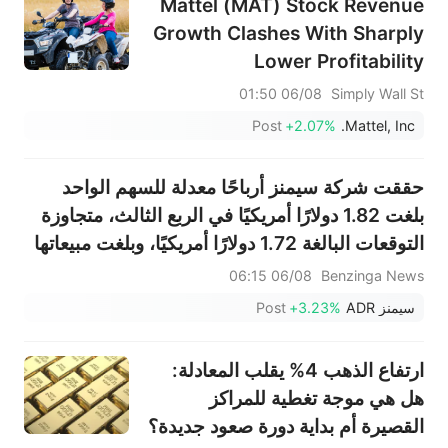
Mattel (MAT) Stock Revenue
Growth Clashes With Sharply
Lower Profitability
06/08 01:50
Simply Wall St
Post
+2.07%
Mattel, Inc.
حققت شركة سيمنز أرباحًا معدلة للسهم الواحد
بلغت 1.82 دولارًا أمريكيًا في الربع الثالث، متجاوزة
التوقعات البالغة 1.72 دولارًا أمريكيًا، وبلغت مبيعاتها
24.174 مليار دولار أمريكي، متجاوزة التوقعات
06/08 06:15
Benzinga News
البالغة 24.050 مليار دولار أمريكي.
سيمنز ADR
+3.23%
Post
ارتفاع الذهب 4% يقلب المعادلة:
هل هي موجة تغطية للمراكز
القصيرة أم بداية دورة صعود جديدة؟