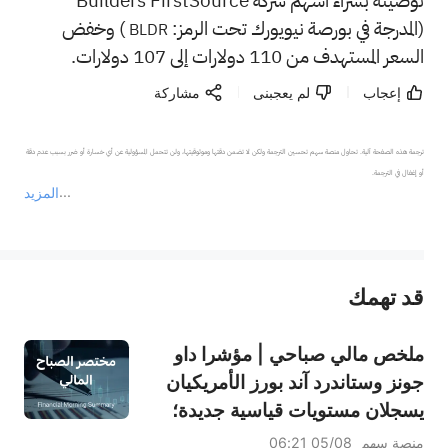
توصيته بشراء أسهم شركة Builders FirstSource
(المدرجة في بورصة نيويورك تحت الرمز:
) وخفض
BLDR
السعر المستهدف من 110 دولارات إلى 107 دولارات.
إعجاب
لم يعجبنى
مشاركة
ترجمة هذه الصفحة آلية. تحاول منصة سهم تحسين الترجمة ولكن لا تضمن دقتها وموثوقيتها، ولن تتحمل المسؤولية عن أي خسارة أو ضرر بسبب عدم دقة 
المزيد
يمثل المحتوى أعلاه المسؤولية الشخصية للمؤلف وآرائه فقط، ولا يمثل أي مسؤولية لمنصة سهم، ولا يمكن لمنصة سهم تأكيد صحة ودقة ومصداقية المحتوى 
قد تهمك
عند الضرورة، يرجى استشارة مستشار استثمار محترف. لا تقدم منصة سهم أي مشورة استثمارية، ولا تقدم أي التزامات أو ضمانات.
ملخص مالي صباحي | مؤشرا داو
جونز وستاندرد آند بورز الأمريكيان
يسجلان مستويات قياسية جديدة؛
سهم بالانتير يرتفع بنسبة 29.5%
منصة سهم
05/08 06:21