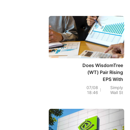
Does WisdomTree
(WT) Pair Rising
EPS With
Buybacks To
07/08
Simply
18:46
Wall St
Redefine Its Capital
Allocation
Playbook?