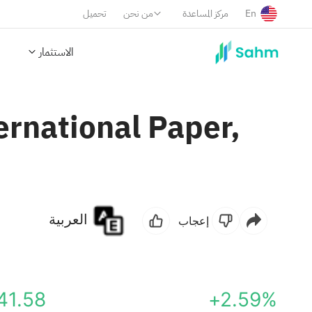
En
مركز المساعدة
من نحن
تحميل
الاستثمار
ernational Paper,
العربية
إعجاب
41.58
+2.59%