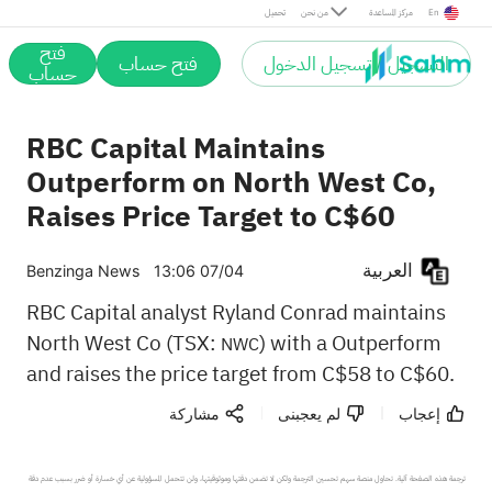
En
مركز المساعدة
من نحن
تحميل
فتح
التسجيل / تسجيل الدخول
فتح حساب
حساب
RBC Capital Maintains
Outperform on North West Co,
Raises Price Target to C$60
العربية
Benzinga News
13:06 07/04
RBC Capital analyst Ryland Conrad maintains
North West Co (TSX:
) with a Outperform
NWC
and raises the price target from C$58 to C$60.
إعجاب
لم يعجبنى
مشاركة
ترجمة هذه الصفحة آلية. تحاول منصة سهم تحسين الترجمة ولكن لا تضمن دقتها وموثوقيتها، ولن تتحمل المسؤولية عن أي خسارة أو ضرر بسبب عدم دقة 