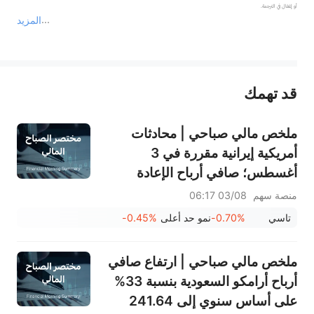
المزيد
يمثل المحتوى أعلاه المسؤولية الشخصية للمؤلف وآرائه فقط، ولا يمثل أي مسؤولية لمنصة سهم، ولا يمكن لمنصة سهم تأكيد صحة ودقة ومصداقية المحتوى 
قد تهمك
عند الضرورة، يرجى استشارة مستشار استثمار محترف. لا تقدم منصة سهم أي مشورة استثمارية، ولا تقدم أي التزامات أو ضمانات.
ملخص مالي صباحي | محادثات
أمريكية إيرانية مقررة في 3
أغسطس؛ صافي أرباح الإعادة
السعودية (8200) يرتفع بنسبة
منصة سهم
03/08 06:17
84%؛ شركة الخزف السعودي
تاسي
-0.70%
نمو حد أعلى
-0.45%
(2040) وشركة الكابلات السعودية
(2110) وغيرها تعلن عن أرباحها
ملخص مالي صباحي | ارتفاع صافي
أرباح أرامكو السعودية بنسبة 33%
على أساس سنوي إلى 241.64