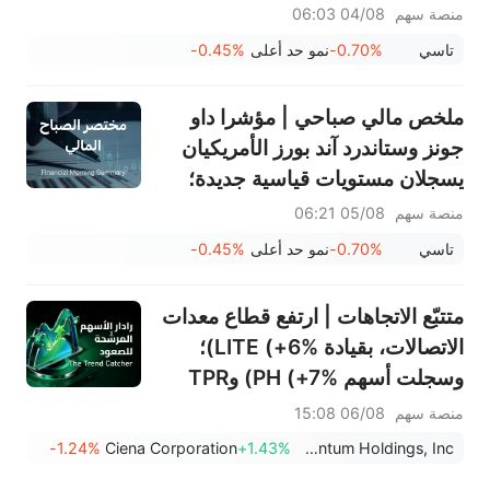
مليار ريال سعودي، وتوزيع أرباح
منصة سهم
04/08 06:03
بقيمة 0.34 ريال سعودي للسهم
تاسي
-0.70%
نمو حد أعلى
-0.45%
السعودي؛ جوجل تصبح ثاني أكبر
شركة في العالم
ملخص مالي صباحي | مؤشرا داو
جونز وستاندرد آند بورز الأمريكيان
يسجلان مستويات قياسية جديدة؛
سهم بالانتير يرتفع بنسبة 29.5%
منصة سهم
05/08 06:21
بعد تجاوز توقعات الأرباح؛ شركة
تاسي
-0.70%
نمو حد أعلى
-0.45%
مرافق (2083) تحقق نموًا في
الإيرادات بنسبة 13.6%
متتبّع الاتجاهات | ارتفع قطاع معدات
الاتصالات، بقيادة LITE (+6%)؛
وسجلت أسهم PH (+7%) وTPR
(+1.8%) أعلى مستوياتها على
منصة سهم
06/08 15:08
الإطلاق؛ كما اقتربت أسهم XOM
-1.24%
Ciena Corporation
+1.43%
Lumentum Holdings, Inc.
وFCX من مستويات رئيسية.