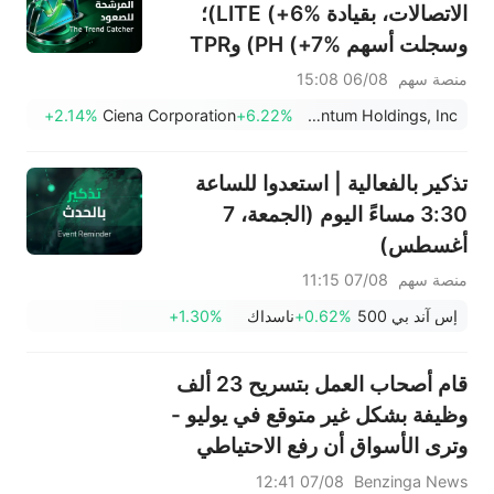
الاتصالات، بقيادة LITE (+6%)؛
وسجلت أسهم PH (+7%) وTPR
(+1.8%) أعلى مستوياتها على
منصة سهم
06/08 15:08
الإطلاق؛ كما اقتربت أسهم XOM
+2.14%
Ciena Corporation
+6.22%
Lumentum Holdings, Inc.
وFCX من مستويات رئيسية.
تذكير بالفعالية | استعدوا للساعة
3:30 مساءً اليوم (الجمعة، 7
أغسطس)
منصة سهم
07/08 11:15
إس آند بي 500
+0.62%
ناسداك
+1.30%
قام أصحاب العمل بتسريح 23 ألف
وظيفة بشكل غير متوقع في يوليو -
وترى الأسواق أن رفع الاحتياطي
الفيدرالي لأسعار الفائدة في
07/08 12:41
Benzinga News