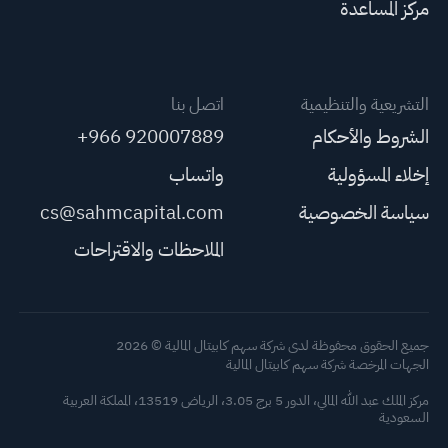
مركز المساعدة
التشريعية والتنظيمية
اتصل بنا
الشروط والأحكام
+966 920007889
إخلاء المسؤولية
واتساب
سياسة الخصوصية
cs@sahmcapital.com
الملاحظات والاقتراحات
جميع الحقوق محفوظة لدى شركة سهم كابيتال المالية © 2026
الجهات المرخصة شركة سهم كابيتال المالية
مركز الملك عبد الله المالي، الدور 5 برج 3.05، الرياض 13519، المملكة العربية
السعودية