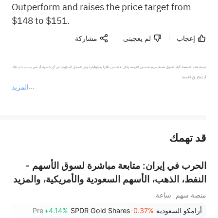
Outperform and raises the price target from
$148 to $151.
إعجاب
لم يعجبنى
مشاركة
ترجمة هذه الصفحة آلية. تحاول منصة سهم تحسين الترجمة ولكن لا تضمن دقتها وموثوقيتها، ولن تتحمل المسؤولية عن أي خسارة أو ضرر بسبب عدم دقة 
المزيد
يمثل المحتوى أعلاه المسؤولية الشخصية للمؤلف وآرائه فقط، ولا يمثل أي مسؤولية لمنصة سهم، ولا يمكن لمنصة سهم تأكيد صحة ودقة ومصداقية المحتوى 
قد تهمك
عند الضرورة، يرجى استشارة مستشار استثمار محترف. لا تقدم منصة سهم أي مشورة استثمارية، ولا تقدم أي التزامات أو ضمانات.
الحرب في إيران: متابعة مباشرة لسوق الأسهم -
النفط، الذهب، الأسهم السعودية والأمريكية، والمزيد
منصة سهم
ساعة
أرامكو السعودية
-0.37%
SPDR Gold Shares
+4.14%
Pre