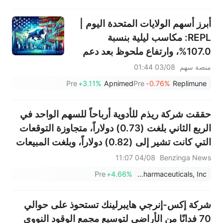
أبرز أسهم الولايات المتحدة اليوم |
REPL: مكاسب ليلية بنسبة
107.0%، وارتفاع ملحوظ بعد دعم
اللجنة الاستشارية لإدارة الغذاء
منصة سهم
03/08 01:44
والدواء الأمريكية لعلاج RP1، ورفع
Pre
+3.11%
Apnimed
Pre
-0.76%
Replimune
المحللون تصنيف السهم
حققت شركة ريذم للأدوية أرباحاً للسهم الواحد في
الربع الثاني بلغت (0.73) دولاراً، متجاوزة التوقعات
التي كانت تشير إلى (0.82) دولاراً، وبلغت المبيعات
71.255 مليون دولار، متجاوزة التوقعات التي كانت
04/08 11:07
Benzinga News
تشير إلى 67.277 مليون دولار.
Pre
+4.66%
Rhythm Pharmaceuticals, Inc.
شركة إكس-إنرجي هايبرلينك تستحوذ على حوالي
70 فدانًا من الأراضي لتوسيع مجمع الوقود النووي