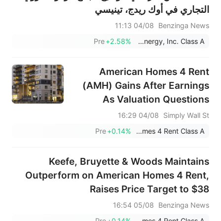
التجاري في أوك ريدج، تينيسي
04/08 11:13
Benzinga News
Pre
+2.58%
X-Energy, Inc. Class A
American Homes 4 Rent
(AMH) Gains After Earnings
As Valuation Questions
Linger
04/08 16:29
Simply Wall St
Pre
+0.14%
American Homes 4 Rent Class A
Keefe, Bruyette & Woods Maintains
Outperform on American Homes 4 Rent,
Raises Price Target to $38
05/08 16:54
Benzinga News
Pre
+0.14%
American Homes 4 Rent Class A