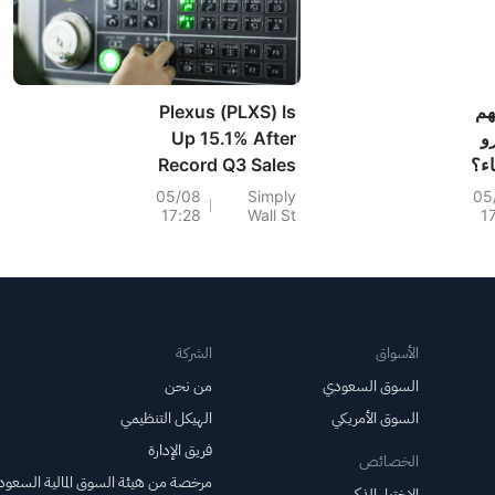
هم
Plexus (PLXS) Is
و
Up 15.1% After
اء؟
Record Q3 Sales
And Higher Q4
05/08
Simply
05
17:28
Wall St
1
Guidance Has The
Bull Case
Changed?
الأسواق
الشركة
السوق السعودي
من نحن
السوق الأمريكي
الهيكل التنظيمي
فريق الإدارة
الخصائص
مرخصة من هيئة السوق المالية السعود
الاختيار الذكي