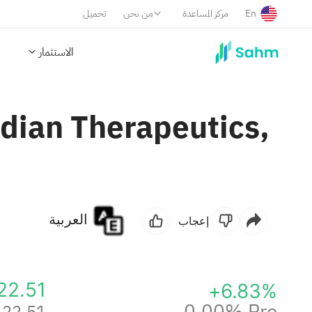
En
مركز المساعدة
من نحن
تحميل
الاستثمار
idian Therapeutics,
العربية
إعجاب
22.51
+6.83%
0.00% Pre
22.51