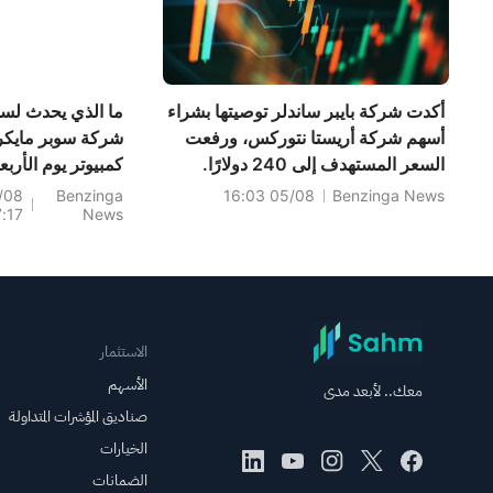
أكدت شركة بايبر ساندلر توصيتها بشراء
ما الذي يحدث لس
أسهم شركة أريستا نتوركس، ورفعت
شركة سوبر مايكر
السعر المستهدف إلى 240 دولارًا.
كمبيوتر يوم الأربع
/08
Benzinga
05/08 16:03
Benzinga News
7:17
News
الاستثمار
الأسهم
معك.. لأبعد مدى
صناديق المؤشرات المتداولة
الخيارات
الضمانات