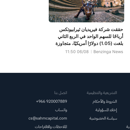
حققت شركة فيريديان ثيرابيوتكس
أرباحًا للسهم الواحد في الربع الثاني
بلغت (1.05) دولارًا أمريكيًا، متجاوزة
التوقعات التي بلغت (1.02) دولارًا
06/08 11:50
Benzinga News
أمريكيًا، بينما بلغت المبيعات 233 ألف
دولار أمريكي، متجاوزة التوقعات التي
بلغت 22.308 ألف دولار أمريكي.
التشريعية والتنظيمية
اتصل بنا
الشروط والأحكام
+966 920007889
إخلاء المسؤولية
واتساب
سياسة الخصوصية
cs@sahmcapital.com
ية
الملاحظات والاقتراحات