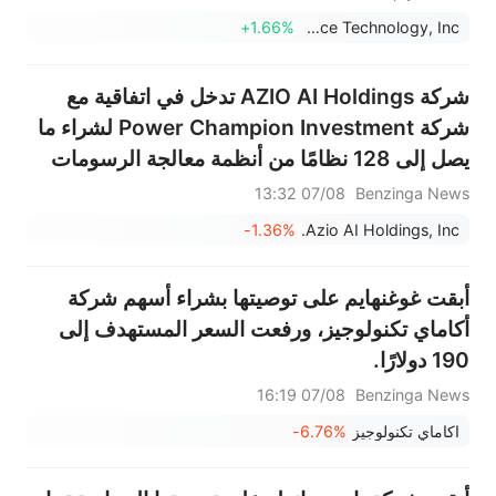
إدارتها أم إلى إعادة ضبط
+1.66%
Rackspace Technology, Inc.
استراتيجيتها؟
شركة AZIO AI Holdings تدخل في اتفاقية مع
شركة Power Champion Investment لشراء ما
يصل إلى 128 نظامًا من أنظمة معالجة الرسومات
NVIDIA B300
07/08 13:32
Benzinga News
-1.36%
Azio AI Holdings, Inc.
أبقت غوغنهايم على توصيتها بشراء أسهم شركة
أكاماي تكنولوجيز، ورفعت السعر المستهدف إلى
190 دولارًا.
07/08 16:19
Benzinga News
اكاماي تكنولوجيز
-6.76%