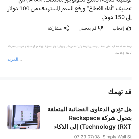
تصنيف "أداء القطاع" ورفع السعر المستهدف من 100 دولار
إلى 150 دولار.
إعجاب
لم يعجبنى
مشاركة
ترجمة هذه الصفحة آلية. تحاول منصة سهم تحسين الترجمة ولكن لا تضمن دقتها وموثوقيتها، ولن تتحمل المسؤولية عن أي خسارة أو ضرر بسبب عدم دقة 
المزيد
يمثل المحتوى أعلاه المسؤولية الشخصية للمؤلف وآرائه فقط، ولا يمثل أي مسؤولية لمنصة سهم، ولا يمكن لمنصة سهم تأكيد صحة ودقة ومصداقية المحتوى 
قد تهمك
عند الضرورة، يرجى استشارة مستشار استثمار محترف. لا تقدم منصة سهم أي مشورة استثمارية، ولا تقدم أي التزامات أو ضمانات.
هل تؤدي الدعاوى القضائية المتعلقة
بتحول شركة Rackspace
Technology (RXT) إلى الذكاء
الاصطناعي إلى تقويض مصداقية
07/08 07:29
Simply Wall St