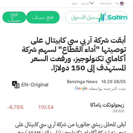
En
مركز المساعدة
من نحن
تحميل
فتح
التسجيل / تسجيل الدخول
فتح حساب
حساب
أبقت شركة آر بي سي كابيتال على
توصيتها "أداء القطاع" لسهم شركة
أكاماي تكنولوجيز، ورفعت السعر
المستهدف إلى 150 دولارًا.
Benzinga News
16:29 08/05
EN-Original
تمت الترجمة بواسطة
اكاماي تكنولوجيز
-6.76%
110.54
AKAM
أبقى المحلل ريشي جالوريا من شركة آر بي سي كابيتال على
توصيته لشركة أكاماي تكنولوجيز (ناسداك:
) مع
AKAM