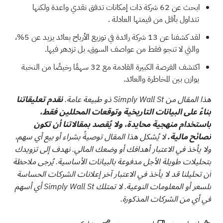
ابحث عن
62 شركة ذات إمكانات تدفق نقدي واعدة ولكنها
تتداول بأقل من قيمتها العادلة
.
لقد كشفنا عن
13 شركة رائدة في توزيع الأرباح
بعائد يزيد عن 5%،
والتي لا تنجو فقط من عواصف السوق، بل تزدهر فيها.
اكتشف الفرصة الكبيرة القادمة مع
32 سهمًا رخيصًا من النخبة
يوازن بين المخاطرة والعائد.
هذا المقال من Simply Wall St ذو طبيعة عامة.
نقدم تعليقاتنا
بناءً على البيانات التاريخية وتوقعات المحللين فقط،
باستخدام منهجية محايدة، ولا يُقصد بمقالاتنا أن تكون
نصائح مالية.
لا يُشكل هذا المقال توصيةً بشراء أو بيع أي سهم،
ولا يأخذ في الاعتبار أهدافك أو وضعك المالي. نهدف إلى تزويدك
بتحليلات طويلة الأجل مدفوعة بالبيانات الأساسية. يُرجى ملاحظة
أن تحليلنا قد لا يأخذ في الاعتبار آخر إعلانات الشركات الحساسة
للسعر أو المعلومات النوعية. لا تمتلك Simply Wall St أي أسهم
في أي من الشركات المذكورة.