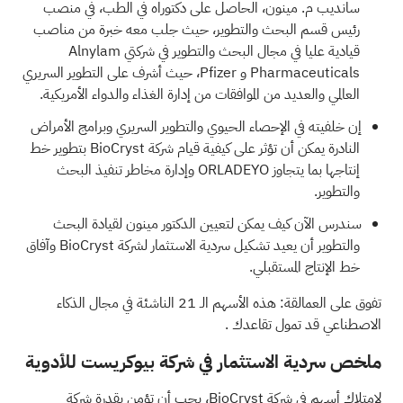
سانديب م. مينون، الحاصل على دكتوراه في الطب، في منصب
رئيس قسم البحث والتطوير، حيث جلب معه خبرة من مناصب
قيادية عليا في مجال البحث والتطوير في شركتي Alnylam
Pharmaceuticals و Pfizer، حيث أشرف على التطوير السريري
العالمي والعديد من الموافقات من إدارة الغذاء والدواء الأمريكية.
إن خلفيته في الإحصاء الحيوي والتطوير السريري وبرامج الأمراض
النادرة يمكن أن تؤثر على كيفية قيام شركة BioCryst بتطوير خط
إنتاجها بما يتجاوز ORLADEYO وإدارة مخاطر تنفيذ البحث
والتطوير.
سندرس الآن كيف يمكن لتعيين الدكتور مينون لقيادة البحث
والتطوير أن يعيد تشكيل سردية الاستثمار لشركة BioCryst وآفاق
خط الإنتاج المستقبلي.
تفوق على العمالقة: هذه
الأسهم الـ 21 الناشئة في مجال الذكاء
الاصطناعي قد تمول تقاعدك
.
ملخص سردية الاستثمار في شركة بيوكريست للأدوية
لامتلاك أسهم في شركة BioCryst، يجب أن تؤمن بقدرة شركة