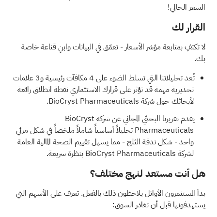
السعر الحالي!
القرار لك
لا تكتفِ بمتابعة مؤشر الأسعار - تعمّق في البيانات وابنِ قناعة خاصة
بك.
تُعد تحليلاتنا التي تسلط الضوء على
4 مكافآت رئيسية و3 علامات
تحذيرية مهمة
قد تؤثر على قرارك الاستثماري نقطة انطلاق رائعة
لأبحاثك حول شركة BioCryst Pharmaceuticals.
يقدم
تقريرنا البحثي المجاني عن شركة BioCryst
Pharmaceuticals
تحليلاً أساسياً شاملاً ملخصاً في شكل مرئي
واحد - شكل ندفة الثلج - مما يسهل تقييم الصحة المالية العامة
لشركة BioCryst Pharmaceuticals بنظرة سريعة.
هل أنت مستعد لنهج مختلف؟
بدأ المستثمرون الأوائل يلاحظون ذلك بالفعل. تعرف على الأسهم التي
يستهدفونها قبل أن تغادر السوق: