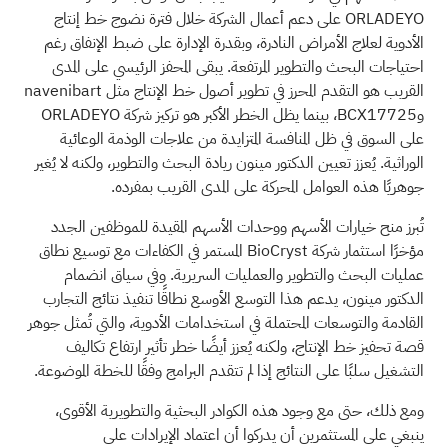
ORLADEYO على دعم أعمال الشركة خلال فترة نضوج خط إنتاج
الأدوية لعلاج الأمراض النادرة، وبقدرة الإدارة على ضبط الإنفاق رغم
احتياجات البحث والتطوير المرتفعة. يبقى المحفز الرئيسي على المدى
القريب هو التقدم المحرز في تطوير أصول خط الإنتاج مثل navenibart
وBCX17725، بينما يظل الخطر الأكبر هو تركيز شركة ORLADEYO
على السوق في ظل المنافسة المتزايدة من علاجات الوذمة الوعائية
الوراثية. يُعزز تعيين الدكتور مينون ريادة البحث والتطوير، ولكنه لا يُغير
جوهريًا هذه العوامل المحركة على المدى القريب بمفرده.
تُبرز منح خيارات الأسهم ووحدات الأسهم المقيدة للموظفين الجدد
مؤخرًا استثمار شركة BioCryst المستمر في الكفاءات مع توسيع نطاق
عمليات البحث والتطوير والعمليات السريرية. وفي سياق انضمام
الدكتور مينون، يدعم هذا التوسع الأوسع نطاقًا تنفيذ نتائج التجارب
القادمة والتوسعات المحتملة في استخدامات الأدوية، والتي تُمثل جوهر
قصة تحفيز خط الإنتاج، ولكنه يُعزز أيضًا خطر تأثير ارتفاع تكاليف
التشغيل سلبًا على النتائج إذا لم تتقدم البرامج وفقًا للخطة الموضوعة.
ومع ذلك، حتى مع وجود هذه الكوادر البحثية والتطويرية الأقوى،
ينبغي على المستثمرين أن يدركوا أن اعتماد الإيرادات على