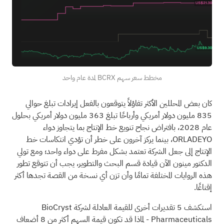
مخطط سعر سهم BCRX لمدة عام واحد
كان بعض المحللين الأكثر تفاؤلاً يتوقعون بالفعل إيرادات تبلغ حوالي
835 مليون دولار أمريكي وأرباحًا تبلغ 363 مليون دولار أمريكي بحلول
عام 2028، بافتراض نجاح تنويع خط الإنتاج بما يتجاوز دواء
ORLADEYO، بينما يركز آخرون على خطر أن تؤدي انتكاسات خط
الإنتاج إلى جعل الشركة تعتمد بشكل مفرط على دواء واحد؛ ومع تولي
الدكتور مينون الآن قيادة قسم البحث والتطوير، يجب أن تتوقع تطور
هذه الروايات المختلفة تمامًا وأن تزن أي نسخة من القصة تجدها أكثر
إقناعًا.
استكشف 5 تقديرات أخرى للقيمة العادلة لشركة BioCryst
Pharmaceuticals
- لماذا قد تكون قيمة السهم أكثر من 8 أضعاف