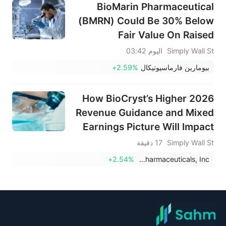
BioMarin Pharmaceutical
(BMRN) Could Be 30% Below
Fair Value On Raised
Guidance
Simply Wall St
اليوم 03:42
بيومارين فارماسيوتيكال
+2.59%
How BioCryst’s Higher 2026
Revenue Guidance and Mixed
Earnings Picture Will Impact
BioCryst Pharmaceuticals
Simply Wall St
17 دقيقة
(BCRX) Investors
+2.54%
BioCryst Pharmaceuticals, Inc.