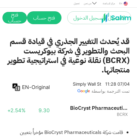
En
مركز المساعدة
من نحن
تحميل
فتح
التسجيل / تسجيل الدخول
فتح حساب
حساب
قد يُحدث التغيير الجذري في قيادة قسم
البحث والتطوير في شركة بيوكريست
(BCRX) نقلة نوعية في استراتيجية تطوير
منتجاتها.
Simply Wall St
11:28 07/04
EN-Original
تمت الترجمة بواسطة
BioCryst Pharmaceuticals, Inc.
+2.54%
9.30
BCRX
قامت شركة BioCryst Pharmaceuticals مؤخراً بتعيين