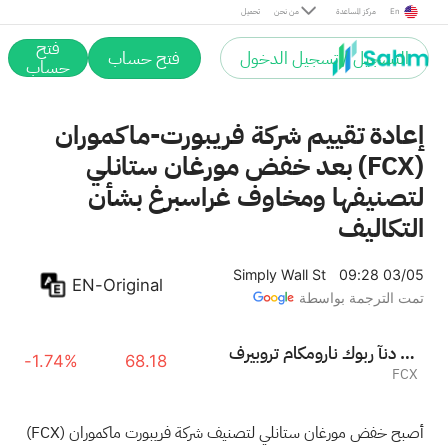
En
مركز المساعدة
من نحن
تحميل
فتح
التسجيل / تسجيل الدخول
فتح حساب
حساب
إعادة تقييم شركة فريبورت-ماكموران
(FCX) بعد خفض مورغان ستانلي
لتصنيفها ومخاوف غراسبرغ بشأن
التكاليف
Simply Wall St
09:28 03/05
EN-Original
تمت الترجمة بواسطة
فريبورت ماكموران كوبر آند غولد
-1.74%
68.18
FCX
أصبح خفض مورغان ستانلي لتصنيف شركة فريبورت ماكموران
(FCX)