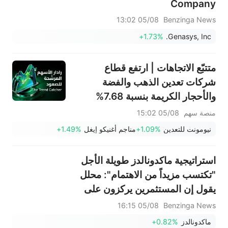
Company
05/08 13:02
Benzinga News
+1.73%
Genasys, Inc.
متتبّع الاتجاهات | ارتفع قطاع
شركات تعدين الذهب والفضة
والأحجار الكريمة بنسبة 7.68%
بقيادة سهم NEM (+7%)؛ فيما
منصة سهم
05/08 15:02
سجل سهما TVTX (+16.88%)
نيومونت للتعدين
+1.09%
مناجم أغنيكو إيغل
+1.49%
وYOU (+9.45%) اختراقات
صعودية؛ بينما جاء سهما FCX
استراتيجية ماكدونالدز طويلة الأجل
(+3.87%) وTPR (+2.8%) ضمن
"تكتسب مزيداً من الاهتمام": محلل
خمسة أسهم تختبر مستويات
يقول إن المستثمرين يركزون على
اختراق
الاتجاهات
05/08 16:15
Benzinga News
ماكدونالدز
+0.82%