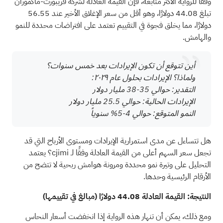
وفقًا للرواية الأكثر متابعة، فإن القيمة العادلة لشركة فريبورت-ماكموران
تبلغ 44.08 دولارًا، وهو أقل من سعر الإغلاق الأخير عند 56.55
دولارًا، مما يخلق فجوة في التقييم تعتمد على افتراضات محددة للنمو
والهامش.
أين تتوقع أن تكون الإيرادات بعد خمس سنوات؟
ولماذا؟ الإيرادات بحلول عام ٢٠٢٩:
التقدير: حوالي 35-38 مليار دولار
الإيرادات الحالية: حوالي 25.5 مليار دولار
النمو المتوقع: حوالي 4-5% سنوياً
هل تتساءل عن مدى استمرارية الإيرادات ومستوى الأرباح التي قد
تجعل سعر السهم أعلى من القيمة العادلة وفقًا لـ cjimi؟ يعتمد
التحليل على وتيرة نمو محددة ومرونة هوامش ربحية لا تتضح من
الأرقام الرئيسية وحدها.
النتيجة: القيمة العادلة 44.08 دولارًا (مبالغ في تقييمها)
ومع ذلك، يمكن أن تنهار هذه الرواية إذا انخفضت أسعار النحاس