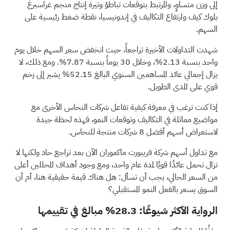
إلى وزن متساوٍ، والمرتبط بتوقعات تباطؤ وتيرة إنتاج منجم غراسبرغ
بلوك كيف وارتفاع التكاليف في إندونيسيا، نقطة ضغط رئيسية على
السهم.
شهدت التداولات الأخيرة تراجعاً، حيث انخفض سعر السهم خلال يوم
واحد بنسبة 2.13%، وخلال 30 يوماً بنسبة 7.87%. ومع ذلك، لا
يزال إجمالي عائد المساهمين السنوي البالغ 52.15% يشير إلى زخم
قوي على المدى الطويل.
إذا كنت ترغب في معرفة كيفية تفاعل شركات النحاس الأخرى مع
مواضيع مماثلة في التكاليف وتوقعات النمو، فهذه لحظة جيدة
لاستعراض
أسهم أفضل 8 شركات منتجة للنحاس.
مع تداول أسهم شركة فريبورت ماكموران الآن بعد تراجع حاد ولكنها لا
تزال تحمل عائدًا قويًا لمدة عام واحد، ومع وجود أهداف المحللين أعلى
من السعر الحالي، يجب أن تسأل: هل هناك قيمة حقيقية هنا، أم أن
السوق يسعر بالفعل النمو المستقبلي؟
الرواية الأكثر شيوعًا: 28.3% مبالغ في تقييمها