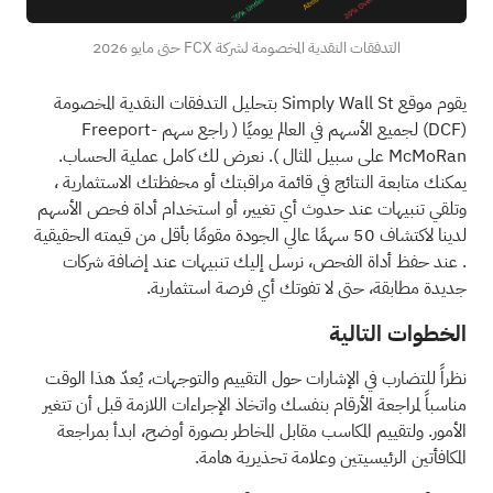
التدفقات النقدية المخصومة لشركة FCX حتى مايو 2026
يقوم موقع Simply Wall St بتحليل التدفقات النقدية المخصومة
(DCF)
لجميع الأسهم في العالم يوميًا (
راجع سهم Freeport-
McMoRan على سبيل المثال
). نعرض لك كامل عملية الحساب.
يمكنك متابعة النتائج في
قائمة مراقبتك
أو
محفظتك الاستثمارية
،
وتلقي تنبيهات عند حدوث أي تغيير، أو استخدام أداة فحص الأسهم
لدينا لاكتشاف
50 سهمًا عالي الجودة مقومًا بأقل من قيمته الحقيقية
. عند
حفظ أداة الفحص،
نرسل إليك تنبيهات عند إضافة شركات
جديدة مطابقة، حتى لا تفوتك أي فرصة استثمارية.
الخطوات التالية
نظراً للتضارب في الإشارات حول التقييم والتوجهات، يُعدّ هذا الوقت
مناسباً لمراجعة الأرقام بنفسك واتخاذ الإجراءات اللازمة قبل أن تتغير
الأمور. ولتقييم المكاسب مقابل المخاطر بصورة أوضح، ابدأ بمراجعة
المكافأتين الرئيسيتين وعلامة تحذيرية هامة.