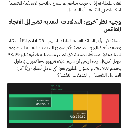
لفترة طويلة أو إذا واجهت مناجم غراسبرغ والمناجم الأمريكية الرئيسية
انتكاسات في التكاليف أو التشغيل.
وجهة نظر أخرى: التدفقات النقدية تشير إلى الاتجاه
المعاكس
بينما يُقدّر الرأي السائد القيمة العادلة للسهم بـ 44.08 دولارًا أمريكيًا،
ويصفه بأنه مُبالغ في تقييمه، يُقدّم نموذج التدفقات النقدية المخصومة
لدينا منظورًا مختلفًا، بقيمة تدفق نقدي مستقبلية مُقدّرة تبلغ 93.99
دولارًا أمريكيًا. وهذا يعني أن سهم شركة فريبورت-ماكموران يُتداول
بخصم 39.8%. والسؤال المطروح هو: أيّ عاملٍ تُعطيه وزنًا أكبر:
العوامل النفسية أم التدفقات النقدية؟