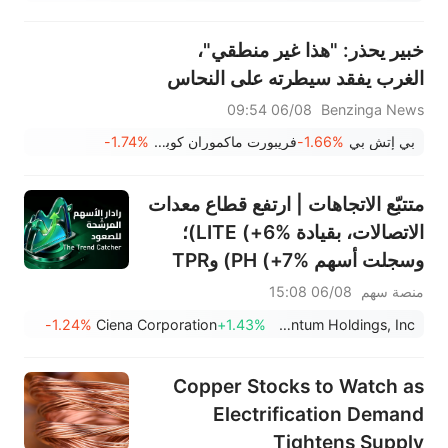
خبير يحذر: "هذا غير منطقي"،
الغرب يفقد سيطرته على النحاس
06/08 09:54
Benzinga News
بي إتش بي
-1.66%
فريبورت ماكموران كوبر آند غولد
-1.74%
متتبّع الاتجاهات | ارتفع قطاع معدات
الاتصالات، بقيادة LITE (+6%)؛
وسجلت أسهم PH (+7%) وTPR
(+1.8%) أعلى مستوياتها على
منصة سهم
06/08 15:08
الإطلاق؛ كما اقتربت أسهم XOM
-1.24%
Ciena Corporation
+1.43%
Lumentum Holdings, Inc.
وFCX من مستويات رئيسية.
Copper Stocks to Watch as
Electrification Demand
Tightens Supply