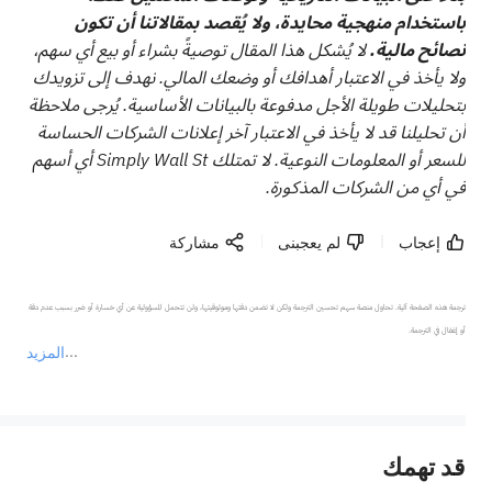
باستخدام منهجية محايدة، ولا يُقصد بمقالاتنا أن تكون
نصائح مالية.
لا يُشكل هذا المقال توصيةً بشراء أو بيع أي سهم،
ولا يأخذ في الاعتبار أهدافك أو وضعك المالي. نهدف إلى تزويدك
بتحليلات طويلة الأجل مدفوعة بالبيانات الأساسية. يُرجى ملاحظة
أن تحليلنا قد لا يأخذ في الاعتبار آخر إعلانات الشركات الحساسة
للسعر أو المعلومات النوعية. لا تمتلك Simply Wall St أي أسهم
في أي من الشركات المذكورة.
إعجاب
لم يعجبنى
مشاركة
ترجمة هذه الصفحة آلية. تحاول منصة سهم تحسين الترجمة ولكن لا تضمن دقتها وموثوقيتها، ولن تتحمل المسؤولية عن أي خسارة أو ضرر بسبب عدم دقة 
المزيد
يمثل المحتوى أعلاه المسؤولية الشخصية للمؤلف وآرائه فقط، ولا يمثل أي مسؤولية لمنصة سهم، ولا يمكن لمنصة سهم تأكيد صحة ودقة ومصداقية المحتوى 
قد تهمك
عند الضرورة، يرجى استشارة مستشار استثمار محترف. لا تقدم منصة سهم أي مشورة استثمارية، ولا تقدم أي التزامات أو ضمانات.