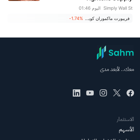
Simply Wall St
اليوم 01:46
فريبورت ماكموران كوبر آند غولد
-1.74%
معك.. لأبعد مدى
الاستثمار
الأسهم