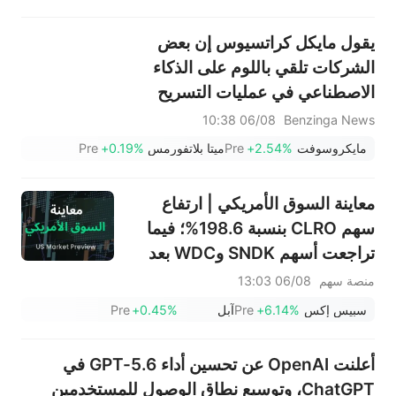
يقول مايكل كراتسيوس إن بعض
الشركات تلقي باللوم على الذكاء
الاصطناعي في عمليات التسريح
لأنه "يحظى بتغطية إعلامية أفضل".
06/08 10:38
Benzinga News
مايكروسوفت
+2.54%
Pre
ميتا بلاتفورمس
+0.19%
Pre
معاينة السوق الأمريكي | ارتفاع
سهم CLRO بنسبة 198.6%؛ فيما
تراجعت أسهم SNDK وWDC بعد
إعلان النتائج، بالتزامن مع تأكيد
منصة سهم
06/08 13:03
ماسك قوة الطلب على وحدات
سبيس إكس
+6.14%
Pre
آبل
+0.45%
Pre
التخزين؛ بينما ارتفع سهم SPCX في
تداولات ما قبل الافتتاح، مع بدء أول
أعلنت OpenAI عن تحسين أداء GPT-5.6 في
عملية فك حظر لأسهمه اليوم
ChatGPT، وتوسيع نطاق الوصول للمستخدمين