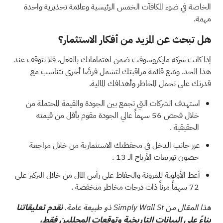
الخاصة في ضوء
المكافآت الخمس الرئيسية وعلامة تحذيرية واحدة
مهمة.
هل تبحث عن المزيد من أفكار الاستثمار؟
إذا كانت شركة مايكروسوفت ضمن اهتماماتك بالفعل، فلا تتوقف عند
هذا الحد. وسّع قائمة مراقبتك لتشمل فرصًا أخرى تتناسب مع
قدرتك على تحمل المخاطر وأهدافك المالية.
استهدف الشركات التي تجمع بين الجودة والقيمة المحتملة من
خلال فحص
56 سهماً عالي الجودة مقوم بأقل من قيمته
الحقيقية
.
عزز جانب الدخل في محفظتك الاستثمارية من خلال مراجعة
حصون توزيعات الأرباح الـ 13
.
أعط الأولوية للمرونة والحفاظ على رأس المال من خلال التركيز على
72 سهماً مرناً ذات درجات مخاطر منخفضة
.
هذا المقال من Simply Wall St ذو طبيعة عامة.
نقدم تعليقاتنا
بناءً على البيانات التاريخية وتوقعات المحللين فقط،