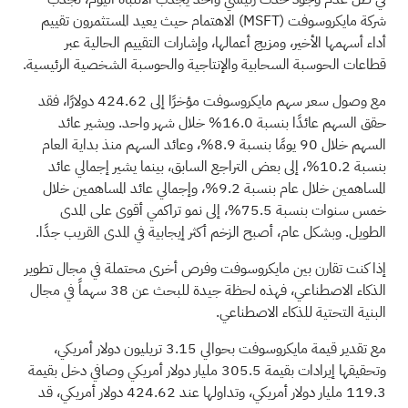
شركة مايكروسوفت
(MSFT)
الاهتمام حيث يعيد المستثمرون تقييم
أداء أسهمها الأخير، ومزيج أعمالها، وإشارات التقييم الحالية عبر
قطاعات الحوسبة السحابية والإنتاجية والحوسبة الشخصية الرئيسية.
مع وصول سعر سهم مايكروسوفت مؤخرًا إلى 424.62 دولارًا، فقد
حقق السهم عائدًا بنسبة 16.0% خلال شهر واحد. ويشير عائد
السهم خلال 90 يومًا بنسبة 8.9%، وعائد السهم منذ بداية العام
بنسبة 10.2%، إلى بعض التراجع السابق، بينما يشير إجمالي عائد
المساهمين خلال عام بنسبة 9.2%، وإجمالي عائد المساهمين خلال
خمس سنوات بنسبة 75.5%، إلى نمو تراكمي أقوى على المدى
الطويل. وبشكل عام، أصبح الزخم أكثر إيجابية في المدى القريب جدًا.
إذا كنت تقارن بين مايكروسوفت وفرص أخرى محتملة في مجال تطوير
الذكاء الاصطناعي، فهذه لحظة جيدة للبحث عن
38 سهماً في مجال
البنية التحتية للذكاء الاصطناعي.
مع تقدير قيمة مايكروسوفت بحوالي 3.15 تريليون دولار أمريكي،
وتحقيقها إيرادات بقيمة 305.5 مليار دولار أمريكي وصافي دخل بقيمة
119.3 مليار دولار أمريكي، وتداولها عند 424.62 دولار أمريكي، قد