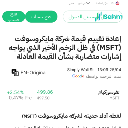
Pre
En
مركز المساعدة
من نحن
تحميل
فتح
التسجيل / تسجيل الدخول
فتح حساب
حساب
إعادة تقييم قيمة شركة مايكروسوفت
(MSFT) في ظل الزخم الأخير الذي يواجه
إشارات متضاربة بشأن القيمة العادلة
Simply Wall St
13:09 25/04
EN-Original
تمت الترجمة بواسطة
مايكروسوفت
499.86
+2.54%
-0.47%
Pre
497.50
MSFT
لقطة أداء حديثة لشركة مايكروسوفت
(MSFT)
في ظل عدم وجود حدث رئيسي واحد يجذب الانتباه اليوم، تجذب