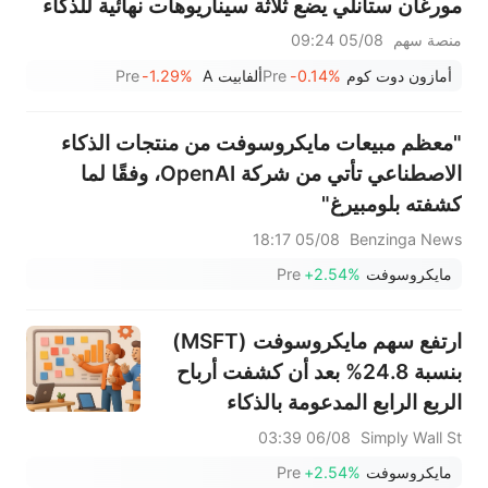
مورغان ستانلي يضع ثلاثة سيناريوهات نهائية للذكاء
الاصطناعي — من سيكون الفائز الأكبر؟
منصة سهم
05/08 09:24
أمازون دوت كوم
-0.14%
Pre
ألفابيت A
-1.29%
Pre
"معظم مبيعات مايكروسوفت من منتجات الذكاء
الاصطناعي تأتي من شركة OpenAI، وفقًا لما
كشفته بلومبيرغ"
05/08 18:17
Benzinga News
مايكروسوفت
+2.54%
Pre
ارتفع سهم مايكروسوفت (MSFT)
بنسبة 24.8% بعد أن كشفت أرباح
الربع الرابع المدعومة بالذكاء
الاصطناعي عن طفرة في الإيرادات
06/08 03:39
Simply Wall St
مدفوعة بتقنية OpenAI.
مايكروسوفت
+2.54%
Pre