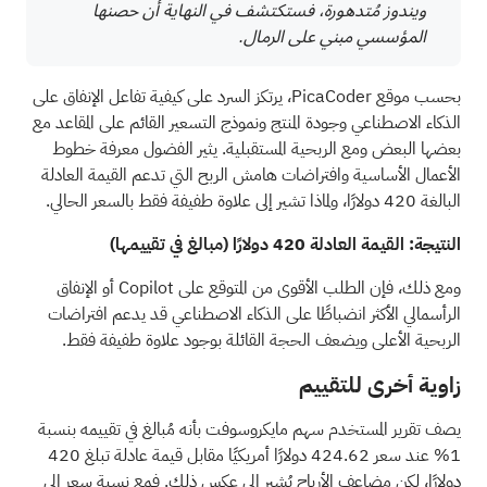
ويندوز مُتدهورة، فستكتشف في النهاية أن حصنها
المؤسسي مبني على الرمال.
بحسب موقع PicaCoder، يرتكز السرد على كيفية تفاعل الإنفاق على
الذكاء الاصطناعي وجودة المنتج ونموذج التسعير القائم على المقاعد مع
بعضها البعض ومع الربحية المستقبلية. يثير الفضول معرفة خطوط
الأعمال الأساسية وافتراضات هامش الربح التي تدعم القيمة العادلة
البالغة 420 دولارًا، ولماذا تشير إلى علاوة طفيفة فقط بالسعر الحالي.
النتيجة: القيمة العادلة 420 دولارًا (مبالغ في تقييمها)
ومع ذلك، فإن الطلب الأقوى من المتوقع على Copilot أو الإنفاق
الرأسمالي الأكثر انضباطًا على الذكاء الاصطناعي قد يدعم افتراضات
الربحية الأعلى ويضعف الحجة القائلة بوجود علاوة طفيفة فقط.
زاوية أخرى للتقييم
يصف تقرير المستخدم سهم مايكروسوفت بأنه مُبالغ في تقييمه بنسبة
1% عند سعر 424.62 دولارًا أمريكيًا مقابل قيمة عادلة تبلغ 420
دولارًا، لكن مضاعف الأرباح يُشير إلى عكس ذلك. فمع نسبة سعر إلى