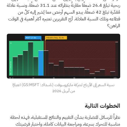
ربحية تبلغ 26.4 ضعفًا مقارنةً بنظرائه عند 31.1 ضعفًا، ونسبة عادلة
مُقدّرة تبلغ 42 ضعفًا، يبدو السهم أرخص مما يُشير إليه كلٌ من
قطاعه وتلك النسبة العادلة. أيّ التقريرين تعتبره أكثر أهمية في الوقت
الراهن؟
نسبة السعر إلى الأرباح لشركة مايكروسوفت (ناسداك: GS:MSFT) اعتبارًا
من أبريل 2026
الخطوات التالية
نظراً للرسائل المتضاربة بشأن التقييم والنتائج المستقبلية، فهذه لحظة
مناسبة للتحرك بسرعة، ومراجعة البيانات كاملة، واختبار فرضيتك