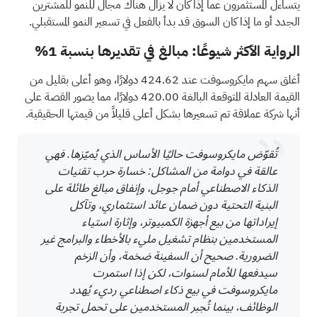
يتساءل المستثمرون عما إذا كان لا يزال هناك مجال للنمو للمشترين
الجدد أو ما إذا كان السوق قد بدأ بالفعل في تسعير النمو المستقبلي.
الرواية الأكثر شيوعًا: مبالغ في تقديرها بنسبة 1%
أغلق سهم مايكروسوفت عند 424.62 دولارًا، وهو أعلى بقليل من
القيمة العادلة المتوقعة البالغة 420.00 دولارًا، مما يصور القصة على
أنها شركة عملاقة تم تسعيرها بشكل أعلى قليلاً من قيمتها الحقيقية.
تُقوّض مايكروسوفت حاليًا الأساس الذي يُميّزها. فهي
عالقة في دوامة من المشاكل: خسارة حرب تقنيات
الذكاء الاصطناعي أمام جوجل، وإنفاق مبالغ طائلة على
البنية التحتية دون ضمان عائد استثماري، وتآكل
إيراداتها من بيع أجهزة الكمبيوتر، وإثارة استياء
المستخدمين بنظام تشغيل مليء بالأخطاء والبرامج غير
الضرورية. صحيح أن السفينة ضخمة، وأن الزخم
سيدفعها للأمام لسنوات، لكن إذا استمرت
مايكروسوفت في بيع ذكاء اصطناعي رديء يُهدد
الوظائف، بينما تُجبر المستخدمين على تحمل تجربة