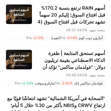
أسهم RAIN ترتفع بنسبة 170.2%
قبل افتتاح السوق؛ إليكم 20 سهماً
تشهد تحركات قبل افتتاح السوق (4
أغسطس)
منصة سهم
04/08 08:32
أمازون دوت كوم
-0.14%
Pre
إنفيديا
-0.10%
Pre
أسهم تستحق المتابعة | طفرة
الذكاء الاصطناعي بقيمة تريليون
دولار: "غولدمان ساكس" تؤكد أن
دورة الإنفاق لم تنتهِ بعد — وإليكم
منصة سهم
04/08 09:48
الوجهات المحتملة لتدفق الأموال
غولدمان ساكس إنك
-2.62%
Pre
مايكروسوفت
+2.54%
Pre
"السحابة في أمريكا الشمالية" تشهد انتعاشًا قويًا مع
ارتفاع CRWV وNBIS بأكثر من 30% خلال 5 أيام؛