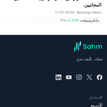
المجانيين.
06/08 17:05
Benzinga News
مايكروسوفت
+2.54%
Pre
معك.. لأبعد مدى
الاستثمار
الأسهم