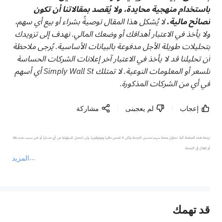
باستخدام منهجية محايدة، ولا يُقصد بمقالاتنا أن تكون
نصائح مالية.
لا يُشكل هذا المقال توصيةً بشراء أو بيع أي سهم،
ولا يأخذ في الاعتبار أهدافك أو وضعك المالي. نهدف إلى تزويدك
بتحليلات طويلة الأجل مدفوعة بالبيانات الأساسية. يُرجى ملاحظة
أن تحليلنا قد لا يأخذ في الاعتبار آخر إعلانات الشركات الحساسة
للسعر أو المعلومات النوعية. لا تمتلك Simply Wall St أي أسهم
في أي من الشركات المذكورة.
إعجاب
لم يعجبنى
مشاركة
ترجمة هذه الصفحة آلية. تحاول منصة سهم تحسين الترجمة ولكن لا تضمن دقتها وموثوقيتها، ولن تتحمل المسؤولية عن أي خسارة أو ضرر بسبب عدم دقة 
المزيد
يمثل المحتوى أعلاه المسؤولية الشخصية للمؤلف وآرائه فقط، ولا يمثل أي مسؤولية لمنصة سهم، ولا يمكن لمنصة سهم تأكيد صحة ودقة ومصداقية المحتوى 
قد تهمك
عند الضرورة، يرجى استشارة مستشار استثمار محترف. لا تقدم منصة سهم أي مشورة استثمارية، ولا تقدم أي التزامات أو ضمانات.