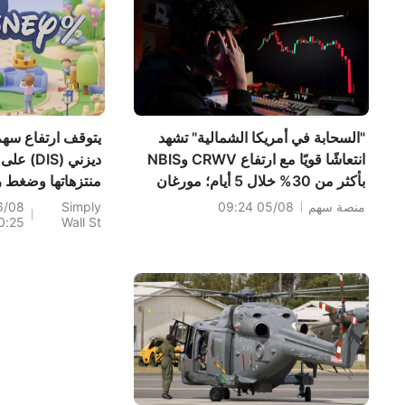
"السحابة في أمريكا الشمالية" تشهد
يتوقف ارتفاع سه
انتعاشًا قويًا مع ارتفاع CRWV وNBIS
ديزني (DIS) 
بأكثر من 30% خلال 5 أيام؛ مورغان
منتزهاتها وضغط ر
ستانلي يضع ثلاثة سيناريوهات نهائية
السهم
منصة سهم
05/08 09:24
Simply
6/08
0:25
Wall St
للذكاء الاصطناعي — من سيكون الفائز
الأكبر؟