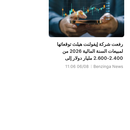
رفعت شركة إيفولنت هيلث توقعاتها
لمبيعات السنة المالية 2026 من
2.400-2.600 مليار دولار إلى
2.600-2.700 مليار دولار، مقارنةً
06/08 11:06
Benzinga News
بتوقعات سابقة بلغت 2.503 مليار
دولار.