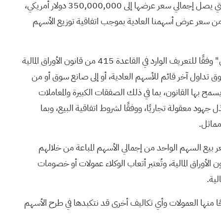
والمُقدمة بموجب هذا الملحق الخاص بنشرة الاكتتاب والنشرة المرفقة. ووفقًا لشروط اتفاقية البيع، يجوز لنا عرض وبيع أسهمنا العادية، التي يصل إجمالي سعر عرضها إلى 350,000,000 دولار أمريكي،
تقديم ملحق نشرة الاكتتاب هذا، تم عرض وبيع ما مجموعه 249,703,958.60 دولارًا أمريكيًا من سعر عرض أسهمنا العادية بموجب اتفاقية توزيع الأسهم
يجوز بيع الأسهم العادية، إن وُجدت، بموجب هذا الملحق الخاص بنشرة الاكتتاب والنشرة المرفقة به، في معاملات تُعتبر "عروضًا في السوق" وفقًا للتعريف الوارد في القاعدة 415 من قانون الأوراق المالية
ي أي سوق تداول آخر قائم للأسهم العادية، أو إلى صانع سوق أو من
يسمح بها القانون، بما في ذلك الصفقات الكبيرة والمعاملات
هود معقولة تجاريًا، ووفقًا لشروط اتفاقية البيع، وبما
مماثل.
ا، مقابل خدماتهم في بيع الأسهم العادية، على ألا تتجاوز هذه العمولة 3% من إجمالي سعر بيع السهم الواحد من إجمالي الأسهم المباعة من خلالهم
 الأوراق المالية، وتُعتبر أتعاب الوكلاء عمولات أو خصومات
لية.
ا منها العمولات وأي تكاليف أخرى قد نتكبدها في طرح الأسهم