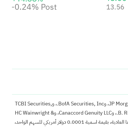
-0.24%
Post
13.56
لقد أبرمنا اتفاقية توزيع أسهم ("اتفاقية البيع")، بتاريخ 6 مايو 2026، مع كل من: Truist Securities, Inc.، وJP Morgan Securities LLC، وBofA Securities, Inc.، وTCBI Securities,
Inc. (التي تُمارس أعمالها تحت اسم Texas Capital Securities)، وAGP/Alliance Global Partners، وB. Riley Securities, Inc.، وCanaccord Genuity LLC، وHC Wainwright &
Co., LLC، وRoth Capital Partners, LLC (يُشار إلى كل منها بـ"الوكيل" وإلى جميعها مجتمعة بـ"الوكلاء")، بصفتهم وكلاء بيع لأسهمنا العادية، بقيمة اسمية 0.0001 دولار أمريكي للسهم الواحد،