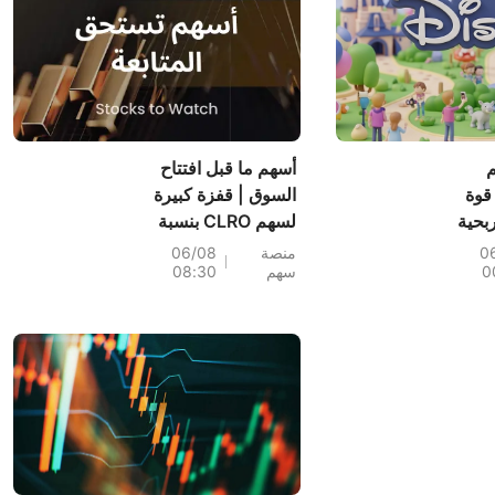
م
أسهم ما قبل افتتاح
على قوة
السوق | قفزة كبيرة
بحية
لسهم CLRO بنسبة
95.3%؛ إليكم 20
0
منصة
06/08
0
سهم
08:30
سهماً شهدت تحركات
ملحوظة قبل افتتاح
السوق (6 أغسطس)