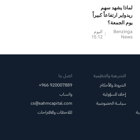
لماذا يشهد سهم
ريدواير ارتفاعاً كبيراً
يوم الجمعة؟
Benzinga
اليوم
15:12
News
التشريعية والتنظيمية
اتصل بنا
الشروط والأحكام
+966 920007889
إخلاء المسؤولية
واتساب
سياسة الخصوصية
cs@sahmcapital.com
ية
الملاحظات والاقتراحات