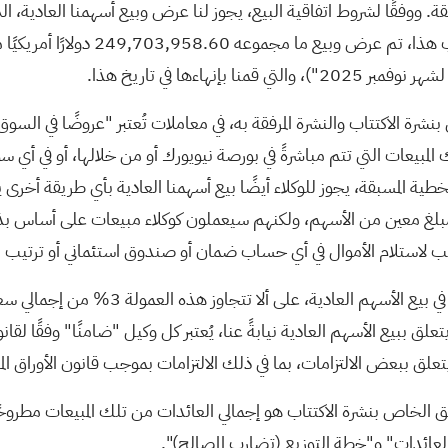
من وقت لآخر، من خلال الوكلاء. قبل 
بما في ذلك المبيعات التي تتم مباشرةً في بورصة نيويورك أو من خلالها، أو ف
خطية المسبقة، يجوز للوكلاء أيضًا بيع أسهمنا العادية بأي طريقة أخرى 
مبلغ معين من الأسهم، ولكنهم سيعملون كوكلاء مبيعات على أساس بذل ج
ترتيب لاستلام الأموال في أي حساب ضمان أو صندوق استئماني أو ترتيب 
سندفع للوكلاء عمولة ثابتة، أو نمنحهم خصمً
ببيع الأسهم العادية نيابةً عنا، يُعتبر كل وكيل "ضامنًا" وفقًا لقانون
ق ببعض الالتزامات، بما في ذلك الالتزامات بموجب قانون الأوراق الما
ق الخاص بنشرة الاكتتاب هو إجمالي العائدات من تلك المبيعات مطروحً
لعائدات" و"خطة التوزيع (تضارب المصالح)".