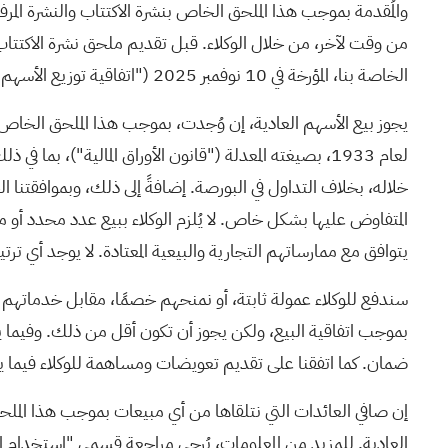
الخاصة بنا، المؤرخة في 10 نوفمبر 2025 ("اتفاقية توزيع الأسهم لشهر نوفمبر 2025")، والتي قمنا بإنهاءها في تاريخ هذا.
لعام 1933، بصيغته المعدلة ("قانون الأوراق المالية")، 
خلاله، بخلاف التداول في البورصة. إضافةً إلى ذلك، وبموافقتنا ال
المتفاوض عليها بشكل خاص. لا يُلزم الوكلاء ببيع عدد محدد أو 
يتوافق مع ممارساتهم التجارية والبيعية المعتادة. لا يوجد أي 
بموجب اتفاقية البيع، ولكن يجوز أن تكون أقل من ذلك. وفيما يتعلق 
ضمان. كما اتفقنا على تقديم تعويضات ومساهمة للوكلاء فيما يتعل
إن صافي العائدات التي نتلقاها من أي مبيعات بموجب هذا الملح
العادية. للمزيد من المعلومات، يُرجى مراجعة قسمي "استخدام ا