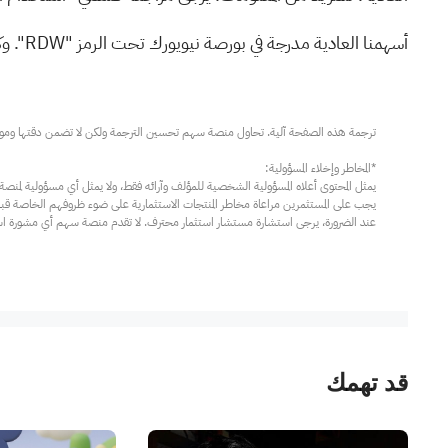
أسهمنا العادية مدرجة في بورصة نيويورك تحت الرمز "RDW". وكان آخر سعر بيع مُعلن لأسهمنا العادية في بورصة نيويورك بتاريخ 5 مايو 2026 هو 8.69 دولارًا أمريكيًا للسهم الواحد.
عند الضرورة، يرجى استشارة مستشار استثمار محترف. لا تقدم منصة سهم أي مشورة استثم
قد تهمك