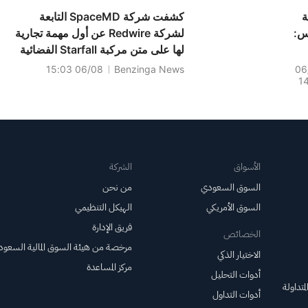
ة
كشفت شركة SpaceMD التابعة
يس:
لشركة Redwire عن أول مهمة تجارية
لها على متن مركبة Starfall الفضائية
التابعة لشركة SpaceX لتوسيع نطاق
06/08 15:03
Benzinga News
06
1
تطوير الأدوية في الفضاء؛ وتخطط
SpaceMD لإطلاق 32 جهاز PIL-
BOXe في عام 2028 على متن هذه
المهمة.
الأسواق
الشركة
السوق السعودي
من نحن
السوق الأمريكي
الهيكل التنظيمي
فريق الإدارة
الخصائص
مرخصة من هيئة السوق المالية السعود
الاختيار الذكي
مركز المساعدة
أدوات التحليل
متداولة
أدوات التداول