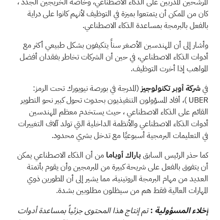
المرشحين المدربين على الذكاء الاصطناعي، وخاصة الخريجين الجدد
،
كان من الممكن أن يتمتعوا بميزة في التوظيف لأنهم كانوا على دراية
بالفعل بالبرمجة بمساعدة الذكاء الاصطناعي.
وأشار إلى أن المهندسين الأصغر سناً يتكيفون بشكل طبيعي أكثر مع
أدوات الذكاء الاصطناعي، في حين أن الشركات تخاطر بفقدان أفضل
المواهب إذا أخرت التوظيف.
في
شركة أوبر تكنولوجيز
(المدرجة في بورصة نيويورك تحت الرمز:
UBER
)، أفاد المسؤولون التنفيذيون
بحدوث تحول كبير نحو التطوير
القائم على الذكاء الاصطناعي
، حيث يستخدم معظم المهندسين
أدوات الذكاء الاصطناعي والأنظمة الداخلية التي تولد آلاف التغييرات
في التعليمات البرمجية أسبوعيًا مع تدخل بشري محدود.
كما حذر الرئيس السابق
باراك أوباما
من أن
الذكاء الاصطناعي يمكن
أن يتفوق بالفعل على شريحة كبيرة من المبرمجين
وأن يقوم بأتمتة
العديد من مهام البرمجة الروتينية، مما يشير إلى أن المطورين ذوي
المهارات العالية فقط هم من سيظلون مطلوبين بشدة.
:
إخلاء المسؤولية
تم إنتاج هذا المحتوى جزئياً بمساعدة أدوات