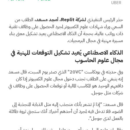
UBER
حذر الرئيس التنفيذي
لشركة Replit،
أمجد مسعد،
الطلاب من
السعي وراء شهادات علوم الكمبيوتر لمجرد الحصول على وظائف تقنية
ذات رواتب عالية، بحجة أن الذكاء الاصطناعي يعيد تشكيل معنى بناء
مسيرة مهنية في مجال البرمجيات.
الذكاء الاصطناعي يُعيد تشكيل التوقعات المهنية في
مجال علوم الحاسوب
وفي حديثه في بودكاست "20VC" الذي صدر يوم السبت، قال مسعد
إنه ينبغي على الطلاب تجنب دخول مجال علوم الكمبيوتر إذا كان
دافعهم الوحيد هو المكاسب المالية أو توقعات الحصول على وظائف في
شركات مثل جوجل.
قال مسعد: "إذا لم تشعر بأنك منجذب إليه مثل الذبابة المنجذبة إلى
الضوء، فلا تدخل فيه لمجرد أن أحدهم أخبرك أنك ستجني ثروة طائلة
بالعمل لدى جوجل".
وقال إن علوم الحاسوب أصبحت عامل جذب للتسجيل بعد أن