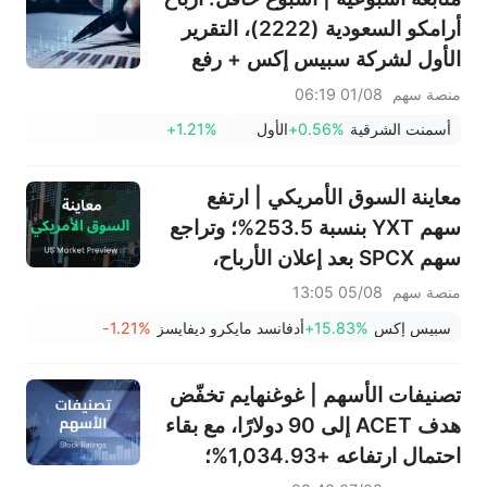
أرامكو السعودية (2222)، التقرير
الأول لشركة سبيس إكس + رفع
قيود التجميد الضخمة، نتائج
منصة سهم
01/08 06:19
سانديسك/سناب/إيه إم دي؛ بيانات
أسمنت الشرقية
+0.56%
الأول
+1.21%
ADP ووظائف القطاع غير الزراعي
لشهر يوليو في دائرة الضوء
معاينة السوق الأمريكي | ارتفع
سهم YXT بنسبة 253.5%؛ وتراجع
سهم SPCX بعد إعلان الأرباح،
وينتهي حظر التداول يوم الخميس؛
منصة سهم
05/08 13:05
وستعلن شركتا SNDK وWDC عن
سبيس إكس
+15.83%
أدفانسد مايكرو ديفايسز
-1.21%
نتائج الأرباح بعد الإغلاق؛ وإيران
تقول إن مضيق هرمز لن يُفتح فورًا
تصنيفات الأسهم | غوغنهايم تخفّض
هدف ACET إلى 90 دولارًا، مع بقاء
احتمال ارتفاعه +1,034.93%؛
وسيتي تخفّض هدف SNDK إلى