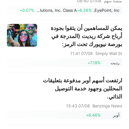
منصة سهم
07/08 08:40
2,100 دولار
+0.07%
Figure Technology Solutions, Inc. Class A
+8.26%
EyePoint, Inc.
يمكن للمساهمين أن يثقوا بجودة
أرباح شركة ريديت (المدرجة في
بورصة نيويورك تحت الرمز:
RDDT).
07/08 11:41
Simply Wall St
رديت
+7.18%
ارتفعت أسهم أوبر مدفوعة بتعليقات
المحللين وجهود خدمة التوصيل
الذاتي.
07/08 15:43
Benzinga News
أوبر
+6.46%