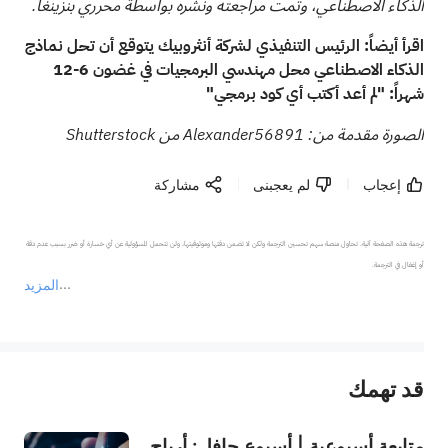
الذكاء الاصطناعي، وتمت مراجعته ونشره بواسطة محرري بنزينغا.
اقرأ أيضاً:
الرئيس التنفيذي لشركة أنثروبيك يتوقع أن تحل نماذج
الذكاء الاصطناعي محل مهندسي البرمجيات في غضون 6-12
شهراً: "لم أعد أكتب أي كود برمجي"
الصورة مقدمة من: Alexander56891 من Shutterstock
إعجاب
لم يعجبنى
مشاركة
ترجمة هذه الصفحة آلية. تحاول منصة سهم تحسين الترجمة ولكن لا تضمن دقتها وموثوقيتها، ولن تتحمل المسؤولية عن أي خسارة أو ضرر بسبب عدم دقة 
المزيد
يمثل المحتوى أعلاه المسؤولية الشخصية للمؤلف وآرائه فقط، ولا يمثل أي مسؤولية لمنصة سهم، ولا يمكن لمنصة سهم تأكيد صحة ودقة ومصداقية المحتوى 
قد تهمك
عند الضرورة، يرجى استشارة مستشار استثمار محترف. لا تقدم منصة سهم أي مشورة استثمارية، ولا تقدم أي التزامات أو ضمانات.
متابعة أسبوعية | أسبوع حافل: أرباح