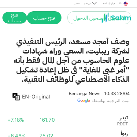
En
مركز المساعدة
من نحن
تحميل
فتح
التسجيل / تسجيل الدخول
فتح حساب
حساب
وصف أمجد مسعد، الرئيس التنفيذي
لشركة ريبليت، السعي وراء شهادات
علوم الحاسوب من أجل المال فقط بأنه
"أمر غبي للغاية" في ظل إعادة تشكيل
الذكاء الاصطناعي للوظائف التقنية.
Benzinga News
10:33 28/04
EN-Original
تمت الترجمة بواسطة
رديت
+7.18%
161.70
RDDT
أوبر
+6.46%
75.02