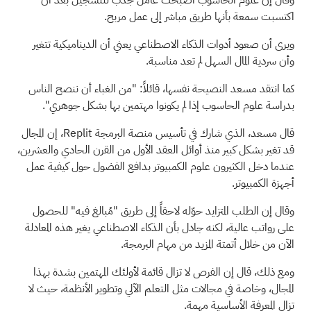
اكتسبت سمعة بأنها طريق مباشر إلى عمل مربح.
ويرى أن صعود أدوات الذكاء الاصطناعي يعني أن الديناميكية تتغير
وأن سردية المال السهل لم تعد مناسبة.
كما انتقد مسعد النصيحة نفسها، قائلاً: "من الغباء أن ننصح الناس
بدراسة علوم الحاسوب إذا لم يكونوا مهتمين بها بشكل جوهري".
قال مسعد، الذي شارك في تأسيس منصة البرمجة Replit، إن المجال
قد تغير بشكل كبير منذ أوائل العقد الأول من القرن الحادي والعشرين،
عندما دخل الكثيرون علوم الكمبيوتر بدافع الفضول حول كيفية عمل
أجهزة الكمبيوتر.
وقال إن الطلب المتزايد حوّله لاحقاً إلى طريق "مُبالغ فيه" للحصول
على رواتب عالية، لكنه جادل بأن الذكاء الاصطناعي يغير هذه المعادلة
الآن من خلال أتمتة المزيد من مهام البرمجة.
ومع ذلك، قال إن الفرص لا تزال قائمة لأولئك المهتمين بشدة بهذا
المجال، وخاصة في مجالات مثل التعلم الآلي وتطوير الأنظمة، حيث لا
تزال المعرفة الأساسية مهمة.