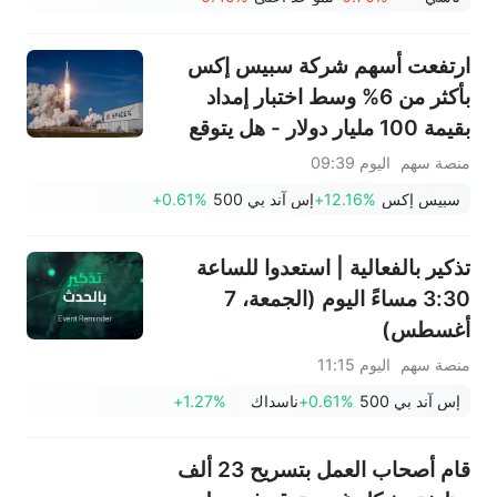
سهم سانديسك بنسبة 7% بسبب
توقعات الربع الأول
ارتفعت أسهم شركة سبيس إكس
بأكثر من 6% وسط اختبار إمداد
بقيمة 100 مليار دولار - هل يتوقع
المستثمرون الأذكياء وصول السهم
منصة سهم
اليوم 09:39
إلى أدنى مستوى له؟
سبيس إكس
+12.16%
إس آند بي 500
+0.61%
تذكير بالفعالية | استعدوا للساعة
3:30 مساءً اليوم (الجمعة، 7
أغسطس)
منصة سهم
اليوم 11:15
إس آند بي 500
+0.61%
ناسداك
+1.27%
قام أصحاب العمل بتسريح 23 ألف