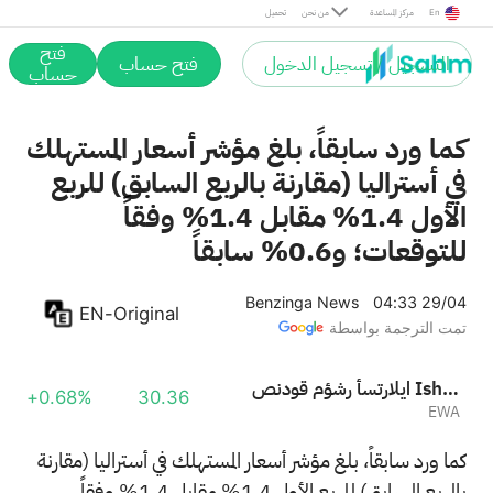
En
مركز المساعدة
من نحن
تحميل
فتح
التسجيل / تسجيل الدخول
فتح حساب
حساب
كما ورد سابقاً، بلغ مؤشر أسعار المستهلك
في أستراليا (مقارنة بالربع السابق) للربع
الأول 1.4% مقابل 1.4% وفقاً
للتوقعات؛ و0.6% سابقاً
Benzinga News
04:33 29/04
EN-Original
تمت الترجمة بواسطة
صندوق مؤشر أستراليا Ishares MSCI
+0.68%
30.36
EWA
كما ورد سابقاً، بلغ مؤشر أسعار المستهلك في أستراليا (مقارنة
بالربع السابق) للربع الأول 1.4% مقابل 1.4% وفقاً