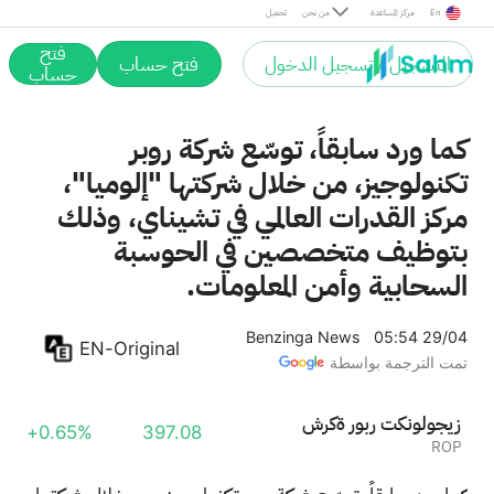
En
مركز المساعدة
من نحن
تحميل
فتح
التسجيل / تسجيل الدخول
فتح حساب
حساب
كما ورد سابقاً، توسّع شركة روبر
تكنولوجيز، من خلال شركتها "إلوميا"،
مركز القدرات العالمي في تشيناي، وذلك
بتوظيف متخصصين في الحوسبة
السحابية وأمن المعلومات.
Benzinga News
05:54 29/04
EN-Original
تمت الترجمة بواسطة
شركة روبر تكنولوجيز
+0.65%
397.08
ROP