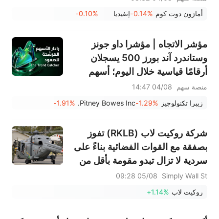
أمازون دوت كوم
-0.14%
إنفيديا
-0.10%
مؤشر الاتجاه | مؤشرا داو جونز
وستاندرد آند بورز 500 يسجلان
أرقامًا قياسية خلال اليوم؛ أسهم
PRLB (+7.34%) وWSM
منصة سهم
04/08 14:47
(+3.33%) تقود 4 اختراقات يومية؛
زيبرا تكنولوجيز
-1.29%
Pitney Bowes Inc.
-1.91%
أسهم شركات البصريات ترتفع،
وAAOI >16%، وPOET >14%
شركة روكيت لاب (RKLB) تفوز
بصفقة مع القوات الفضائية بناءً على
سردية لا تزال تبدو مقومة بأقل من
قيمتها الحقيقية.
05/08 09:28
Simply Wall St
روكيت لاب
+1.14%