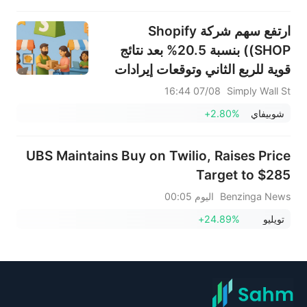
ارتفع سهم شركة Shopify
(SHOP) بنسبة 20.5% بعد نتائج
قوية للربع الثاني وتوقعات إيرادات
مدعومة بالذكاء الاصطناعي للربع
07/08 16:44
Simply Wall St
الثالث
شوبيفاي
+2.80%
UBS Maintains Buy on Twilio, Raises Price
Target to $285
Benzinga News
اليوم 00:05
تويليو
+24.89%