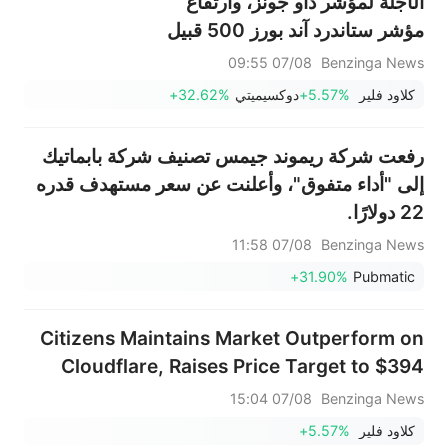
الآجلة لمؤشر داو جونز، وارتفاع
مؤشر ستاندرد آند بورز 500 قبيل
صدور تقرير الوظائف لشهر يوليو -
07/08 09:55
Benzinga News
شركات أتلاسيان، وتريد ديسك،
كلاود فلير
+5.57%
دوكسيميتي
+32.62%
وكلاود فلير تحت المجهر
رفعت شركة ريموند جيمس تصنيف شركة بابماتيك
إلى "أداء متفوق"، وأعلنت عن سعر مستهدف قدره
22 دولارًا.
07/08 11:58
Benzinga News
+31.90%
Pubmatic
Citizens Maintains Market Outperform on
Cloudflare, Raises Price Target to $394
07/08 15:04
Benzinga News
كلاود فلير
+5.57%