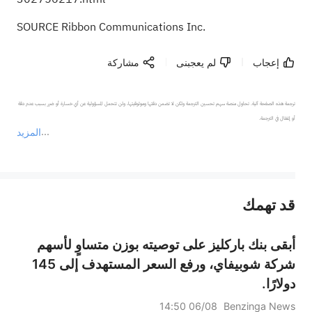
SOURCE Ribbon Communications Inc.
إعجاب
لم يعجبنى
مشاركة
ترجمة هذه الصفحة آلية. تحاول منصة سهم تحسين الترجمة ولكن لا تضمن دقتها وموثوقيتها، ولن تتحمل المسؤولية عن أي خسارة أو ضرر بسبب عدم دقة 
المزيد
يمثل المحتوى أعلاه المسؤولية الشخصية للمؤلف وآرائه فقط، ولا يمثل أي مسؤولية لمنصة سهم، ولا يمكن لمنصة سهم تأكيد صحة ودقة ومصداقية المحتوى 
قد تهمك
عند الضرورة، يرجى استشارة مستشار استثمار محترف. لا تقدم منصة سهم أي مشورة استثمارية، ولا تقدم أي التزامات أو ضمانات.
أبقى بنك باركليز على توصيته بوزن متساوٍ لأسهم
شركة شوبيفاي، ورفع السعر المستهدف إلى 145
دولارًا.
06/08 14:50
Benzinga News