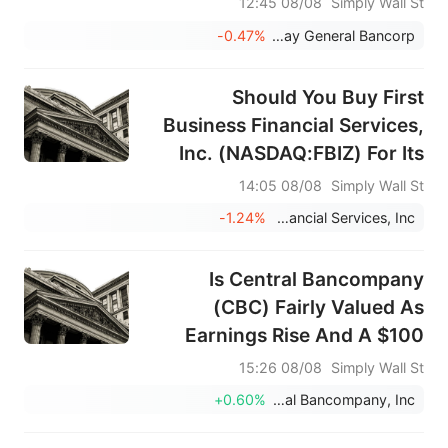
08/08 12:45
Simply Wall St
-0.47%
Cathay General Bancorp
Should You Buy First
Business Financial Services,
Inc. (NASDAQ:FBIZ) For Its
Upcoming Dividend?
08/08 14:05
Simply Wall St
-1.24%
First Business Financial Services, Inc.
Is Central Bancompany
(CBC) Fairly Valued As
Earnings Rise And A $100
Million Buyback Begins?
08/08 15:26
Simply Wall St
+0.60%
Central Bancompany, Inc.