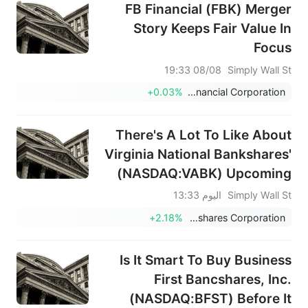
FB Financial (FBK) Merger
Story Keeps Fair Value In
Focus
08/08 19:33
Simply Wall St
+0.03%
FB Financial Corporation
There's A Lot To Like About
Virginia National Bankshares'
(NASDAQ:VABK) Upcoming
US$0.36 Dividend
Simply Wall St
اليوم 13:33
+2.18%
Virginia National Bankshares Corporation
Is It Smart To Buy Business
First Bancshares, Inc.
(NASDAQ:BFST) Before It