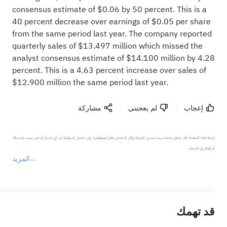
consensus estimate of $0.06 by 50 percent. This is a
40 percent decrease over earnings of $0.05 per share
from the same period last year. The company reported
quarterly sales of $13.497 million which missed the
analyst consensus estimate of $14.100 million by 4.28
percent. This is a 4.63 percent increase over sales of
$12.900 million the same period last year.
إعجاب
لم يعجبنى
مشاركة
ترجمة هذه الصفحة آلية. تحاول منصة سهم تحسين الترجمة ولكن لا تضمن دقتها وموثوقيتها، ولن تتحمل المسؤولية عن أي خسارة أو ضرر بسبب عدم دقة 
المزيد
يمثل المحتوى أعلاه المسؤولية الشخصية للمؤلف وآرائه فقط، ولا يمثل أي مسؤولية لمنصة سهم، ولا يمكن لمنصة سهم تأكيد صحة ودقة ومصداقية المحتوى 
قد تهمك
عند الضرورة، يرجى استشارة مستشار استثمار محترف. لا تقدم منصة سهم أي مشورة استثمارية، ولا تقدم أي التزامات أو ضمانات.