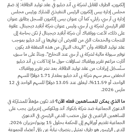
إلكترون، الطرف المقابل لشركة بي آند دبليو في عقد توليد الطاقة: إذ ضمّ
مجلس إدارة بيس إلكترون الرئيس التنفيذي المشارك ورئيس مجلس
إدارة بي آر سي، رايلي، كما أن عنوان بيس إلكترون المسجل يطابق عنوان
المقر الرئيسي لشركة بي آر سي، وليس عنوان شركة أبلايد ديجيتال. علاوة
على ذلك،
ادّعت
وولفباك أن شركة أبلايد ديجيتال لم تكن بحاجة إلى
المنتجات والخدمات التي من المفترض أن توفرها بي آند دبليو بموجب
عقد توليد الطاقة، وأن "الهدف النهائي من هذه الصفقة قد يكون
توفير سيولة مالية لشركة بي آر سي عند التخارج". وبناءً على ما سبق،
أثارت مزاعم تقرير وولفباك تساؤلات حول ما إذا كانت بي آند دبليو
ستُسجّل إيرادات من عقد توليد الطاقة. بعد نشر تقرير وولفباك،
انخفض سعر سهم شركة بي آند دبليو بمقدار 1.71 دولارًا للسهم
الواحد، أو 11.59%، ليغلق عند 13.05 دولارًا للسهم الواحد في 12
مارس 2026.
ما الذي يمكن للمساهمين فعله الآن؟
قد تكون مؤهلاً للمشاركة في
الدعوى الجماعية ضد شركة بابكوك آند ويلكوكس إنتربرايزز. يجب على
المساهمين الراغبين في تولي منصب المدعي الرئيسي في الدعوى
الجماعية تقديم أوراقهم إلى المحكمة بحلول 15 يونيو/حزيران 2026.
المدعي الرئيسي هو طرف تمثيلي يتصرف نيابةً عن باقي أعضاء المجموعة