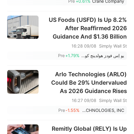
Pre
+0.61%
Crane Company
US Foods (USFD) Is Up 8.2%
After Reaffirmed 2026
Guidance And $1.36 Billion
Buybacks ‑ What's Changed
09/08 16:28
Simply Wall St
يو إس فودز هولدينج كورب
+1.79%
Pre
Arlo Technologies (ARLO)
Could Be 29% Undervalued
As 2026 Guidance Rises
09/08 16:27
Simply Wall St
Pre
-1.55%
ARLO TECHNOLOGIES, INC.
Remitly Global (RELY) Is Up