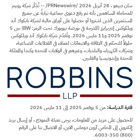
سان دييغو
،
28 أبريل 2026
/PRNewswire/ -- تُذكّر
شركة روبينز
للمحاماة المساهمين بأنه تم رفع دعوى جماعية نيابةً عن جميع
المستثمرين الذين اشتروا أو حصلوا على أوراق مالية لشركة بابكوك آند
ويلكوكس إنتربرايزز (المدرجة في بورصة نيويورك تحت الرمز: BW) بين 5
نوفمبر 2025 و11 مارس 2026. وتُقدّم شركة بابكوك آند ويلكوكس
حلولاً للتحكم في الطاقة والانبعاثات لعملاء في القطاعات الصناعية،
وشركات الكهرباء، والبلديات، وغيرهم في الولايات المتحدة وكندا والمملكة
المتحدة وإندونيسيا والفلبين.
فترة الدراسة:
من 5 نوفمبر 2025 إلى 11 مارس 2026
للحصول على مزيد من المعلومات، يرجى تعبئة
النموذج
، أو إرسال
بريد
إلكتروني إلى
المحامي آرون دوماس الابن، أو الاتصال بنا على الرقم
350-6003.
(800)