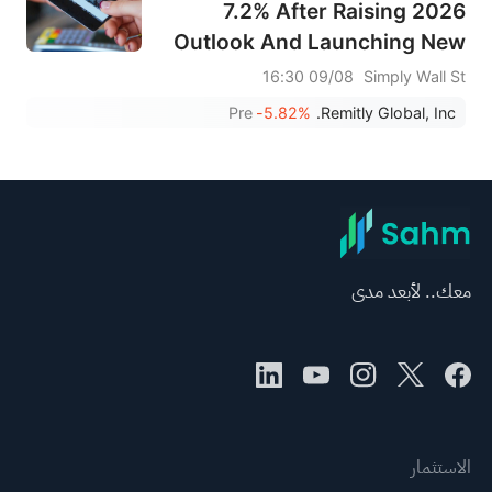
7.2% After Raising 2026
Outlook And Launching New
Global Card Product – Has
09/08 16:30
Simply Wall St
The Bull Case Changed?
Pre
-5.82%
Remitly Global, Inc.
معك.. لأبعد مدى
الاستثمار