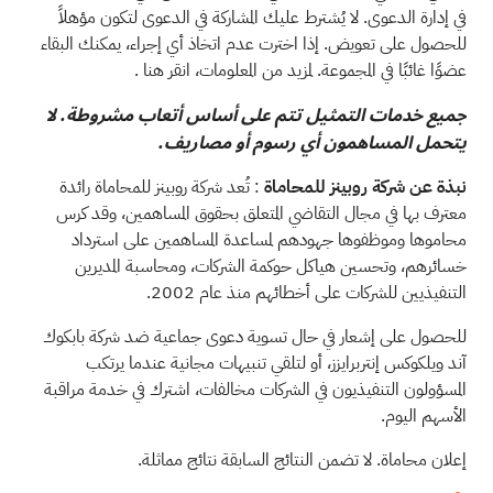
في إدارة الدعوى. لا يُشترط عليك المشاركة في الدعوى لتكون مؤهلاً
للحصول على تعويض. إذا اخترت عدم اتخاذ أي إجراء، يمكنك البقاء
عضوًا غائبًا في المجموعة. لمزيد من المعلومات، انقر
هنا
.
جميع خدمات التمثيل تتم على أساس أتعاب مشروطة. لا
يتحمل المساهمون أي رسوم أو مصاريف.
نبذة عن شركة روبينز للمحاماة
: تُعد
شركة روبينز للمحاماة
رائدة
معترف بها في مجال التقاضي المتعلق بحقوق المساهمين، وقد كرس
محاموها وموظفوها جهودهم لمساعدة المساهمين على استرداد
خسائرهم، وتحسين هياكل حوكمة الشركات، ومحاسبة المديرين
التنفيذيين للشركات على أخطائهم منذ عام 2002.
للحصول على إشعار في حال تسوية دعوى جماعية ضد شركة بابكوك
آند ويلكوكس إنتربرايزز، أو لتلقي تنبيهات مجانية عندما يرتكب
المسؤولون التنفيذيون في الشركات مخالفات، اشترك في
خدمة مراقبة
الأسهم
اليوم.
إعلان محاماة. لا تضمن النتائج السابقة نتائج مماثلة.