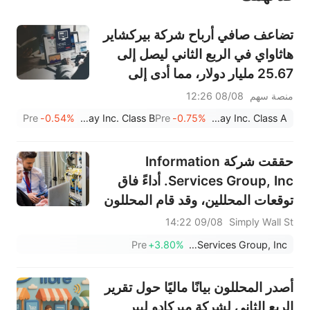
تضاعف صافي أرباح شركة بيركشاير
هاثاواي في الربع الثاني ليصل إلى
25.67 مليار دولار، مما أدى إلى
تسريع عمليات إعادة شراء الأسهم.
منصة سهم
08/08 12:26
Pre
-0.54%
Berkshire Hathaway Inc. Class B
Pre
-0.75%
Berkshire Hathaway Inc. Class A
حققت شركة Information
Services Group, Inc. أداءً فاق
توقعات المحللين، وقد قام المحللون
بتحديث توقعاتهم باستمرار.
09/08 14:22
Simply Wall St
Pre
+3.80%
Information Services Group, Inc.
أصدر المحللون بيانًا ماليًا حول تقرير
الربع الثاني لشركة ميركادو ليبر