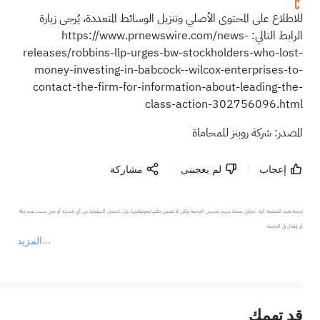
للاطلاع على المحتوى الأصلي وتنزيل الوسائط المتعددة، يُرجى زيارة
الرابط التالي:
https://www.prnewswire.com/news-
releases/robbins-llp-urges-bw-stockholders-who-lost-
money-investing-in-babcock--wilcox-enterprises-to-
contact-the-firm-for-information-about-leading-the-
class-action-302756096.html
المصدر: شركة روبنز للمحاماة
إعجاب
لم يعجبنى
مشاركة
ترجمة هذه الصفحة آلية. تحاول منصة سهم تحسين الترجمة ولكن لا تضمن دقتها وموثوقيتها، ولن تتحمل المسؤولية عن أي خسارة أو ضرر بسبب عدم دقة 
المزيد
يمثل المحتوى أعلاه المسؤولية الشخصية للمؤلف وآرائه فقط، ولا يمثل أي مسؤولية لمنصة سهم، ولا يمكن لمنصة سهم تأكيد صحة ودقة ومصداقية المحتوى 
قد تهمك
عند الضرورة، يرجى استشارة مستشار استثمار محترف. لا تقدم منصة سهم أي مشورة استثمارية، ولا تقدم أي التزامات أو ضمانات.