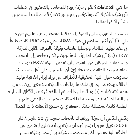
ما هي الادعاءات؟
تقوم شركة روبنز للمحاماة بالتحقيق في ادعاءات
بأن شركة بابكوك آند ويلكوكس إنتربرايزز
(BW)
قد ضللت المستثمرين
بشأن آفاق أعمالها.
بحسب الدعوى، خلال الفترة المحددة، لم يفصح المدعى عليهم عن ما
يلي: (أ) أن أكبر مساهم في شركة B&W، وهي شركة BRC، كانت طرفاً
في عقد توليد الطاقة، وتربطها علاقات وثيقة بالطرف المقابل لشركة
B&W؛ (ب) أن شركة Applied Digital لم تكن بحاجة إلى المنتجات
والخدمات التي كان من المفترض أن تقدمها شركة B&W بموجب
اتفاقية توليد الطاقة وعقدها؛ (ج) أن ما سبق، على أقل تقدير، يثير
تساؤلات حول النية الحقيقية للأطراف من وراء إبرام اتفاقية توليد
الطاقة وعقدها، بما في ذلك ما إذا كانت الشركة ستحقق إيرادات من
هذه الاتفاقيات؛ (د) وبناءً على ذلك، تم المبالغة في تقدير الآفاق التجارية
والمالية للشركة؛ (هـ) ونتيجة لذلك، كانت تصريحات المدعى عليهم
العلنية كاذبة ومضللة بشكل جوهري في جميع الأوقات ذات الصلة.
يدّعي
المدّعي أن شركة وولفباك للأبحاث نشرت في 12 مارس/آذار
2026 تقريرًا موجزًا تزعم فيه أن شركة بي آند دبليو لم تفصح عن
العلاقة الوثيقة بين أكبر مساهميها، شركة بي آر سي، وشركة بيس