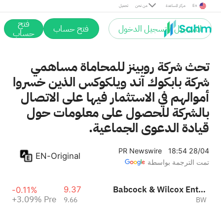
Pre
En
مركز المساعدة
من نحن
تحميل
فتح
التسجيل / تسجيل الدخول
فتح حساب
حساب
تحث شركة روبينز للمحاماة مساهمي
شركة بابكوك آند ويلكوكس الذين خسروا
أموالهم في الاستثمار فيها على الاتصال
بالشركة للحصول على معلومات حول
قيادة الدعوى الجماعية.
PR Newswire
18:54 28/04
EN-Original
تمت الترجمة بواسطة
Babcock & Wilcox Enterprises Inc
9.37
-0.11%
+3.09%
Pre
9.66
BW