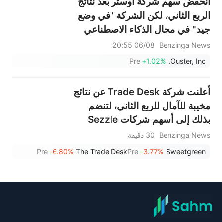
انخفض سهم شركة أوستر بعد نتائج
الربع الثاني، لكن الشركة "في وضع
جيد" في مجال الذكاء الاصطناعي
الفيزيائي
06/08 20:55
Benzinga News
Pre
+1.02%
Ouster, Inc.
أعلنت شركة Trade Desk عن نتائج
مخيبة للآمال للربع الثاني، لتنضم
بذلك إلى أسهم شركات Sezzle
وResmed وOuster وغيرها من
Benzinga News
30 دقيقة
الأسهم الكبيرة التي شهدت انخفاضًا
Pre
-6.80%
The Trade Desk
Pre
-3.77%
Sweetgreen
في جلسة ما قبل افتتاح السوق يوم
الجمعة.