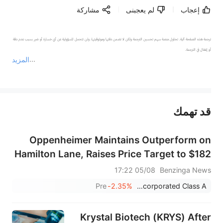
إعجاب
لم يعجبنى
مشاركة
ترجمة هذه الصفحة آلية. تحاول منصة سهم تحسين الترجمة ولكن لا تضمن دقتها وموثوقيتها، ولن تتحمل المسؤولية عن أي خسارة أو ضرر بسبب عدم دقة 
المزيد
يمثل المحتوى أعلاه المسؤولية الشخصية للمؤلف وآرائه فقط، ولا يمثل أي مسؤولية لمنصة سهم، ولا يمكن لمنصة سهم تأكيد صحة ودقة ومصداقية المحتوى 
قد تهمك
عند الضرورة، يرجى استشارة مستشار استثمار محترف. لا تقدم منصة سهم أي مشورة استثمارية، ولا تقدم أي التزامات أو ضمانات.
Oppenheimer Maintains Outperform on
Hamilton Lane, Raises Price Target to $182
05/08 17:22
Benzinga News
Pre
-2.35%
Hamilton Lane Incorporated Class A
Krystal Biotech (KRYS) After