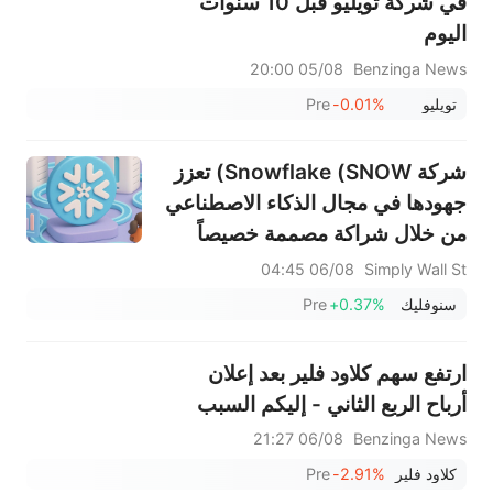
في شركة تويليو قبل 10 سنوات
اليوم
05/08 20:00
Benzinga News
تويليو
-0.01%
Pre
شركة Snowflake (SNOW) تعزز
جهودها في مجال الذكاء الاصطناعي
من خلال شراكة مصممة خصيصاً
للإنتاج
06/08 04:45
Simply Wall St
سنوفليك
+0.37%
Pre
ارتفع سهم كلاود فلير بعد إعلان
أرباح الربع الثاني - إليكم السبب
06/08 21:27
Benzinga News
كلاود فلير
-2.91%
Pre