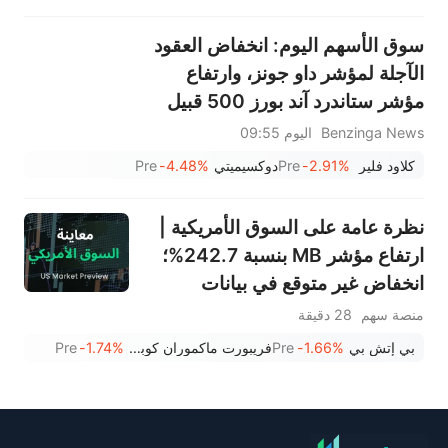
سوق الأسهم اليوم: انخفاض العقود
الآجلة لمؤشر داو جونز، وارتفاع
مؤشر ستاندرد آند بورز 500 قبيل
صدور تقرير الوظائف لشهر يوليو -
Benzinga News
اليوم 09:55
شركات أتلاسيان، وتريد ديسك،
كلاود فلير
-2.91%
Pre
دوكسيميتي
-4.48%
Pre
وكلاود فلير تحت المجهر
نظرة عامة على السوق الأمريكية |
ارتفاع مؤشر MB بنسبة 242.7%؛
انخفاض غير متوقع في بيانات
الوظائف غير الزراعية الأمريكية
منصة سهم
28 دقيقة
لشهر يوليو بمقدار 23 ألفًا، وهو أول
بي إتش بي
-1.66%
Pre
فريبورت ماكموران كوبر آند غولد
-1.74%
Pre
انخفاض منذ فبراير؛ شركة SK
Hynix تستثمر 38.3 مليار دولار
للتوسع