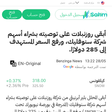
Pre
En
مركز المساعدة
من نحن
تحميل
فتح
التسجيل / تسجيل الدخول
فتح حساب
حساب
أبقى روزنبلات على توصيته بشراء أسهم
شركة سنوفليك، ورفع السعر المستهدف
إلى 285 دولارًا.
Benzinga News
13:22 28/05
EN-Original
تمت الترجمة بواسطة
سنوفليك
318.00
+0.37%
+2.36%
Pre
325.50
SNOW
أبقى المحلل بلير أبرنيثي من شركة روزنبلات على توصيته بشراء
أسهم شركة سنوفليك (المدرجة في بورصة نيويورك تحت
الرمز:
) ورفع السعر المستهدف من 275 دولارًا إلى
SNOW