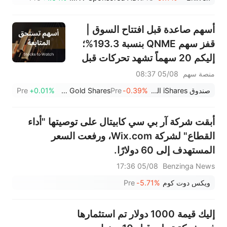
CoreWeave (CRWV) بتصنيف
"زيادة الوزن" وهدف 151 دولارًا
أسهم صاعدة قبل افتتاح السوق |
قفز سهم QNME بنسبة 193.3%؛
إليكم 20 سهماً تشهد تحركات قبل
افتتاح السوق (4 أغسطس)
منصة سهم
05/08 08:37
صندوق iShares الفضي
-0.39%
Pre
SPDR Gold Shares
+0.01%
Pre
أبقت شركة آر بي سي كابيتال على توصيتها "أداء
القطاع" لشركة Wix.com، ورفعت السعر
المستهدف إلى 60 دولارًا.
05/08 17:36
Benzinga News
ويكس دوت كوم
-5.71%
Pre
إليك قيمة 1000 دولار تم استثمارها