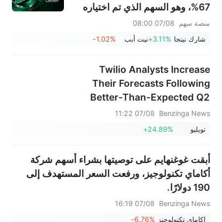
67%، وهو السهم الذي تم اختياره
اختراق
الأسبوع الماضي؛ يشهد قطاع
منصة سهم
07/08 08:00
الأجهزة المنزلية انتعاشًا ملحوظًا - لا
شارك نينجا
+3.11%
نيت أبب
-1.02%
تفوتوا أبرز تحركات الأسبوع المقبل
Twilio Analysts Increase
Their Forecasts Following
Better-Than-Expected Q2
Earnings
07/08 11:22
Benzinga News
تويليو
+24.89%
أبقت غوغنهايم على توصيتها بشراء أسهم شركة
أكاماي تكنولوجيز، ورفعت السعر المستهدف إلى
190 دولارًا.
07/08 16:19
Benzinga News
اكاماي تكنولوجيز
-6.76%