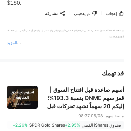
$180.
إعجاب
لم يعجبنى
مشاركة
ترجمة هذه الصفحة آلية. تحاول منصة سهم تحسين الترجمة ولكن لا تضمن دقتها وموثوقيتها، ولن تتحمل المسؤولية عن أي خسارة أو ضرر بسبب عدم دقة 
المزيد
يمثل المحتوى أعلاه المسؤولية الشخصية للمؤلف وآرائه فقط، ولا يمثل أي مسؤولية لمنصة سهم، ولا يمكن لمنصة سهم تأكيد صحة ودقة ومصداقية المحتوى 
قد تهمك
عند الضرورة، يرجى استشارة مستشار استثمار محترف. لا تقدم منصة سهم أي مشورة استثمارية، ولا تقدم أي التزامات أو ضمانات.
أسهم صاعدة قبل افتتاح السوق |
قفز سهم QNME بنسبة 193.3%؛
إليكم 20 سهماً تشهد تحركات قبل
افتتاح السوق (4 أغسطس)
منصة سهم
05/08 08:37
صندوق iShares الفضي
+2.95%
SPDR Gold Shares
+2.26%