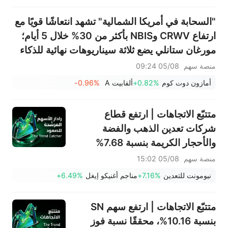
"السحابة في أمريكا الشمالية" تشهد انتعاشًا قويًا مع
ارتفاع CRWV وNBIS بأكثر من 30% خلال 5 أيام؛
مورغان ستانلي يضع ثلاثة سيناريوهات نهائية للذكاء
الاصطناعي — من سيكون الفائز الأكبر؟
منصة سهم
05/08 09:24
أمازون دوت كوم
+0.82%
ألفابيت A
-0.96%
متتبّع الاتجاهات | ارتفع قطاع
شركات تعدين الذهب والفضة
والأحجار الكريمة بنسبة 7.68%
بقيادة سهم NEM (+7%)؛ فيما
منصة سهم
05/08 15:02
سجل سهما TVTX (+16.88%)
نيومونت للتعدين
+7.16%
مناجم أغنيكو إيغل
+6.49%
وYOU (+9.45%) اختراقات
صعودية؛ بينما جاء سهما FCX
متتبّع الاتجاهات | ارتفع سهم SN
(+3.87%) وTPR (+2.8%) ضمن
بنسبة 10.16%، محققًا نسبة فوز
خمسة أسهم تختبر مستويات