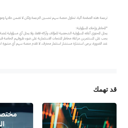
عند الضرورة، يرجى استشارة مستشار استثمار محترف. لا تقدم منصة سهم أي مشورة استثم
قد تهمك