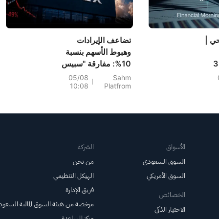
ي |
تضاعف الإيرادات
وهبوط الأسهم بنسبة
إيرانية مقررة في 3
10%: مفارقة "سبيس
باح
إكس" بقيمة 100 مليار
05/08
Sahm
10:08
Platfrom
دولار و"انهيار" الـ 912
نسبة
مليون سهم... ما هي
زف
الخطوة التالية في
السعودي (2040)
التداول؟
الأسواق
الشركة
السوق السعودي
من نحن
السوق الأمريكي
الهيكل التنظيمي
فريق الإدارة
الخصائص
مرخصة من هيئة السوق المالية السعود
الاختيار الذكي
مركز المساعدة