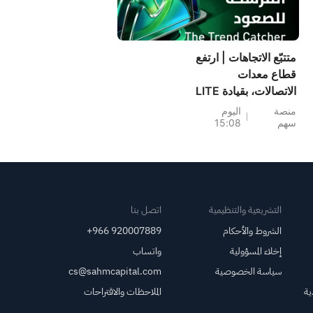
متتبّع الاتجاهات | ارتفع
قطاع معدات
الاتصالات، بقيادة LITE
(+6%)؛ وسجلت أسهم
منصة
اليوم
سهم
15:08
PH (+7%) وTPR
(+1.8%) أعلى
مستوياتها على
الإطلاق؛ كما اقتربت
أسهم XOM وFCX من
مستويات رئيسية.
التشريعية والتنظيمية
اتصل بنا
الشروط والأحكام
+966 920007889
إخلاء المسؤولية
واتساب
سياسة الخصوصية
cs@sahmcapital.com
ية
الملاحظات والاقتراحات