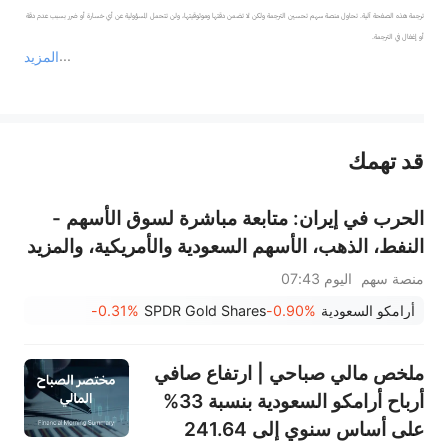
ترجمة هذه الصفحة آلية. تحاول منصة سهم تحسين الترجمة ولكن لا تضمن دقتها وموثوقيتها، ولن تتحمل المسؤولية عن أي خسارة أو ضرر بسبب عدم دقة 
المزيد
يمثل المحتوى أعلاه المسؤولية الشخصية للمؤلف وآرائه فقط، ولا يمثل أي مسؤولية لمنصة سهم، ولا يمكن لمنصة سهم تأكيد صحة ودقة ومصداقية المحتوى 
قد تهمك
عند الضرورة، يرجى استشارة مستشار استثمار محترف. لا تقدم منصة سهم أي مشورة استثمارية، ولا تقدم أي التزامات أو ضمانات.
الحرب في إيران: متابعة مباشرة لسوق الأسهم -
النفط، الذهب، الأسهم السعودية والأمريكية، والمزيد
منصة سهم
اليوم 07:43
أرامكو السعودية
-0.90%
SPDR Gold Shares
-0.31%
ملخص مالي صباحي | ارتفاع صافي
أرباح أرامكو السعودية بنسبة 33%
على أساس سنوي إلى 241.64