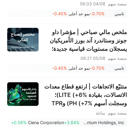
مليار ريال سعودي، وتوزيع أرباح
منصة سهم
04/08 06:03
بقيمة 0.34 ريال سعودي للسهم
تاسي
-0.70%
نمو حد أعلى
-0.45%
السعودي؛ جوجل تصبح ثاني أكبر
شركة في العالم
ملخص مالي صباحي | مؤشرا داو
جونز وستاندرد آند بورز الأمريكيان
يسجلان مستويات قياسية جديدة؛
سهم بالانتير يرتفع بنسبة 29.5%
منصة سهم
05/08 06:21
بعد تجاوز توقعات الأرباح؛ شركة
تاسي
-0.70%
نمو حد أعلى
-0.45%
مرافق (2083) تحقق نموًا في
الإيرادات بنسبة 13.6%
متتبّع الاتجاهات | ارتفع قطاع معدات
الاتصالات، بقيادة LITE (+6%)؛
وسجلت أسهم PH (+7%) وTPR
(+1.8%) أعلى مستوياتها على
منصة سهم
ساعة
الإطلاق؛ كما اقتربت أسهم XOM
+0.56%
Ciena Corporation
+3.84%
Lumentum Holdings, Inc.
وFCX من مستويات رئيسية.