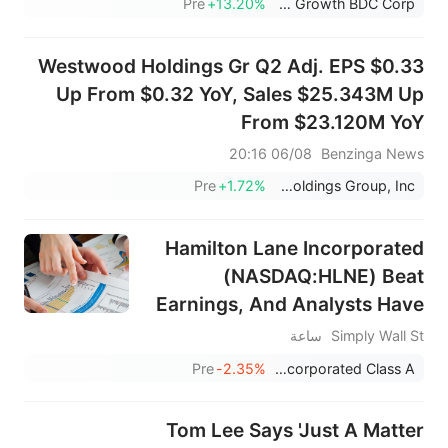
Pre
+13.20%
TriplePoint Venture Growth BDC Corp.
Westwood Holdings Gr Q2 Adj. EPS $0.33
Up From $0.32 YoY, Sales $25.343M Up
From $23.120M YoY
06/08 20:16
Benzinga News
Pre
+1.72%
Westwood Holdings Group, Inc.
Hamilton Lane Incorporated
(NASDAQ:HLNE) Beat
Earnings, And Analysts Have
Been Reviewing Their
Simply Wall St
ساعة
Forecasts
Pre
-2.35%
Hamilton Lane Incorporated Class A
Tom Lee Says 'Just A Matter