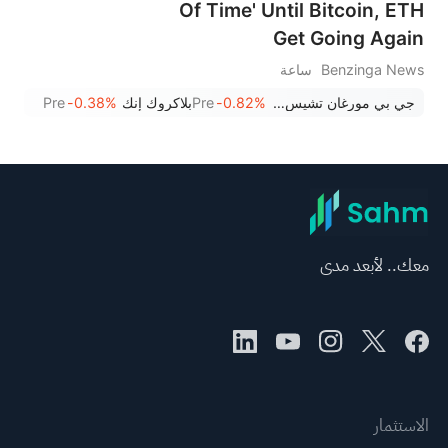
Of Time' Until Bitcoin, ETH
Get Going Again
Benzinga News
ساعة
جي بي مورغان تشيس وشركاه
-0.82%
Pre
بلاكروك إنك
-0.38%
Pre
معك.. لأبعد مدى
الاستثمار