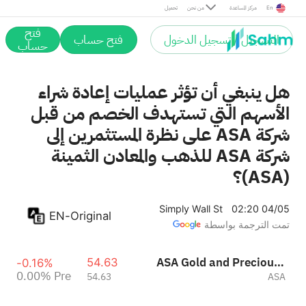
Pre
En
مركز المساعدة
من نحن
تحميل
فتح
التسجيل / تسجيل الدخول
فتح حساب
حساب
هل ينبغي أن تؤثر عمليات إعادة شراء
الأسهم التي تستهدف الخصم من قبل
شركة ASA على نظرة المستثمرين إلى
شركة ASA للذهب والمعادن الثمينة
(ASA)؟
Simply Wall St
02:20 04/05
EN-Original
تمت الترجمة بواسطة
ASA Gold and Precious Metals Limited
54.63
-0.16%
0.00%
Pre
54.63
ASA