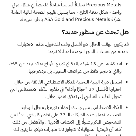
Precious Metals
تحليلاً أساسياً شاملاً مُلخصاً في شكل مرئي
واحد - شكل ندفة الثلج - مما يسهل تقييم الصحة المالية العامة
لشركة ASA Gold and Precious Metals بنظرة سريعة.
هل تبحث عن منظور جديد؟
قد يكون الوقت الحالي هو أفضل وقت للدخول. هذه الاختيارات
حديثة من عمليات المسح اليومية لدينا. لا تتردد:
لقد كشفنا عن
13 شركة رائدة في توزيع الأرباح
بعائد يزيد عن 5%،
والتي لا تنجو فقط من عواصف السوق، بل تزدهر فيها.
استغل دورة البنية التحتية للذكاء الاصطناعي الفائقة من خلال
اختيارنا
لأفضل 37 "خيارًا وأداة" في طفرة الذكاء الاصطناعي
التي
تحول الطلب القياسي إلى تدفق نقدي هائل.
الذكاء الاصطناعي على وشك إحداث ثورة في مجال الرعاية
الصحية.
تعمل هذه الشركات الـ 33 على تطوير كل شيء بدءًا من
التشخيص المبكر وصولًا إلى اكتشاف الأدوية
. والأفضل من ذلك
كله، أن قيمتها السوقية لا تتجاوز 10 مليارات دولار، ما يتيح لك