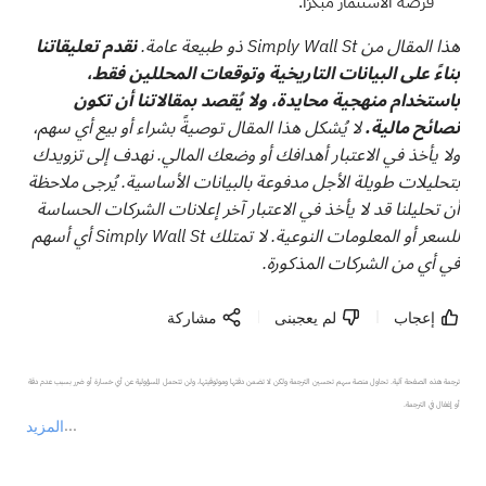
فرصة الاستثمار مبكرًا.
هذا المقال من Simply Wall St ذو طبيعة عامة.
نقدم تعليقاتنا
بناءً على البيانات التاريخية وتوقعات المحللين فقط،
باستخدام منهجية محايدة، ولا يُقصد بمقالاتنا أن تكون
نصائح مالية.
لا يُشكل هذا المقال توصيةً بشراء أو بيع أي سهم،
ولا يأخذ في الاعتبار أهدافك أو وضعك المالي. نهدف إلى تزويدك
بتحليلات طويلة الأجل مدفوعة بالبيانات الأساسية. يُرجى ملاحظة
أن تحليلنا قد لا يأخذ في الاعتبار آخر إعلانات الشركات الحساسة
للسعر أو المعلومات النوعية. لا تمتلك Simply Wall St أي أسهم
في أي من الشركات المذكورة.
إعجاب
لم يعجبنى
مشاركة
ترجمة هذه الصفحة آلية. تحاول منصة سهم تحسين الترجمة ولكن لا تضمن دقتها وموثوقيتها، ولن تتحمل المسؤولية عن أي خسارة أو ضرر بسبب عدم دقة 
المزيد
يمثل المحتوى أعلاه المسؤولية الشخصية للمؤلف وآرائه فقط، ولا يمثل أي مسؤولية لمنصة سهم، ولا يمكن لمنصة سهم تأكيد صحة ودقة ومصداقية المحتوى 