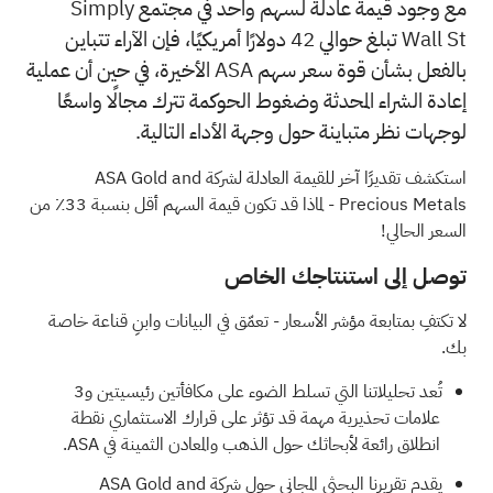
مع وجود قيمة عادلة لسهم واحد في مجتمع Simply
Wall St تبلغ حوالي 42 دولارًا أمريكيًا، فإن الآراء تتباين
بالفعل بشأن قوة سعر سهم ASA الأخيرة، في حين أن عملية
إعادة الشراء المحدثة وضغوط الحوكمة تترك مجالًا واسعًا
لوجهات نظر متباينة حول وجهة الأداء التالية.
استكشف تقديرًا آخر للقيمة العادلة لشركة ASA Gold and
Precious Metals
- لماذا قد تكون قيمة السهم أقل بنسبة 33٪ من
السعر الحالي!
توصل إلى استنتاجك الخاص
لا تكتفِ بمتابعة مؤشر الأسعار - تعمّق في البيانات وابنِ قناعة خاصة
بك.
تُعد تحليلاتنا التي تسلط الضوء على
مكافأتين رئيسيتين و3
علامات تحذيرية مهمة
قد تؤثر على قرارك الاستثماري نقطة
انطلاق رائعة لأبحاثك حول الذهب والمعادن الثمينة في ASA.
يقدم
تقريرنا البحثي المجاني حول شركة ASA Gold and