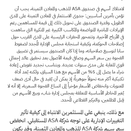
لامتلاك أسهم في صندوق ASA للذهب والمعادن الثمينة، يجب أن
تؤمن بأمرين أساسيين: جدوى الاستثمار في المعادن الثمينة على المدى
الطويل، وقدرة الصندوق على تحويل ذلك إلى قيمة للمساهمين رغم
الإيرادات المباشرة المتواضعة والمكاسب الكبيرة غير المتكررة التي ساهمت
في الأرباح الأخيرة. وتتمحور المحفزات الرئيسية على المدى القريب حول
إصلاحات الحوكمة، وكيفية استجابة مجلس الإدارة المُجدد لضغوط
سابا لتوسيع صلاحياته، وما إذا كان الصندوق سيستمر في تضييق
الفجوة بين سعر السهم وصافي قيمة الأصول بعد تحقيق عائد إجمالي
قوي للغاية على مدى سنوات عديدة. ويتناسب تجديد تفويض إعادة
شراء ما يصل إلى 5% من الأسهم مع هذا السياق، ولكنه يُعد أداة
تكتيكية أكثر منه تحولاً جوهرياً؛ إذ يمكن أن يُفيد في حال أدى ضعف
المعنويات وانخفاض الأسعار مؤخراً إلى اتساع الفجوة السعرية، إلا أنه لا
يُغير المخاطر الأساسية المتعلقة بمجلس إدارة شاب، وبيع الأسهم من
قِبل المطلعين، والتركيز القطاعي المُحدد.
مع ذلك، ينبغي على المستثمرين الانتباه إلى كيفية تأثير
التغييرات الإدارية على توجه شركة ASA المستقبلي. انخفض
سعر سهم شركة ASA للذهب والمعادن الثمينة، وقد يكون