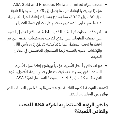
جددت شركة ASA Gold and Precious Metals Limited
مؤخرًا ترخيصها لإعادة شراء ما يصل إلى 5٪ من أسهمها العادية
حتى 30 أبريل 2027، مما يسمح بعمليات إعادة الشراء الانتهازية
عندما يتم تداول الصندوق بخصم على صافي قيمة الأصول.
تأتي هذه الخطوة في الوقت الذي تسلط فيه نماذج التداول الضوء
على ضعف المعنويات على المدى القريب ومستويات الدعم التي تم
اختبارها تحت الضغط، مما يؤكد كيفية تقاطع إدارة رأس المال
والإشارات الفنية بالنسبة لهذا الصندوق المتخصص في المعادن
الثمينة.
مع انخفاض أسعار الأسهم مؤخراً وبرنامج إعادة شراء الأسهم
المتجدد الذي يستهدف تخفيضات على صافي قيمة الأصول، نقوم
الآن بتقييم كيف يؤثر ذلك على سردية الاستثمار لشركة ASA.
اكتشف الفرصة الكبيرة القادمة مع
24 سهمًا رخيصًا من النخبة،
والتي
توازن بين المخاطرة والعائد.
ما هي الرؤية الاستثمارية لشركة ASA للذهب
والمعادن الثمينة؟