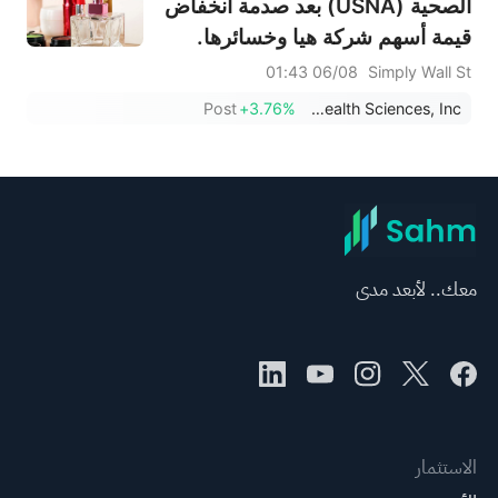
الصحية (USNA) بعد صدمة انخفاض
قيمة أسهم شركة هيا وخسائرها.
06/08 01:43
Simply Wall St
Post
+3.76%
USANA Health Sciences, Inc.
معك.. لأبعد مدى
الاستثمار