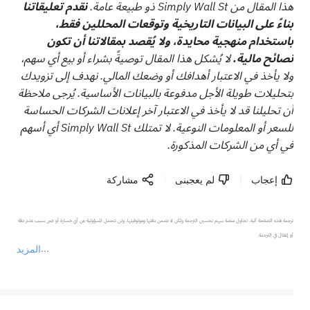
هذا المقال من Simply Wall St ذو طبيعة عامة.
نقدم تعليقاتنا
بناءً على البيانات التاريخية وتوقعات المحللين فقط،
باستخدام منهجية محايدة، ولا يُقصد بمقالاتنا أن تكون
نصائح مالية.
لا يُشكل هذا المقال توصيةً بشراء أو بيع أي سهم،
ولا يأخذ في الاعتبار أهدافك أو وضعك المالي. نهدف إلى تزويدك
بتحليلات طويلة الأجل مدفوعة بالبيانات الأساسية. يُرجى ملاحظة
أن تحليلنا قد لا يأخذ في الاعتبار آخر إعلانات الشركات الحساسة
للسعر أو المعلومات النوعية. لا تمتلك Simply Wall St أي أسهم
في أي من الشركات المذكورة.
إعجاب
لم يعجبنى
مشاركة
ترجمة هذه الصفحة آلية. تحاول منصة سهم تحسين الترجمة ولكن لا تضمن دقتها وموثوقيتها، ولن تتحمل المسؤولية عن أي خسارة أو ضرر بسبب عدم دقة 
المزيد
يمثل المحتوى أعلاه المسؤولية الشخصية للمؤلف وآرائه فقط، ولا يمثل أي مسؤولية لمنصة سهم، ولا يمكن لمنصة سهم تأكيد صحة ودقة ومصداقية المحتوى 