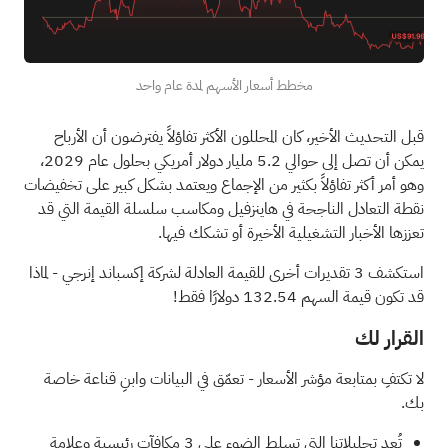
مخطط أسعار الأسهم لمدة عام واحد
قبل التحديث الأخير، كان المحللون الأكثر تفاؤلاً يفترضون أن الأرباح
يمكن أن تصل إلى حوالي 5.2 مليار دولار أمريكي بحلول عام 2029،
وهو أمر أكثر تفاؤلاً بكثير من الإجماع ويعتمد بشكل كبير على تخفيضات
نقطة التعادل الناجحة في هاينزفيل ومكاسب سلسلة القيمة التي قد
تعززها الأخبار التشغيلية الأخيرة أو تشكك فيها.
استكشف 3 تقديرات أخرى للقيمة العادلة لشركة إكسباند إنرجي
- لماذا
قد تكون قيمة السهم 132.54 دولارًا فقط!
القرار لك
لا تكتفِ بمتابعة مؤشر الأسعار - تعمّق في البيانات وابنِ قناعة خاصة
بك.
تُعد تحليلاتنا التي تسلط الضوء على
3 مكافآت رئيسية وعلامة