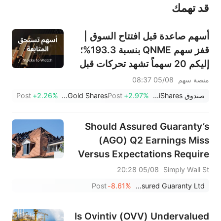
قد تهمك
عند الضرورة، يرجى استشارة مستشار استثمار محترف. لا تقدم منصة سهم أي مشورة استثمارية، ولا تقدم أي التزامات أو ضمانات.
أسهم صاعدة قبل افتتاح السوق |
قفز سهم QNME بنسبة 193.3%؛
إليكم 20 سهماً تشهد تحركات قبل
افتتاح السوق (4 أغسطس)
منصة سهم
05/08 08:37
صندوق iShares الفضي
+2.97%
Post
SPDR Gold Shares
+2.26%
Post
Should Assured Guaranty’s
(AGO) Q2 Earnings Miss
Versus Expectations Require
Action From Investors?
05/08 20:28
Simply Wall St
Post
-8.61%
Assured Guaranty Ltd.
Is Ovintiv (OVV) Undervalued