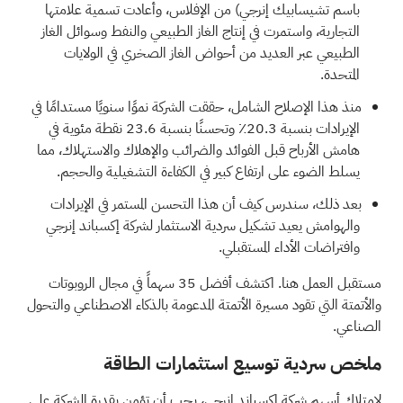
باسم تشيسابيك إنرجي) من الإفلاس، وأعادت تسمية علامتها
التجارية، واستمرت في إنتاج الغاز الطبيعي والنفط وسوائل الغاز
الطبيعي عبر العديد من أحواض الغاز الصخري في الولايات
المتحدة.
منذ هذا الإصلاح الشامل، حققت الشركة نموًا سنويًا مستدامًا في
الإيرادات بنسبة 20.3٪ وتحسنًا بنسبة 23.6 نقطة مئوية في
هامش الأرباح قبل الفوائد والضرائب والإهلاك والاستهلاك، مما
يسلط الضوء على ارتفاع كبير في الكفاءة التشغيلية والحجم.
بعد ذلك، سندرس كيف أن هذا التحسن المستمر في الإيرادات
والهوامش يعيد تشكيل سردية الاستثمار لشركة إكسباند إنرجي
وافتراضات الأداء المستقبلي.
مستقبل العمل هنا. اكتشف
أفضل 35 سهماً في مجال الروبوتات
والأتمتة
التي تقود مسيرة الأتمتة المدعومة بالذكاء الاصطناعي والتحول
الصناعي.
ملخص سردية توسيع استثمارات الطاقة
لامتلاك أسهم شركة إكسباند إنرجي، يجب أن تؤمن بقدرة الشركة على