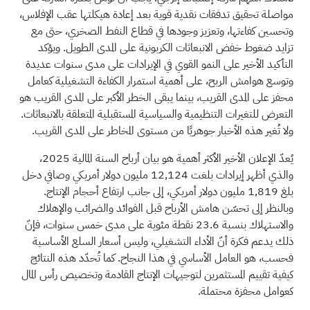
مواصلة تحقيق تدفقات نقدية قوية بعد إعادة هيكلتها عقب الإفلاس،
وتحسين كفاءتها، وتعزيز وجودها في قطاع النفط الصخري، حتى مع
تزايد ضغوط خفض الانبعاثات الكربونية على المدى الطويل. ويؤكد
التأكيد الأخير على النمو القوي في الإيرادات على مدى سنوات عديدة
وتوسع هوامش الربح، على أهمية استمرار الكفاءة التشغيلية كعامل
محفز على المدى القريب، بينما يبقى الخطر الأكبر على المدى القريب هو
التعرض للتغيرات التنظيمية والسياسية المستقبلية المتعلقة بالانبعاثات.
ولا تُغير هذه الأخبار جوهريًا من مستوى المخاطر على المدى القريب.
يُعدّ الإعلان الأخير الأكثر أهمية هو بيان أرباح السنة المالية 2025،
والذي أظهر إيرادات بلغت 12,124 مليون دولار أمريكي وصافي دخل
بلغ 1,819 مليون دولار أمريكي، إلى جانب ارتفاع أحجام الإنتاج.
وبالنظر إلى تحسّن هامش الأرباح قبل الفوائد والضرائب والإهلاك
والاستهلاك بنسبة 23.6 نقطة مئوية على مدى خمس سنوات، فإنّ
ذلك يدعم فكرة أنّ الأداء التشغيلي، وليس أسعار السلع الأساسية
فحسب، هو العامل الأساسي في هذا النجاح. كما تُحدّد هذه النتائج
كيفية تقييم المستثمرين لتوجيهات الإنتاج القادمة وتخصيص رأس المال
كعوامل محفزة محتملة.