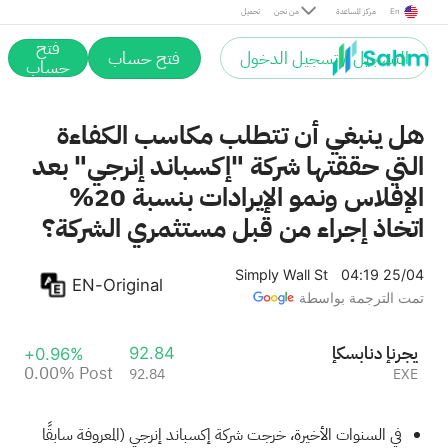
Post
En
مركز المساعدة
من نحن
تحميل
فتح
التسجيل / تسجيل الدخول
فتح حساب
حساب
هل ينبغي أن تتطلب مكاسب الكفاءة
التي حققتها شركة "إكسباند إنرجي" بعد
الإفلاس ونمو الإيرادات بنسبة 20%
اتخاذ إجراء من قبل مستثمري الشركة؟
Simply Wall St
04:19 25/04
EN-Original
تمت الترجمة بواسطة
إكسباند إنرجي
92.84
+0.96%
0.00%
Post
92.84
EXE
في السنوات الأخيرة، خرجت شركة إكسباند إنرجي (المعروفة سابقًا