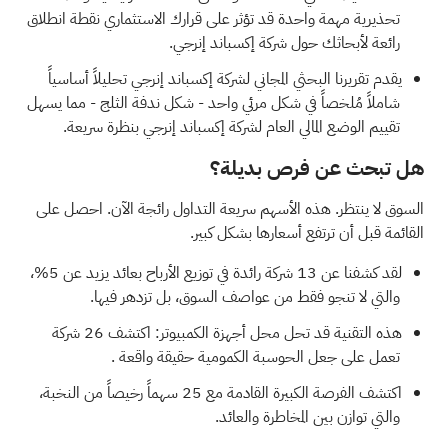
تحذيرية مهمة واحدة
قد تؤثر على قرارك الاستثماري نقطة انطلاق
رائعة لأبحاثك حول شركة إكسباند إنرجي.
يقدم
تقريرنا البحثي المجاني لشركة إكسباند إنرجي
تحليلاً أساسياً
شاملاً مُلخصاً في شكل مرئي واحد - شكل ندفة الثلج - مما يسهل
تقييم الوضع المالي العام لشركة إكسباند إنرجي بنظرة سريعة.
هل تبحث عن فرص بديلة؟
السوق لا ينتظر. هذه الأسهم سريعة التداول رائجة الآن. احصل على
القائمة قبل أن ترتفع أسعارها بشكل كبير.
لقد كشفنا عن
13 شركة رائدة في توزيع الأرباح
بعائد يزيد عن 5%،
والتي لا تنجو فقط من عواصف السوق، بل تزدهر فيها.
هذه التقنية قد تحل محل أجهزة الكمبيوتر: اكتشف
26 شركة
تعمل على جعل الحوسبة الكمومية حقيقة واقعة
.
اكتشف الفرصة الكبيرة القادمة مع
25 سهماً رخيصاً من النخبة،
والتي توازن بين المخاطرة والعائد.