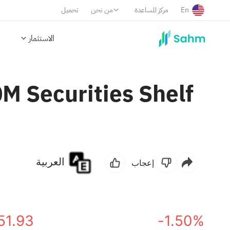
En
مركز المساعدة
من نحن
تحميل
الاستثمار
M Securities Shelf
العربية
إعجاب
51.93
-1.50%