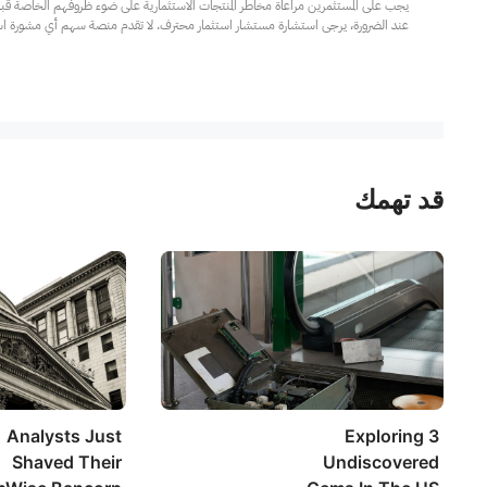
عند الضرورة، يرجى استشارة مستشار استثمار محترف. لا تقدم منصة سهم أي مشورة استثم
قد تهمك
Analysts Just
Exploring 3
Shaved Their
Undiscovered