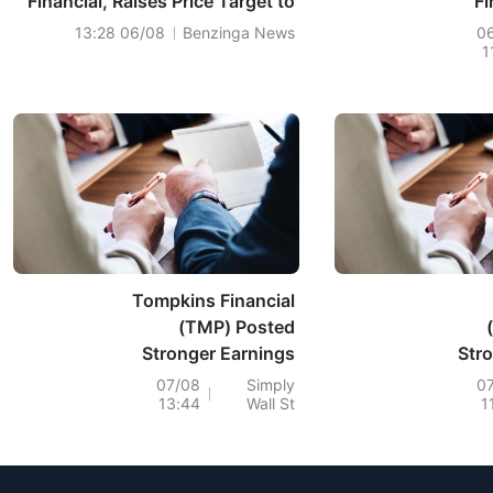
Financial, Raises Price Target to
F
$34
(
06/08 13:28
Benzinga News
0
1
Tompkins Financial
(TMP) Posted
Stronger Earnings
Stro
And Raised Its
Is I
07/08
Simply
0
13:44
Wall St
1
Dividend, Is It Still
Cheap?