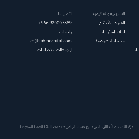
التشريعية والتنظيمية
اتصل بنا
الشروط والأحكام
+966 920007889
إخلاء المسؤولية
واتساب
سياسة الخصوصية
cs@sahmcapital.com
ية
الملاحظات والاقتراحات
أدوات د
مركز الملك عبد الله المالي، الدور 5 برج 3.05، الرياض 13519، المملكة العربية السعودية