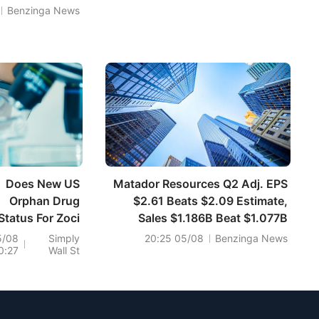
Benzinga News
Does New US
Matador Resources Q2 Adj. EPS
Orphan Drug
$2.61 Beats $2.09 Estimate,
Status For Zoci
Sales $1.186B Beat $1.077B
shape The Bull
Estimate
5/08
Simply
05/08 20:25
Benzinga News
0:27
Wall St
ase For Zai Lab
(ZLAB)?