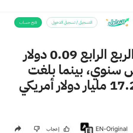
التسجيل / تسجيل الدخول
فتح حساب
بلغ ربح السهم التشغيلي المستمر لمجموعة سوني في الربع الرابع 0.09 دولار
يكي على أساس سنوي، بينما بلغت
المبيعات 19.360 مليار دولار أمريكي، بزيادة عن 17.246 مليار دولار أمريكي
EN-Original
إعجاب