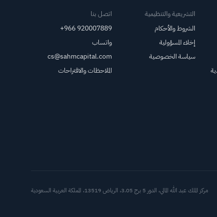
التشريعية والتنظيمية
اتصل بنا
الشروط والأحكام
+966 920007889
إخلاء المسؤولية
واتساب
سياسة الخصوصية
cs@sahmcapital.com
ية
الملاحظات والاقتراحات
أدوات د
مركز الملك عبد الله المالي، الدور 5 برج 3.05، الرياض 13519، المملكة العربية السعودية