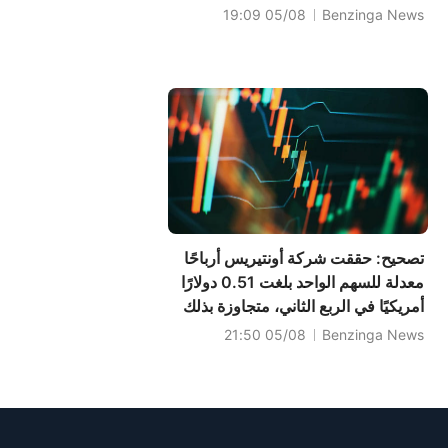
05/08 19:09
Benzinga News
تصحيح: حققت شركة أونتيريس أرباحًا
معدلة للسهم الواحد بلغت 0.51 دولارًا
أمريكيًا في الربع الثاني، متجاوزة بذلك
التوقعات البالغة 0.34 دولارًا أمريكيًا،
05/08 21:50
Benzinga News
بينما بلغت المبيعات 186.661 مليون
دولار أمريكي، متجاوزة بذلك التوقعات
البالغة 199.208 مليون دولار...