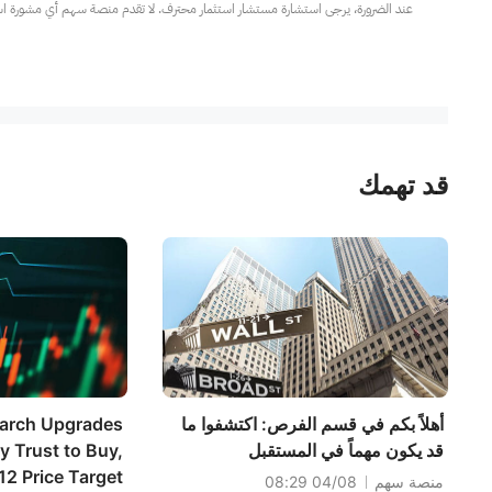
عند الضرورة، يرجى استشارة مستشار استثمار محترف. لا تقدم منصة سهم أي مشورة استثم
قد تهمك
أهلاً بكم في قسم الفرص: اكتشفوا ما
arch Upgrades
قد يكون مهماً في المستقبل
ty Trust to Buy,
2 Price Target
منصة سهم
04/08 08:29