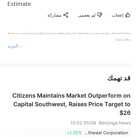
Estimate
إعجاب
لم يعجبنى
مشاركة
ترجمة هذه الصفحة آلية. تحاول منصة سهم تحسين الترجمة ولكن لا تضمن دقتها وموثوقيتها، ولن تتحمل المسؤولية عن أي خسارة أو ضرر بسبب عدم دقة 
المزيد
يمثل المحتوى أعلاه المسؤولية الشخصية للمؤلف وآرائه فقط، ولا يمثل أي مسؤولية لمنصة سهم، ولا يمكن لمنصة سهم تأكيد صحة ودقة ومصداقية المحتوى 
قد تهمك
عند الضرورة، يرجى استشارة مستشار استثمار محترف. لا تقدم منصة سهم أي مشورة استثمارية، ولا تقدم أي التزامات أو ضمانات.
Citizens Maintains Market Outperform on
Capital Southwest, Raises Price Target to
$26
05/08 15:02
Benzinga News
+1.35%
Capital Southwest Corporation