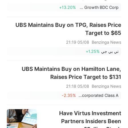
البالغة 23.195 مليون دولار أمريكي.
+13.20%
TriplePoint Venture Growth BDC Corp.
UBS Maintains Buy on TPG, Raises Price
Target to $65
05/08 21:19
Benzinga News
تي بي جي
+1.25%
UBS Maintains Buy on Hamilton Lane,
Raises Price Target to $131
05/08 21:18
Benzinga News
-2.35%
Hamilton Lane Incorporated Class A
Have Virtus Investment
Partners Insiders Been