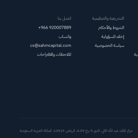
التشريعية والتنظيمية
اتصل بنا
الشروط والأحكام
+966 920007889
إخلاء المسؤولية
واتساب
سياسة الخصوصية
cs@sahmcapital.com
ية
الملاحظات والاقتراحات
أدوات د
مركز الملك عبد الله المالي، الدور 5 برج 3.05، الرياض 13519، المملكة العربية السعودية