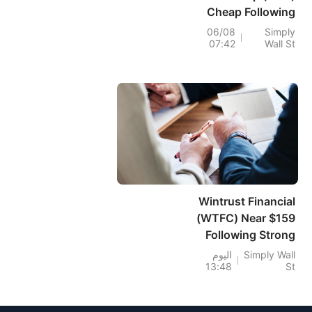
Cheap Following
Its Comerica
06/08
Simply
07:42
Wall St
Account
Transition?
Wintrust Financial
(WTFC) Near $159
Following Strong
Run While
Simply Wall
اليوم
13:48
St
Valuation Still
Looks In Line