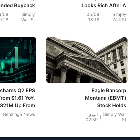
anded Buyback
Looks Rich After A
and Steady
65% Run
6/08
Simply
05/08
Simply
0:28
Wall St
18:18
Wall St
Dividend Just
ame Its Capital
Return Story?
cshares Q2 EPS
Eagle Bancorp
rom $1.61 YoY,
Montana (EBMT)
.821M Up From
Stock Holds
$208.167M YoY
Steady As Margin
Simply Wall
اليوم
Benzinga News
02:39
St
Strength Draws
Focus