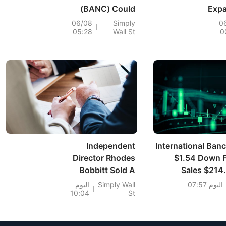
(BANC) Could
Exp
Change Following
06/08
Simply
0
05:28
Wall St
0
Q2 Loss And Surge
In Charge-Offs
Refr
Independent
International Ban
Director Rhodes
$1.54 Down F
Bobbitt Sold A
Sales $214
Bunch Of Shares In
اليوم 07:57
Simply Wall
اليوم
10:04
St
Hilltop Holdings