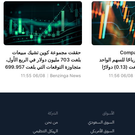
ركة Compass
حققت مجموعة كوين تشيك مبيعات
Therapeut أرباحًا للسهم الواحد
بلغت 703 مليون دولار في الربع الأول،
في الربع الثاني بلغت (0.13) دولارًا
متجاوزة التوقعات التي بلغت 699.957
التوقعات التي بلغت
مليون دولار.
06/08 11:55
Benzinga News
06/08 11:56
الأسواق
الشركة
السوق السعودي
من نحن
السوق الأمريكي
الهيكل التنظيمي