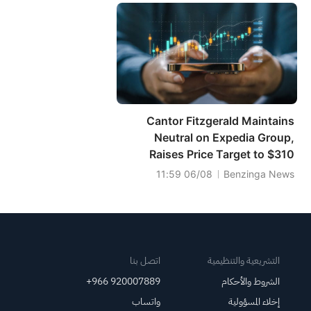
Cantor Fitzgerald Maintains
Neutral on Expedia Group,
Raises Price Target to $310
06/08 11:59
Benzinga News
التشريعية والتنظيمية
اتصل بنا
الشروط والأحكام
+966 920007889
إخلاء المسؤولية
واتساب