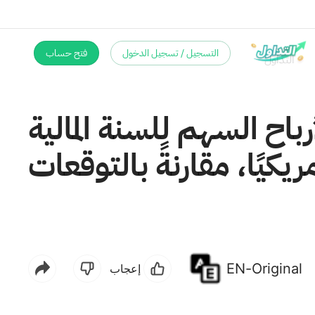
التسجيل / تسجيل الدخول
فتح حساب
باح السهم للسنة المالية
اوح بين 4.90 و5.70 دولارًا أمريكيًا، مقارنةً بالتوقعات
EN-Original
إعجاب