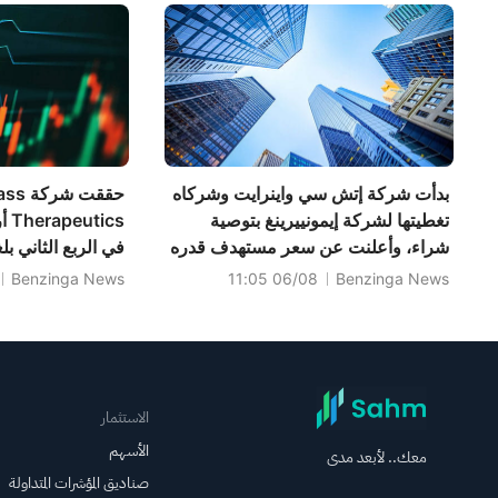
الوجهات المحتملة
لتدفق الأموال
بدأت شركة إتش سي واينرايت وشركاه
حققت ش
تغطيتها لشركة إيمونييرينغ بتوصية
ics
شراء، وأعلنت عن سعر مستهدف قدره
14 دولارًا.
أمريكيًا، متجاوزة 
Benzinga News
06/08 11:05
Benzinga News
(0.11) دولارًا أمريكيًا.
الاستثمار
الأسهم
معك.. لأبعد مدى
صناديق المؤشرات المتداولة