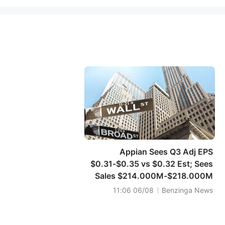
Appian Sees Q3 Adj EPS
$0.31-$0.35 vs $0.32 Est; Sees
Sales $214.000M-$218.000M
vs $207.936M Est
06/08 11:06
Benzinga News