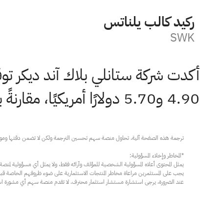
ستانلي بلاك ديكر
SWK
4.90 و5.70 دولارًا أمريكيًا، مقارنةً بالتوقعات السابقة البالغة 5.29 دولارًا أمريكيًا.
عند الضرورة، يرجى استشارة مستشار استثمار محترف. لا تقدم منصة سهم أي مشورة استثم