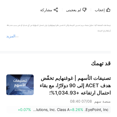
إعجاب
لم يعجبنى
مشاركة
ترجمة هذه الصفحة آلية. تحاول منصة سهم تحسين الترجمة ولكن لا تضمن دقتها وموثوقيتها، ولن تتحمل المسؤولية عن أي خسارة أو ضرر بسبب عدم دقة 
المزيد
يمثل المحتوى أعلاه المسؤولية الشخصية للمؤلف وآرائه فقط، ولا يمثل أي مسؤولية لمنصة سهم، ولا يمكن لمنصة سهم تأكيد صحة ودقة ومصداقية المحتوى 
قد تهمك
عند الضرورة، يرجى استشارة مستشار استثمار محترف. لا تقدم منصة سهم أي مشورة استثمارية، ولا تقدم أي التزامات أو ضمانات.
تصنيفات الأسهم | غوغنهايم تخفّض
هدف ACET إلى 90 دولارًا، مع بقاء
احتمال ارتفاعه +1,034.93%؛
وسيتي تخفّض هدف SNDK إلى
منصة سهم
07/08 08:40
2,100 دولار
+0.07%
Figure Technology Solutions, Inc. Class A
+8.26%
EyePoint, Inc.