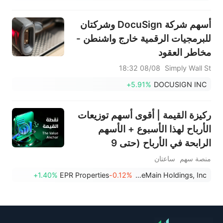
أسهم شركة DocuSign وشركتان
للبرمجيات الرقمية خارج واشنطن -
مخاطر العقود
08/08 18:32
Simply Wall St
+5.91%
DOCUSIGN INC
ركيزة القيمة | أقوى أسهم توزيعات
الأرباح لهذا الأسبوع + الأسهم
الرابحة في الأرباح (حتى 9
أغسطس)
منصة سهم
ساعتان
+1.40%
EPR Properties
-0.12%
OneMain Holdings, Inc.