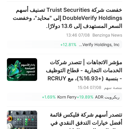
خفضت شركة Truist Securities تصنيف أسهم
DoubleVerify Holdings إلى "محايد"، وخفضت
السعر المستهدف إلى 13.6 دولارًا.
07/08 13:46
Benzinga News
+12.81%
DoubleVerify Holdings, Inc.
مؤشر الاتجاهات | تتصدر شركات
الخدمات التجارية - قطاع التوظيف
- بنسبة (+16.93%)، مع RCRUY
(+18%) وAMN (+16%)؛ وتحقق
منصة سهم
07/08 15:04
أسهم HALO وNET وFAST
ريكرويت ADR
+19.89%
Korn Ferry
+1.69%
مستويات قياسية؛ بينما تقترب
أسهم EBAY وHON من تحقيق
تتصدر أسهم شركة فليكس قائمة
اختراقات سعرية.
أفضل خيارات التدفق النقدي في