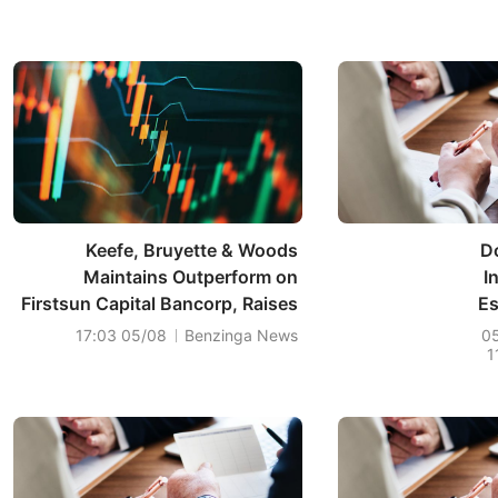
Keefe, Bruyette & Woods
Do
Maintains Outperform on
I
Firstsun Capital Bancorp, Raises
Es
Price Target to $45
05/08 17:03
Benzinga News
0
1