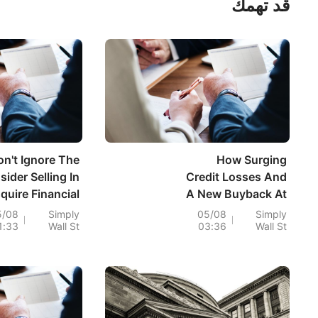
قد تهمك
n't Ignore The
How Surging
nsider Selling In
Credit Losses And
quire Financial
A New Buyback At
Holdings
FirstSun Capital
5/08
Simply
05/08
Simply
1:33
Wall St
03:36
Wall St
Bancorp (FSUN)
Have Changed Its
Investment Story