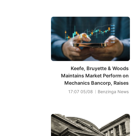
Keefe, Bruyette & Woods
Maintains Market Perform on
Mechanics Bancorp, Raises
Price Target to $17.5
05/08 17:07
Benzinga News