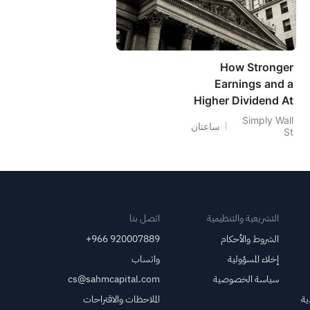
How Stronger
Earnings and a
Higher Dividend At
1st Source (SRCE)
Simply Wall
ساعتان
St
Has Changed Its
Investment Story
التشريعية والتنظيمية
اتصل بنا
الشروط والأحكام
+966 920007889
إخلاء المسؤولية
واتساب
سياسة الخصوصية
cs@sahmcapital.com
ية
الملاحظات والاقتراحات