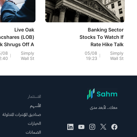
Live Oak
Banking Sector
cshares (LOB)
Stocks To Watch If
k Shrugs Off A
Rate Hike Talk
Standout
Gains Ground
5/08
Simply
05/08
Simply
2:40
Wall St
19:23
Wall St
Profitability
Quarter
الاستثمار
الأسهم
معك.. لأبعد مدى
صناديق المؤشرات المتداولة
الخيارات
الضمانات