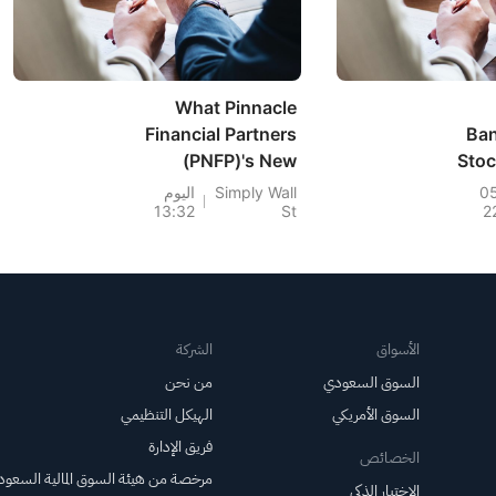
What Pinnacle
Financial Partners
Ban
(PNFP)'s New
Stoc
Dividends and
0
Simply Wall
اليوم
13:32
St
2
Bylaw Amendment
Could Mean For
Shareholders
الأسواق
الشركة
السوق السعودي
من نحن
السوق الأمريكي
الهيكل التنظيمي
فريق الإدارة
الخصائص
مرخصة من هيئة السوق المالية السعود
الاختيار الذكي