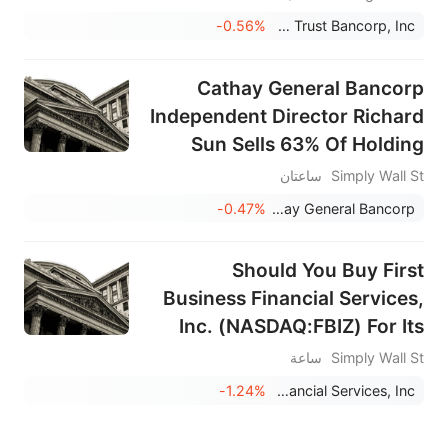
-0.56%
Washington Trust Bancorp, Inc.
Cathay General Bancorp
Independent Director Richard
Sun Sells 63% Of Holding
Simply Wall St
ساعتان
-0.47%
Cathay General Bancorp
Should You Buy First
Business Financial Services,
Inc. (NASDAQ:FBIZ) For Its
Upcoming Dividend?
Simply Wall St
ساعة
-1.24%
First Business Financial Services, Inc.