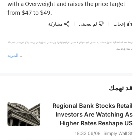
with a Overweight and raises the price target
from $47 to $49.
إعجاب
لم يعجبنى
مشاركة
ترجمة هذه الصفحة آلية. تحاول منصة سهم تحسين الترجمة ولكن لا تضمن دقتها وموثوقيتها، ولن تتحمل المسؤولية عن أي خسارة أو ضرر بسبب عدم دقة 
المزيد
يمثل المحتوى أعلاه المسؤولية الشخصية للمؤلف وآرائه فقط، ولا يمثل أي مسؤولية لمنصة سهم، ولا يمكن لمنصة سهم تأكيد صحة ودقة ومصداقية المحتوى 
قد تهمك
عند الضرورة، يرجى استشارة مستشار استثمار محترف. لا تقدم منصة سهم أي مشورة استثمارية، ولا تقدم أي التزامات أو ضمانات.
Regional Bank Stocks Retail
Investors Are Watching As
Higher Rates Reshape US
Financials
06/08 18:33
Simply Wall St