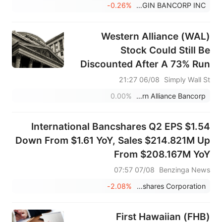
-0.26%
ORIGIN BANCORP INC
Western Alliance (WAL)
Stock Could Still Be
Discounted After A 73% Run
06/08 21:27
Simply Wall St
0.00%
Western Alliance Bancorp
International Bancshares Q2 EPS $1.54
Down From $1.61 YoY, Sales $214.821M Up
From $208.167M YoY
07/08 07:57
Benzinga News
-2.08%
International Bancshares Corporation
First Hawaiian (FHB)