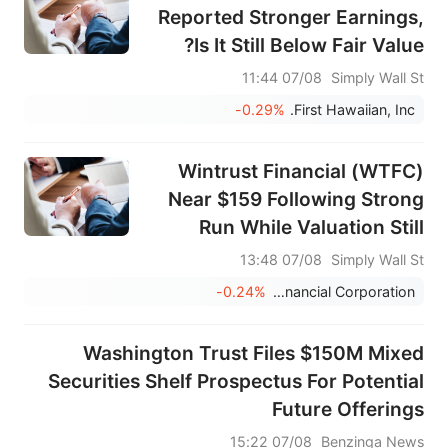
Reported Stronger Earnings,
Is It Still Below Fair Value?
07/08 11:44
Simply Wall St
-0.29%
First Hawaiian, Inc.
Wintrust Financial (WTFC)
Near $159 Following Strong
Run While Valuation Still
Looks In Line
07/08 13:48
Simply Wall St
-0.24%
Wintrust Financial Corporation
Washington Trust Files $150M Mixed
Securities Shelf Prospectus For Potential
Future Offerings
07/08 15:22
Benzinga News