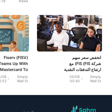
1:18
News
تتراوح قدرتها بين 10 و100 ميغاواط.
انخفض سعر سهم
Fiserv (FISV)
شركة FIS (FIS) مع
Teams Up With
ارتفاع التدفقات النقدية
Mastercard To
واستمرار المخاطر
and Commerce
5/08
Simply
05/08
Simply
2:52
Wall St
00:40
Wall St
Hub For Global
Merchants