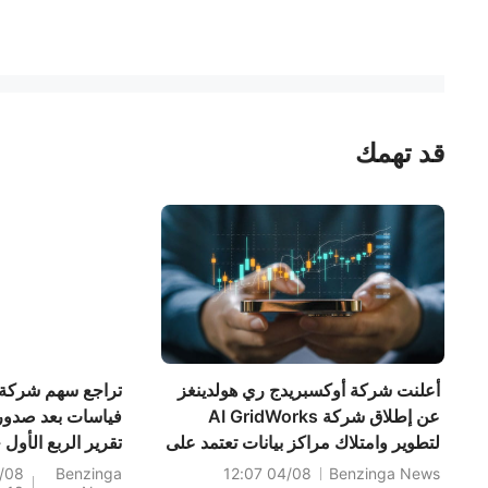
قد تهمك
أعلنت شركة أوكسبريدج ري هولدينغز
تراجع سهم شركة
عن إطلاق شركة AI GridWorks
فياسات بعد صدور
لتطوير وامتلاك مراكز بيانات تعتمد على
تقرير الربع الأول -
الذكاء الاصطناعي، وتستهدف مشاريع
إليكم السبب
/08
Benzinga
04/08 12:07
Benzinga News