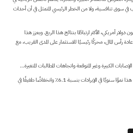
تمثل في انضباط الاكتتاب في سوق تنافسية، ولا من الخطر الرئيسي المتمثل في أن أحداث
انات الأخيرة، يبدو إطلاق شركة هاميلتون لوحدة إعادة التأمين على الحوادث، بإجمالي أقساط متوقعة تبلغ حوالي 300 مليون دولار أمريكي، الأكثر ارتباطًا بنتائج هذا الربع. ويعزز هذا
عادة رأس المال، محركًا رئيسيًا للاستثمار على المدى القريب، مع
بات الكبيرة وغير المتوقعة واتجاهات المطالبات المتغيرة...
تتوقع مجموعة هاميلتون للتأمين تحقيق إيرادات بقيمة 3.5 مليار دولار وأرباح بقيمة 575.3 مليون دولار بحلول عام 2029. ويفترض هذا نموًا سنويًا في الإيرادات بنسبة 6.1٪ وانخفاضًا طفيفًا في