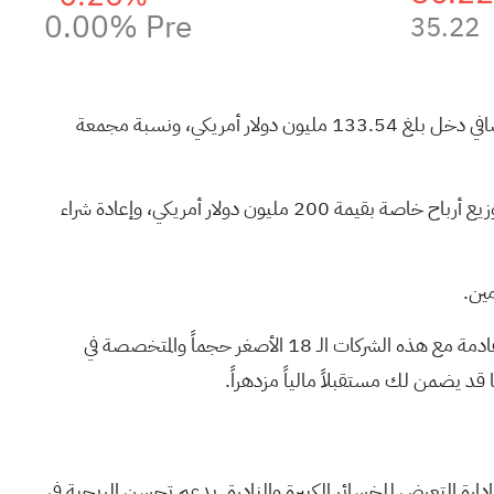
0.00%
Pre
35.22
أعلنت مجموعة هاميلتون للتأمين المحدودة عن نتائج الربع الأول من عام 2026 بإيرادات بلغت 758.91 مليون دولار أمريكي، وصافي دخل بلغ 133.54 مليون دولار أمريكي، ونسبة مجمعة
إلى جانب الربحية الأقوى، قامت شركة هاميلتون بربط أدائها المحسن في مجال الاكتتاب بإجراءات صديقة للمساهمين، بما في ذلك توزيع أرباح خاصة بقيمة 200 مليون دولار أمريكي، وإعادة شراء
مين.
قادمة مع هذه
الشركات الـ 18 الأصغر حجماً والمتخصصة في
ا قد يضمن لك مستقبلاً مالياً مزدهراً.
ارة التعرض للخسائر الكبيرة والنادرة. يدعم تحسن الربحية في