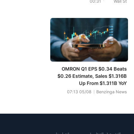
00:31
Wall St
Quarter
OMRON Q1 EPS $0.34 Beats
$0.26 Estimate, Sales $1.316B
Up From $1.311B YoY
05/08 07:13
Benzinga News