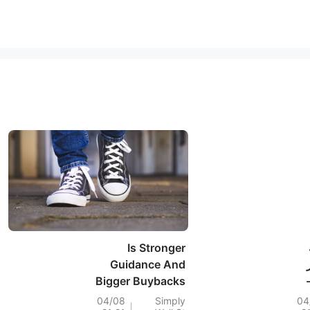
Is Stronger
Guidance And
Bigger Buybacks
Altering The
04/08
Simply
04