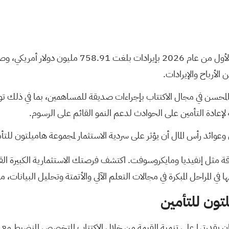
وعوائد رأس المال أن يؤثر على سردية الاستثمار لمجموعة هاميلتون للتأ
قة مثل إنفيديا ومايكروسوفت. اكتشف فرصتك الاستثمارية الكبيرة ال
 في المراحل المبكرة في مجالات التعلم الآلي والأتمتة وتحليل البيانات، م
ون للتأمين
 بقدرتها على تنمية القيمة من خلال الاكتتاب المتخصص المنضبط مع إد