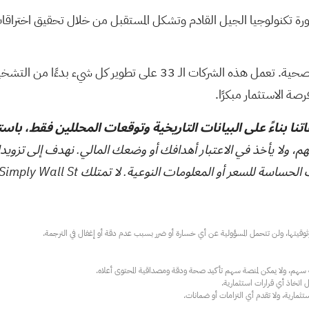
رة تكنولوجيا الجيل القادم وتشكل المستقبل من خلال تحقيق اختراقات 
لصحية.
تعمل هذه الشركات الـ 33 على تطوير كل شيء بدءًا من التشخيص المبكر وصولًا إلى اكتشاف الأدوية
تنا بناءً على البيانات التاريخية وتوقعات المحللين فقط، باس
هم، ولا يأخذ في الاعتبار أهدافك أو وضعك المالي. نهدف إلى تزويد
ت النوعية. لا تمتلك Simply Wall St أي أسهم في أي من الشركات المذكورة.
ارية، ولا تقدم أي التزامات أو ضمانات.