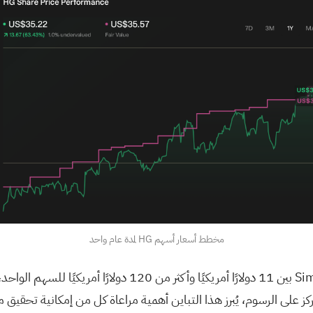
مخطط أسعار أسهم HG لمدة عام واحد
تتراوح خمسة تقديرات للقيمة العادلة من مجتمع Simply Wall St ب
 تركز على الرسوم، يُبرز هذا التباين أهمية مراعاة كل من إمكانية ت