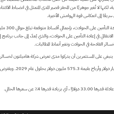
الخسائر المجمعة البالغة 89.8% هذه الفرضية، لكنها لا تُغير جوهريًا من المحفز قصير المدى الم
سريعًا إلى انعكاس قوة الهوامش الأخيرة.
من بين الإعل
 الانتقائي في إعادة التأمين على الحوادث، والذي يُعدّ، إلى جانب برنامج إ
الخسائر الفادحة في الحوادث وتغير أنماط المطالبات.
ينبغي على المستثمرين أن يدركوا مدى تعرض شركة هاميلتون لخسائر الإصا
33.00 دولارًا
، أي بزيادة قدرها 4٪ عن سعرها الحالي.