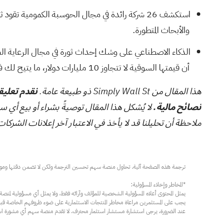
استكشف
26 شركة رائدة في مجال الحوسبة الكمومية
تقود ثو
والأبحاث المتطورة.
الذكاء الاصطناعي على وشك إحداث ثورة في مجال الرعاية ا
أن قيمتها السوقية لا تتجاوز 10 مليارات دولار، ما يتيح لك فرصة الاستثمار مبكرًا.
هذا المقال من Simply Wall St ذو طبيعة عامة.
نقدم تعليقا
نصائح مالية.
لا يُشكل هذا المقال توصيةً بشراء أو بيع أي س
ملاحظة أن تحليلنا قد لا يأخذ في الاعتبار آخر إعلانات الشركات الحساسة للسعر أو المعلوما
عند الضرورة، يرجى استشارة مستشار استثمار محترف. لا تقدم منصة سهم أي مشورة استثم