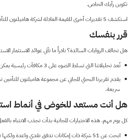
تكوين رأيك الخاص.
استكشف 5 تقديرات أخرى للقيمة العادلة لشركة هاميلتون للتأمين
قرر بنفسك
هل تخالف الروايات السائدة؟ نادراً ما تأتي عوائد الاستثمار الاس
تُعد تحليلاتنا التي تسلط الضوء على
3 مكافآت رئيسية
يمكن أ
يقدم
تقريرنا البحثي المجاني عن مجموعة هاميلتون للتأمين
تح
سريعة.
هل أنت مستعد للخوض في أنماط استث
كل يوم مهم. هذه الاختيارات المجانية بدأت تجذب الانتباه بالفع
ابحث عن
51 شركة ذات إمكانات تدفق نقدي واعدة ولكنها تتداول بأقل من قيمتها العادلة