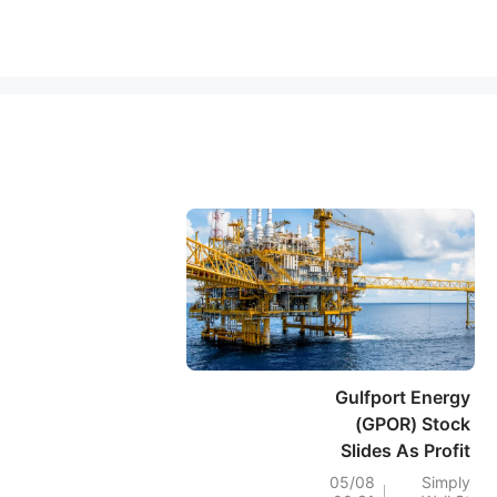
Gulfport Energy
(GPOR) Stock
Slides As Profit
Reset Meets Softer
05/08
Simply