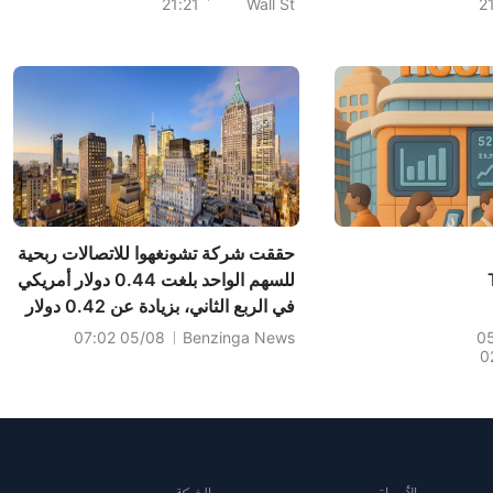
21:21
Wall St
2
Investment Case
For Crocs (CROX)?
حققت شركة تشونغهوا للاتصالات ربحية
للسهم الواحد بلغت 0.44 دولار أمريكي
في الربع الثاني، بزيادة عن 0.42 دولار
Exp
أمريكي في الفترة نفسها من العام
05/08 07:02
Benzinga News
0
0
الماضي، وبلغت مبيعاتها 1.941 مليار
دولار أمريكي، بزيادة عن 1.841 مليار
دولار أمريكي في الفترة نفسها من
الع...