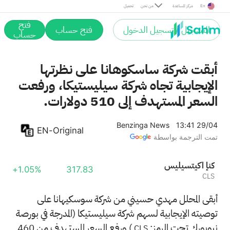
En
مركز المساعدة
من نحن
تحميل
فتح
التسجيل / تسجيل الدخول
فتح حساب
حساب
أبقت شركة ساسكوهانا على نظرتها
الإيجابية تجاه شركة سيليستيكا، ورفعت
السعر المستهدف إلى 510 دولارات.
Benzinga News
13:41 29/04
EN-Original
تمت الترجمة بواسطة
سيليستيكا إنك
+1.05%
317.83
CLS
أبقى المحلل مهدي حسيني من شركة سوسكيهانا على
توصيته الإيجابية لسهم شركة سيليستيكا (المدرجة في بورصة
نيويورك تحت الرمز:
) ورفع السعر المستهدف من 460
CLS