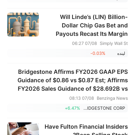
Will Linde’s (LIN) Billion-
Dollar Chip Gas Bet and
Payouts Recast Its Margin
Narrative?
07/08 06:27
Simply Wall St
لينده
-0.03%
Bridgestone Affirms FY2026 GAAP EPS
Guidance of $0.86 vs $0.87 Est; Affirms
FY2026 Sales Guidance of $28.692B vs
$28.570B Est
07/08 08:13
Benzinga News
+6.47%
BRIDGESTONE CORP
Have Fulton Financial Insiders