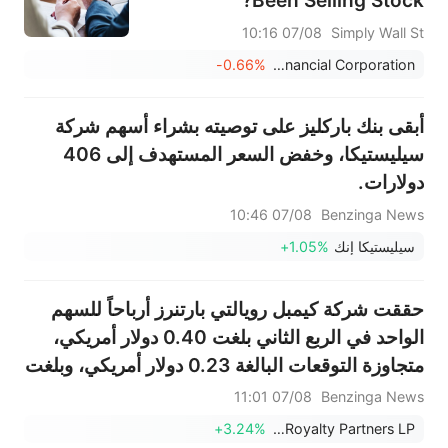
Been Selling Stock?
07/08 10:16
Simply Wall St
-0.66%
Fulton Financial Corporation
أبقى بنك باركليز على توصيته بشراء أسهم شركة
سيليستيكا، وخفض السعر المستهدف إلى 406
دولارات.
07/08 10:46
Benzinga News
سيليستيكا إنك
+1.05%
حققت شركة كيمبل رويالتي بارتنرز أرباحاً للسهم
الواحد في الربع الثاني بلغت 0.40 دولار أمريكي،
متجاوزة التوقعات البالغة 0.23 دولار أمريكي، وبلغت
المبيعات 112.477 مليون دولار أمريكي، متجاوزة
07/08 11:01
Benzinga News
التوقعات البالغة 95.105 مليون دولار أمريكي.
+3.24%
Kimbell Royalty Partners LP