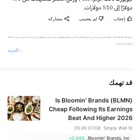
دولارًا إلى 510 دولارات.
إعجاب
لم يعجبنى
مشاركة
ترجمة هذه الصفحة آلية. تحاول منصة سهم تحسين الترجمة ولكن لا تضمن دقتها وموثوقيتها، ولن تتحمل المسؤولية عن أي خسارة أو ضرر بسبب عدم دقة 
المزيد
يمثل المحتوى أعلاه المسؤولية الشخصية للمؤلف وآرائه فقط، ولا يمثل أي مسؤولية لمنصة سهم، ولا يمكن لمنصة سهم تأكيد صحة ودقة ومصداقية المحتوى 
قد تهمك
عند الضرورة، يرجى استشارة مستشار استثمار محترف. لا تقدم منصة سهم أي مشورة استثمارية، ولا تقدم أي التزامات أو ضمانات.
Is Bloomin' Brands (BLMN)
Cheap Following Its Earnings
Beat And Higher 2026
Guidance?
07/08 05:45
Simply Wall St
+0.64%
Bloomin' Brands, Inc.