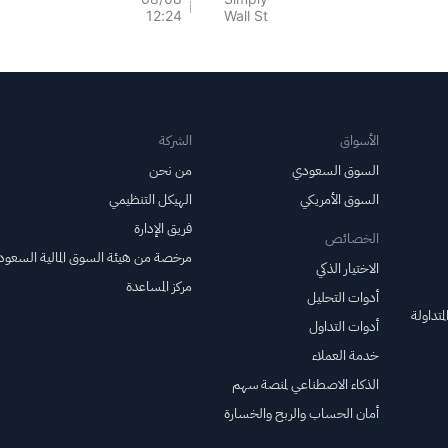
12:24
Wall St
Upgrade and ESOP
Shelf Filing
الأسواق
الشركة
السوق السعودي
من نحن
السوق الأمريكي
الهيكل التنظيمي
فريق الإدارة
الخصائص
مرخصة من هيئة السوق المالية السعود
الاختيار الذكي
مركز المساعدة
أدوات التحليل
متداولة
أدوات التداول
خدمة العملاء
الذكاء الاصطناعي لمنصة سهم
أمان الحساب والربح والخسارة