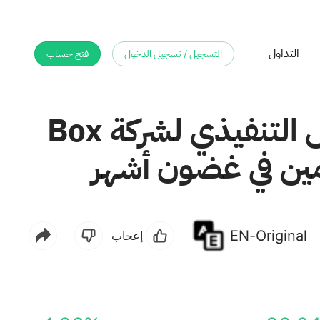
التسجيل / تسجيل الدخول
فتح حساب
"الأنظمة التي قمتم ببنائها... لم تعد مفيدة": الرئيس التنفيذي لشركة Box
مين في غضون أشهر
EN-Original
إعجاب