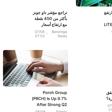
ارتفع
تراجع مؤشر داو جونز
بأكثر من 450 نقطة
اتصالات، بقيادة LITE
مع ارتفاع أسعار
 أسهم
النفط: مؤشر الخوف لا
07/08
Benzinga
07:53
News
T
يزال في منطقة
"الجشع"
بت
أسهم XOM وFCX من
حقق
Porch Group
رة؟
(PRCH) Is Up 9.7%
After Strong Q2
07
1
Profit, 2026
08/08
Simply