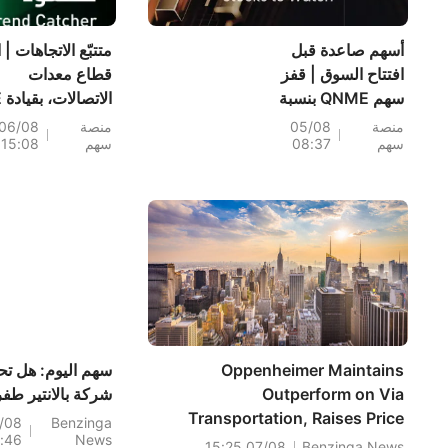
أسهم صاعدة قبل
متتبّع الاتجاهات | 
افتتاح السوق | قفز
قطاع معدات
سهم QNME بنسبة
ال
193.3%؛ إليكم 20
(+6%)؛ وسجلت
منصة
05/08
منصة
06/08
سهم
08:37
سهم
15:08
سهماً تشهد تحركات
PH (+7%) وPR
قبل افتتاح السوق (4
(+1.8%) أعلى
أغسطس)
مستوياتها على
الإطلاق؛ كما اقتر
مستويات رئيسية.
Oppenheimer Maintains
سهم اليوم: هل ت
Outperform on Via
شركة بالانتير طف
Transportation, Raises Price
/08
Benzinga
7:46
News
Target to $30
07/08 15:25
Benzinga News