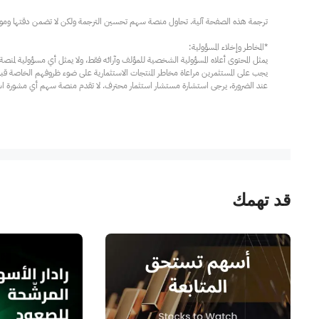
عند الضرورة، يرجى استشارة مستشار استثمار محترف. لا تقدم منصة سهم أي مشورة استثم
قد تهمك