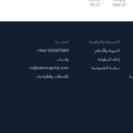
18:27
Wall St
تزايد الاهتمام بأرباح
الربع الثاني وعمليات
الاندماج والاستحواذ؟
التشريعية والتنظيمية
اتصل بنا
الشروط والأحكام
+966 920007889
إخلاء المسؤولية
واتساب
سياسة الخصوصية
cs@sahmcapital.com
ية
الملاحظات والاقتراحات