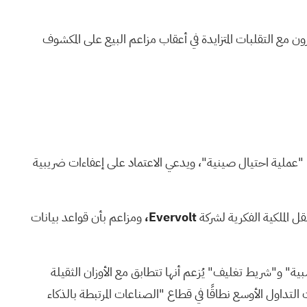
 مع التقلبات المتزايدة في أعقاب
مزاعم البيع على المكشوف
"عملية احتيال صينية"، ويدعي الاعتماد على إعفاءات ضريبية
Evervolt،
ومزاعم بأن قواعد بيانات
قات "منصات خشبية" و"شريط تغليف" يُزعم أنها تتطابق مع الأوزان الثقيلة
تداول الأوسع نطاقًا في قطاع "الصناعات المرتبطة بالذكاء