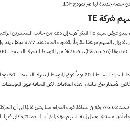
م شركة TE
مع ارتفاع السوق بشكل عام في التداولات ما قبل افتتاح السوق، يبدو عرض سهم TE الم
 عند انخفاض الأسعار حتى تتلاشى هذه العلاقات. لكن المسافة فوق المتوسطا
المؤشر الرئيسي لزخم السوق هنا: فعند 76.62، يقع في منطقة ذروة الشراء، مما يشي
اء أدنى مستوى وصل إليه السهم مؤخرًا في أبريل بعد فترة كان فيها الم