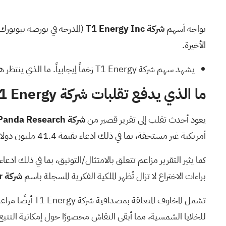
تواجه أسهم
شركة T1 Energy Inc
(المدرجة في بورصة نيويورك
الأخيرة.
يشهد سهم شركة T1 Energy زخماً إيجابياً.
ما الذي ينتظر 
ما الذي يدفع تقلبات شركة T1 Energy الأخيرة؟
يعود أحدث تقلب إلى تقرير قصير من
شركة Fuzzy Panda Research
أمريكية غير مستحقة، بما في ذلك ادعاء بقيمة 41.4 مليون دولار من الإعفاءات الضريبية غير المستحقة للربع الأول من عام 2026.
كما يثير التقرير مزاعم تتعلق بالامتثال/التوثيق، بما في ذلك ادعاء مرتبط بموعد نهائي
براءات الاختراع لا تزال تُظهر الملكية الفكرية المسجلة باسم
شركة Trina Solar
تشمل المخاوف 
للخلايا الشمسية، مما أبقى النقاش محصورًا حول إمكانية التتبع