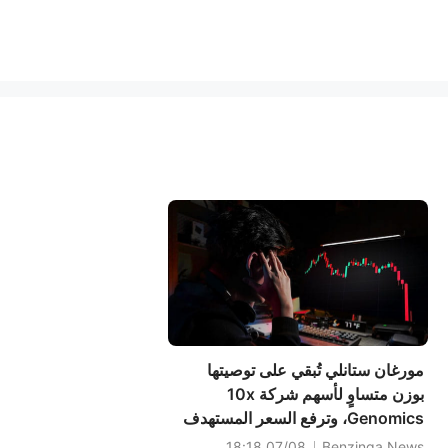
مورغان ستانلي تُبقي على توصيتها
بوزن متساوٍ لأسهم شركة 10x
Genomics، وترفع السعر المستهدف
إلى 40 دولارًا.
07/08 18:18
Benzinga News