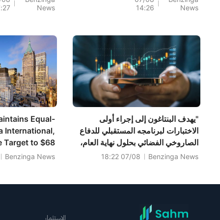
7:27
News
14:26
News
الاصطناعي
لصدمة سوق العم
سوق الأسهم اليوم
"يهدف البنتاغون إلى إجراء أولى
intains Equal-
الاختبارات لبرنامجه المستقبلي للدفاع
International,
الصاروخي الفضائي بحلول نهاية العام،
e Target to $68
مع تحديد موعد لعرض تجريبي لهذه
Benzinga News
07/08 18:22
Benzinga News
التقنية غير المجربة في عام 2027" -
بلومبيرغ نيوز
الاستثمار