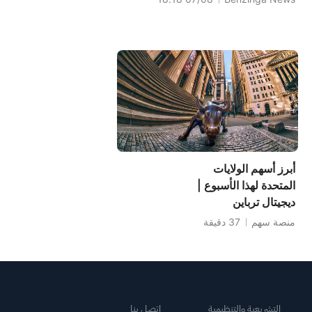
أبرز أسهم الولايات
المتحدة لهذا الأسبوع |
ديجيتال ترباين
(APPS): ارتفاع
منصة سهم
37 دقيقة
أسبوعي بنسبة 77.9%
التشريعية والتنظيمية
اتصل بنا