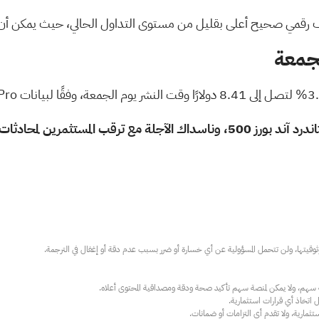
لبيانات Benzinga Pro
سوق الأسهم اليوم: ارتفاع مؤشرات داو جونز، وستاندرد آند بورز 500، وناسداك ا
ارية، ولا تقدم أي التزامات أو ضمانات.