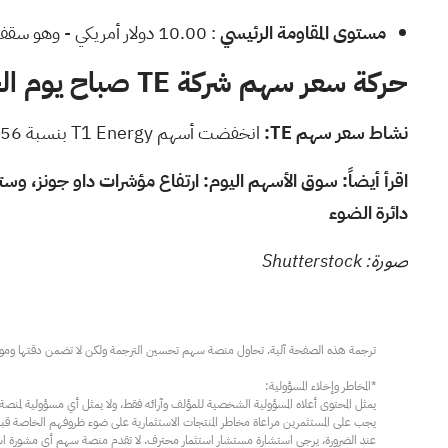
مستوى المقاومة الرئيسي
: 10.00 دولار أمريكي - وهو سقف رقمي صحيح أعلى بقليل من مستوى التداول الحالي، حيث يمكن أن تتوقف الارتدادات.
حركة سعر سهم شركة TE صباح يوم الجمعة
نشاط سعر سهم TE:
انخفضت أسهم T1 Energy بنسبة 3.56% لتصل إلى 8.41 دولارًا وقت النشر يوم الجمعة، وفقًا
اقرأ أيضاً:
دائرة الضوء
صورة: Shutterstock
عند الضرورة، يرجى استشارة مستشار استثمار محترف. لا تقدم منصة سهم أي مشورة استثم