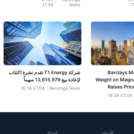
17:59
News
1
ل:
الكبرى القادمة لشركة
PitchBook
Barclays Ma
شركة T1 Energy تقدم نشرة اكتتاب
Weight on Magna 
لإعادة بيع 13,615,979 سهماً
Raises Pric
07/08 20:18
Benzinga News
07/08 18:38
الأسواق
الشركة