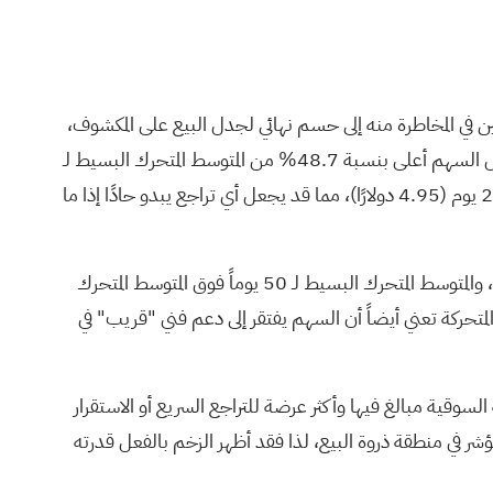
بكر أقرب إلى دعم من جانب المستثمرين الراغبين في المخاطرة منه إلى حسم نهائي لجدل البيع على المكشوف،
لذا فإن الرسم البياني أهم من العناوين الرئيسية في الوقت الحالي. لا يزال السهم مرتفعًا مقارنةً بالاتجاه العام: عند 8.77 دولارًا، يتداول السهم أعلى بنسبة 48.7% من المتوسط المتحرك البسيط لـ
20 يومًا (5.88 دولارًا)، و51.7% من المتوسط المتحرك البسيط لـ 50 يومًا (5.76 دولارًا)، و76.6% من المتوسط المتحرك البسيط لـ 200 يوم (4.95 دولارًا)، مما قد يجعل أي تراجع يبدو حادًا إذا ما
يظل الاتجاه الصعودي قائماً على المدى الطويل، حيث يقع المتوسط المتحرك البسيط لـ 20 يوماً فوق المتوسط المتحرك البسيط لـ 50 يوماً، والمتوسط المتحرك البسيط لـ 50 يوماً فوق المتوسط المتحرك
ت المتحركة تعني أيضاً أن السهم يفتقر إلى دعم فني "قريب" في
ر غالبًا إلى أن الحركة السوقية مبالغ فيها وأكثر عرضة للتراجع السريع أو الاستقرار
ؤشر في منطقة ذروة البيع، لذا فقد أظهر الزخم بالفعل قدرته