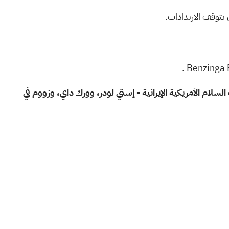
.
لآجلة مع ترقب المستثمرين لمحادثات السلام الأمريكية الإيرانية - إستي لودر، وورك داي، وزووم في