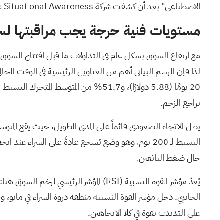
الاصطناعي" بعد أن كشفت شركة Situational Awareness عن حصة جديدة لها عبر نموذج 13F.
مستويات فنية حرجة يجب مراقبتها لسه
تراجع الزخم.
البسيط لـ 200 يوم، وهو وضع يُشجع عادةً على الشراء
حال ضغط البائعين.
يُعدّ مؤشر القوة النسبية
(RSI)
الجانبي. دخل مؤشر القوة النسبية منطقة ذروة الشراء في مايو، وج
على التذبذب بقوة في كلا الاتجاهين.