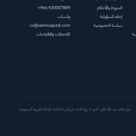
الشروط والأحكام
+966 920007889
إخلاء المسؤولية
واتساب
سياسة الخصوصية
cs@sahmcapital.com
ية
الملاحظات والاقتراحات
أدوات د
مركز الملك عبد الله المالي، الدور 5 برج 3.05، الرياض 13519، المملكة العربية السعودية