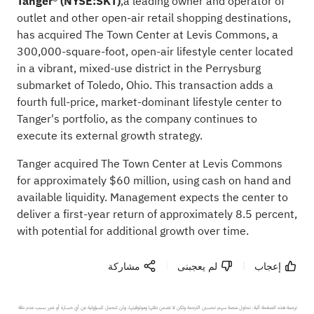
Tanger® (NYSE:
SKT
)
,a leading owner and operator of
outlet and other open-air retail shopping destinations,
has acquired The Town Center at Levis Commons, a
300,000-square-foot, open-air lifestyle center located
in a vibrant, mixed-use district in the Perrysburg
submarket of Toledo, Ohio. This transaction adds a
fourth full-price, market-dominant lifestyle center to
Tanger's portfolio, as the company continues to
execute its external growth strategy.
Tanger acquired The Town Center at Levis Commons
for approximately $60 million, using cash on hand and
available liquidity. Management expects the center to
deliver a first-year return of approximately 8.5 percent,
with potential for additional growth over time.
إعجاب
لم يعجبنى
مشاركة
ترجمة هذه الصفحة آلية. تحاول منصة سهم تحسين الترجمة ولكن لا تضمن دقتها وموثوقيتها، ولن تتحمل المسؤولية عن أي خسارة أو ضرر بسبب عدم دقة 