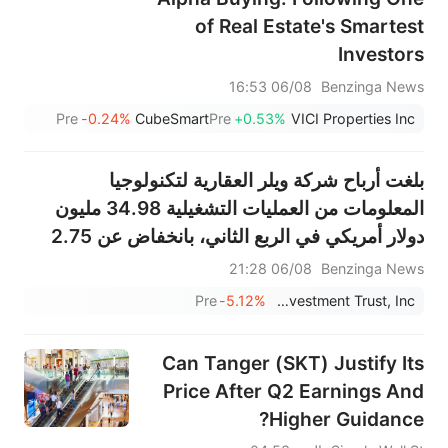
of Real Estate's Smartest
Investors
06/08 16:53
Benzinga News
Pre
-0.24%
CubeSmart
Pre
+0.53%
VICI Properties Inc
بلغت أرباح شركة ويلر العقارية لتكنولوجيا
المعلومات من العمليات التشغيلية 34.98 مليون
دولار أمريكي في الربع الثاني، بانخفاض عن 2.75
ألف دولار أمريكي في الفترة نفسها من العام
06/08 21:28
Benzinga News
الماضي، بينما بلغت المبيعات 22.476 مليون دولار
Pre
-5.12%
Wheeler Real Estate Investment Trust, Inc.
أمريكي، بانخفاض عن 26.101 م...
Can Tanger (SKT) Justify Its
Price After Q2 Earnings And
Higher Guidance?