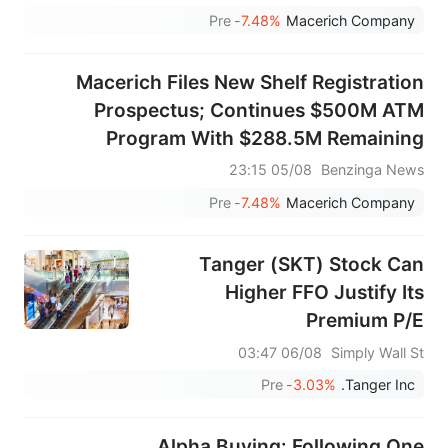
Pre
-7.48%
Macerich Company
Macerich Files New Shelf Registration
Prospectus; Continues $500M ATM
Program With $288.5M Remaining
Available For Sale
05/08 23:15
Benzinga News
Pre
-7.48%
Macerich Company
Tanger (SKT) Stock Can
Higher FFO Justify Its
Premium P/E
06/08 03:47
Simply Wall St
Pre
-3.03%
Tanger Inc.
Alpha Buying: Following One