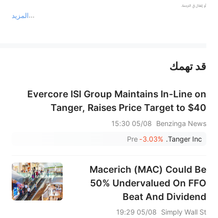
المزيد
يمثل المحتوى أعلاه المسؤولية الشخصية للمؤلف وآرائه فقط، ولا يمثل أي مسؤولية لمنصة سهم، ولا يمكن لمنصة سهم تأكيد صحة ودقة ومصداقية المحتوى 
قد تهمك
عند الضرورة، يرجى استشارة مستشار استثمار محترف. لا تقدم منصة سهم أي مشورة استثمارية، ولا تقدم أي التزامات أو ضمانات.
Evercore ISI Group Maintains In-Line on
Tanger, Raises Price Target to $40
05/08 15:30
Benzinga News
Pre
-3.03%
Tanger Inc.
Macerich (MAC) Could Be
50% Undervalued On FFO
Beat And Dividend
Reaffirmation
05/08 19:29
Simply Wall St