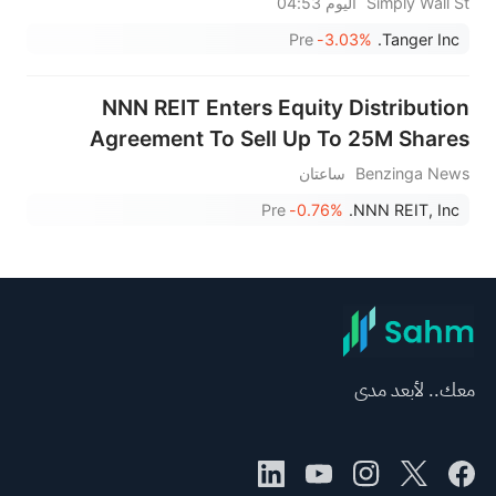
Simply Wall St
اليوم 04:53
Pre
-3.03%
Tanger Inc.
NNN REIT Enters Equity Distribution
Agreement To Sell Up To 25M Shares
Benzinga News
ساعتان
Pre
-0.76%
NNN REIT, Inc.
معك.. لأبعد مدى