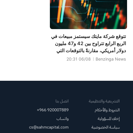
الإغلاق؛ وإيران تقول
إن مضيق هرمز لن
يُفتح فورًا
تتوقع شركة مايتك سيستمز مبيعات في
الربع الرابع تتراوح بين 42 و47 مليون
دولار أمريكي، مقارنةً بالتوقعات التي
بلغت 44.584 مليون دولار أمريكي.
06/08 20:31
Benzinga News
التشريعية والتنظيمية
اتصل بنا
الشروط والأحكام
+966 920007889
إخلاء المسؤولية
واتساب
سياسة الخصوصية
cs@sahmcapital.com