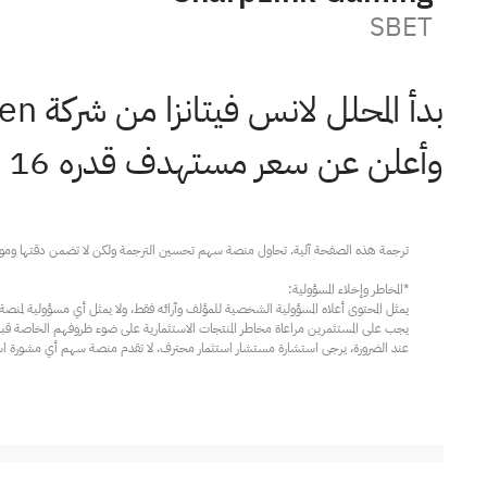
SBET
بدأ المحلل لانس فيتانزا من شركة TD Cowen تغطيته لشركة Sharplink (NASDAQ:
وأعلن عن سعر مستهدف قدره 16 دولارًا.
عند الضرورة، يرجى استشارة مستشار استثمار محترف. لا تقدم منصة سهم أي مشورة استثم