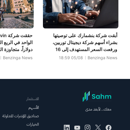
(CRWV) بتصنيف
"زيادة الوزن" وهدف
151 دولارًا
أبقت شركة بنشمارك على توصيتها
بشراء أسهم شركة ديجيتال توربين،
ورفعت السعر المستهدف إلى 16
دولارًا.
Benzinga News
05/08 18:59
Benzinga News
مليار دولار، متجاو
1.935 مليار دولار.
الاستثمار
الأسهم
معك.. لأبعد مدى
صناديق المؤشرات المتداولة
الخيارات