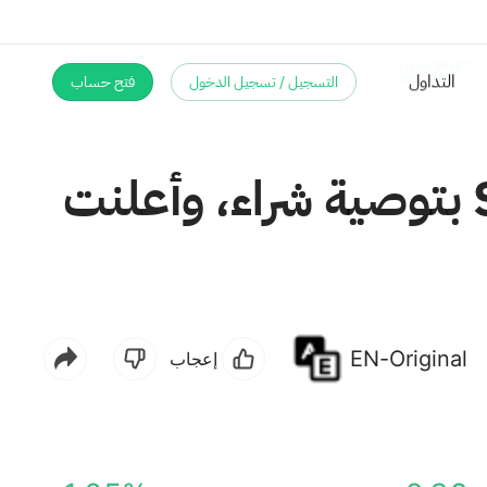
التسجيل / تسجيل الدخول
فتح حساب
بدأت شركة TD Cowen تغطيتها لشركة Sharplink بتوصية شراء، وأعلنت
EN-Original
إعجاب