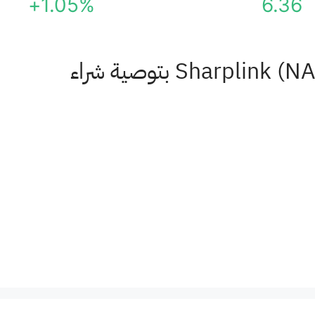
+1.05%
6.36
) بتوصية شراء