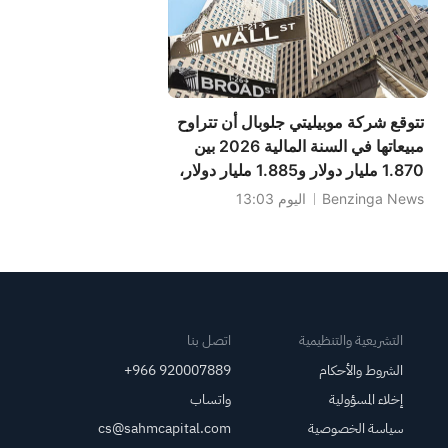
تتوقع شركة موبيليتي جلوبال أن تتراوح
مبيعاتها في السنة المالية 2026 بين
1.870 مليار دولار و1.885 مليار دولار،
مقارنةً بالتوقعات السابقة البالغة
Benzinga News
اليوم 13:03
1.897 مليار دولار.
التشريعية والتنظيمية
اتصل بنا
الشروط والأحكام
+966 920007889
إخلاء المسؤولية
واتساب
سياسة الخصوصية
cs@sahmcapital.com