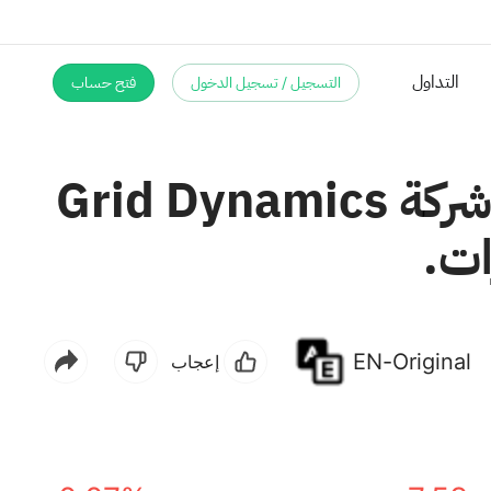
التسجيل / تسجيل الدخول
فتح حساب
التداول
أبقت شركة TD Cowen على توصيتها بشراء أسهم شركة Grid Dynamics
EN-Original
إعجاب