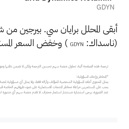
GDYN
أبقى المحلل برايان سي. بيرجين من
(ناسداك:
) وخفض السعر المستهدف من 11 دولارً
GDYN
عند الضرورة، يرجى استشارة مستشار استثمار محترف. لا تقدم منصة سهم أي مشورة استثم