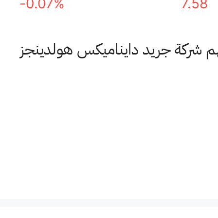
-0.07%
7.58
هم شركة جريد دايناميكس هولدينجز