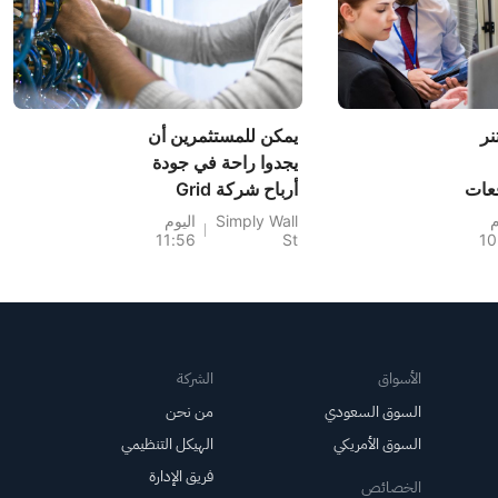
نر
يمكن للمستثمرين أن
يجدوا راحة في جودة
قعات
أرباح شركة Grid
كم ما
Dynamics
م
Simply Wall
اليوم
11:56
St
10
حقًا
Holdings
(NASDAQ:GDYN).
الأسواق
الشركة
السوق السعودي
من نحن
السوق الأمريكي
الهيكل التنظيمي
فريق الإدارة
الخصائص