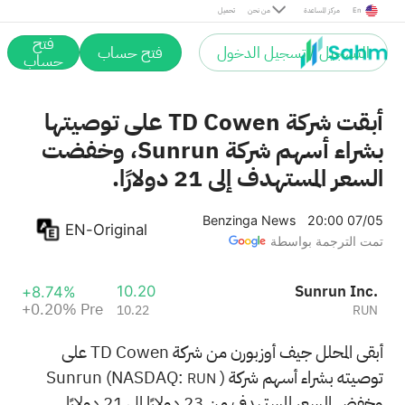
Pre
En
مركز المساعدة
من نحن
تحميل
فتح
التسجيل / تسجيل الدخول
فتح حساب
حساب
أبقت شركة TD Cowen على توصيتها
بشراء أسهم شركة Sunrun، وخفضت
السعر المستهدف إلى 21 دولارًا.
Benzinga News
20:00 07/05
EN-Original
تمت الترجمة بواسطة
Sunrun Inc.
10.20
+8.74%
+0.20%
Pre
10.22
RUN
أبقى المحلل جيف أوزبورن من شركة TD Cowen على
توصيته بشراء أسهم شركة Sunrun (NASDAQ:
)
RUN
وخفض السعر المستهدف من 23 دولارًا إلى 21 دولارًا.