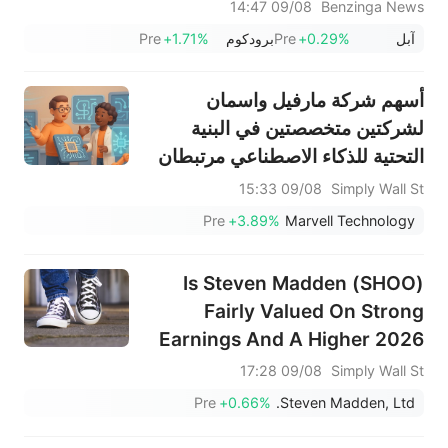
التكنولوجية العالمية
09/08 14:47
Benzinga News
آبل
+0.29%
Pre
برودكوم
+1.71%
Pre
أسهم شركة مارفيل واسمان
لشركتين متخصصتين في البنية
التحتية للذكاء الاصطناعي مرتبطان
بصناعة الرقائق الإلكترونية في
09/08 15:33
Simply Wall St
أمريكا الشمالية
Pre
+3.89%
Marvell Technology
Is Steven Madden (SHOO)
Fairly Valued On Strong
Earnings And A Higher 2026
Outlook?
09/08 17:28
Simply Wall St
Pre
+0.66%
Steven Madden, Ltd.