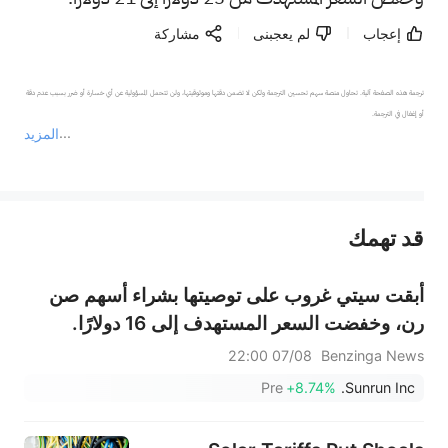
إعجاب
لم يعجبنى
مشاركة
ترجمة هذه الصفحة آلية. تحاول منصة سهم تحسين الترجمة ولكن لا تضمن دقتها وموثوقيتها، ولن تتحمل المسؤولية عن أي خسارة أو ضرر بسبب عدم دقة 
المزيد
يمثل المحتوى أعلاه المسؤولية الشخصية للمؤلف وآرائه فقط، ولا يمثل أي مسؤولية لمنصة سهم، ولا يمكن لمنصة سهم تأكيد صحة ودقة ومصداقية المحتوى 
قد تهمك
عند الضرورة، يرجى استشارة مستشار استثمار محترف. لا تقدم منصة سهم أي مشورة استثمارية، ولا تقدم أي التزامات أو ضمانات.
أبقت سيتي غروب على توصيتها بشراء أسهم صن
رن، وخفضت السعر المستهدف إلى 16 دولارًا.
07/08 22:00
Benzinga News
Pre
+8.74%
Sunrun Inc.