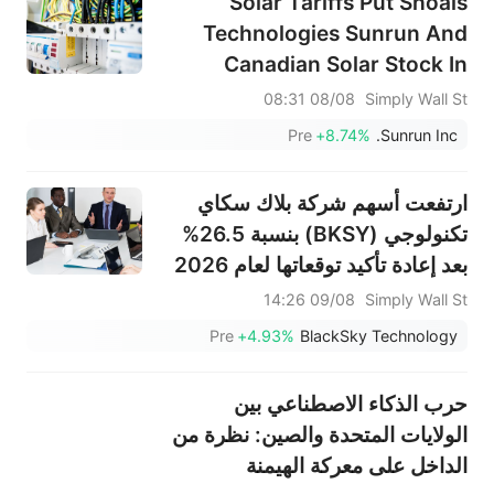
Solar Tariffs Put Shoals
Technologies Sunrun And
Canadian Solar Stock In
Focus
08/08 08:31
Simply Wall St
Pre
+8.74%
Sunrun Inc.
ارتفعت أسهم شركة بلاك سكاي
تكنولوجي (BKSY) بنسبة 26.5%
بعد إعادة تأكيد توقعاتها لعام 2026
مدعومةً بزخم صور الجيل الثالث.
09/08 14:26
Simply Wall St
Pre
+4.93%
BlackSky Technology
حرب الذكاء الاصطناعي بين
الولايات المتحدة والصين: نظرة من
الداخل على معركة الهيمنة