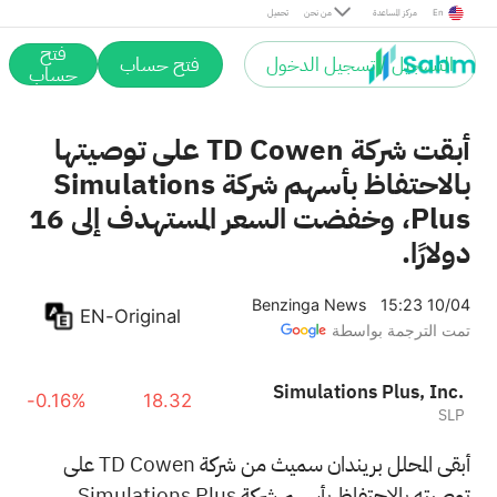
En
مركز المساعدة
من نحن
تحميل
فتح
التسجيل / تسجيل الدخول
فتح حساب
حساب
أبقت شركة TD Cowen على توصيتها
بالاحتفاظ بأسهم شركة Simulations
Plus، وخفضت السعر المستهدف إلى 16
دولارًا.
Benzinga News
15:23 10/04
EN-Original
تمت الترجمة بواسطة
Simulations Plus, Inc.
-0.16%
18.32
SLP
أبقى المحلل بريندان سميث من شركة TD Cowen على
توصيته بالاحتفاظ بأسهم شركة Simulations Plus