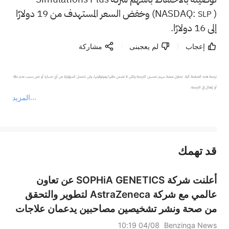
(NASDAQ:
) وخفض السعر المستهدف من 19 دولارًا
SLP
إلى 16 دولارًا.
إعجاب
لم يعجبنى
مشاركة
ترجمة هذه الصفحة آلية. تحاول منصة سهم تحسين الترجمة ولكن لا تضمن دقتها وموثوقيتها، ولن تتحمل المسؤولية عن أي خسارة أو ضرر بسبب عدم دقة 
المزيد
يمثل المحتوى أعلاه المسؤولية الشخصية للمؤلف وآرائه فقط، ولا يمثل أي مسؤولية لمنصة سهم، ولا يمكن لمنصة سهم تأكيد صحة ودقة ومصداقية المحتوى 
قد تهمك
عند الضرورة، يرجى استشارة مستشار استثمار محترف. لا تقدم منصة سهم أي مشورة استثمارية، ولا تقدم أي التزامات أو ضمانات.
أعلنت شركة SOPHiA GENETICS عن تعاون
عالمي مع شركة AstraZeneca لتطوير والتحقق
من صحة ونشر تشخيصين مصاحبين يدعمان علاجات
الأورام الدقيقة
04/08 10:19
Benzinga News