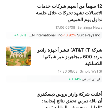
12 سهماً من أسهم شركات خدمات
الاتصالات تشهد تحركات خلال جلسة
تداول يوم الخميس
06/08 17:06
Benzinga News
+4.37%
ATN International, Inc.
-10.92%
SurgePays Inc
شركة AT&T (T) تنشر أجهزة راديو
بتردد 600 ميجاهرتز عبر شبكتها
اللاسلكية
06/08 17:36
Simply Wall St
اي تي اند تي
+0.34%
أعلنت شركة وارنر بروس ديسكفري
أن باقة ديزني تحقق نتائج إيجابية:
"الدليل موجود في البيانات" مع