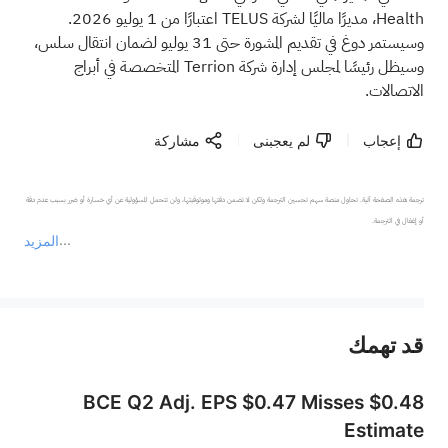
Health، مديرًا ماليًا لشركة TELUS اعتبارًا من 1 يوليو 2026.
وسيستمر دوغ في تقديم المشورة حتى 31 يوليو لضمان انتقال سلس،
وسيظل رئيسًا لمجلس إدارة شركة Terrion المتخصصة في أبراج
الاتصالات.
إعجاب
لم يعجبنى
مشاركة
ترجمة هذه الصفحة آلية. تحاول منصة سهم تحسين الترجمة ولكن لا تضمن دقتها وموثوقيتها، ولن تتحمل المسؤولية عن أي خسارة أو ضرر بسبب عدم دقة 
المزيد
يمثل المحتوى أعلاه المسؤولية الشخصية للمؤلف وآرائه فقط، ولا يمثل أي مسؤولية لمنصة سهم، ولا يمكن لمنصة سهم تأكيد صحة ودقة ومصداقية المحتوى 
قد تهمك
عند الضرورة، يرجى استشارة مستشار استثمار محترف. لا تقدم منصة سهم أي مشورة استثمارية، ولا تقدم أي التزامات أو ضمانات.
BCE Q2 Adj. EPS $0.47 Misses $0.48
Estimate