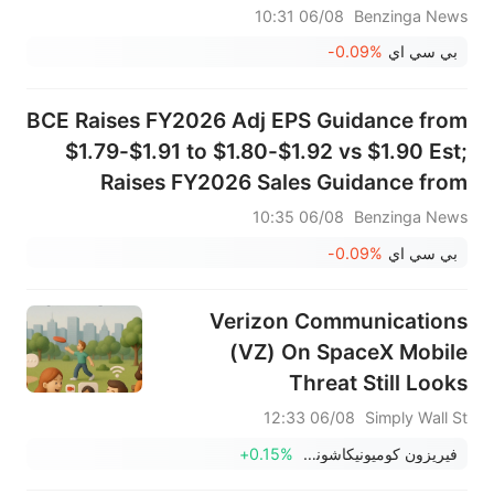
06/08 10:31
Benzinga News
بي سي اي
-0.09%
BCE Raises FY2026 Adj EPS Guidance from
$1.79-$1.91 to $1.80-$1.92 vs $1.90 Est;
Raises FY2026 Sales Guidance from
$17.725B-$18.426B to $17.851B-$18.558B
06/08 10:35
Benzinga News
vs $18.210B Est
بي سي اي
-0.09%
Verizon Communications
(VZ) On SpaceX Mobile
Threat Still Looks
Undervalued
06/08 12:33
Simply Wall St
فيريزون كوميونيكاشونس
+0.15%