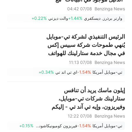
انخفاض معدل إلغاء الاشتراكات
07/08 04:42
Benzinga News
وتحسن نمو عدد المشتركين.
وارنر برذرز. ديسكفري
+1.44%
والت ديزني
+0.22%
الرئيس التنفيذي لشركة تي-موبايل
يُنهي طموحات شركة سبيس إكس
في مجال خدمة ستارلينك للهواتف
المحمولة، بينما تضخ شركة ماسك
07/08 11:13
Benzinga News
مليارات الدولارات في شراء الطيف
تي-موبايل أمريكا
-1.54%
اي تي اند تي
+0.34%
الترددي: "ما الذي يميزهم؟"
إيلون ماسك يريد أن تنافس
ستارلينك شركات تي-موبايل،
وفيريزون، وإيه تي آند تي - إليكم
السبب في أن هذا أسهل قولاً من
07/08 12:22
Benzinga News
فعلاً.
تي-موبايل أمريكا
-1.54%
فيريزون كوميونيكاشونس
+0.15%