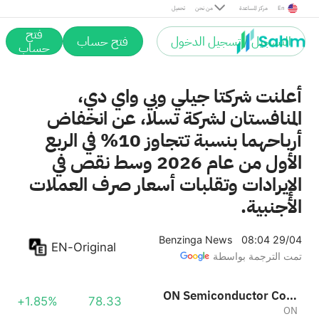
بي واي دي
-2.84%
11.48
En
مركز المساعدة
من نحن
تحميل
BYDDF
فتح
التسجيل / تسجيل الدخول
فتح حساب
GEELY AUTOMOBILE HOLDINGS LIMITED SPON ADS EACH REP 20 ORD
حساب
-3.32%
47.29
GELHY
أعلنت شركتا جيلي وبي واي دي،
المنافستان لشركة تسلا، عن انخفاض
أرباحهما بنسبة تتجاوز 10% في الربع
الأول من عام 2026 وسط نقص في
الإيرادات وتقلبات أسعار صرف العملات
الأجنبية.
Benzinga News
08:04 29/04
EN-Original
تمت الترجمة بواسطة
ON Semiconductor Corporation
+1.85%
78.33
ON