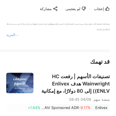
إعجاب
لم يعجبنى
مشاركة
ترجمة هذه الصفحة آلية. تحاول منصة سهم تحسين الترجمة ولكن لا تضمن دقتها وموثوقيتها، ولن تتحمل المسؤولية عن أي خسارة أو ضرر بسبب عدم دقة 
المزيد
يمثل المحتوى أعلاه المسؤولية الشخصية للمؤلف وآرائه فقط، ولا يمثل أي مسؤولية لمنصة سهم، ولا يمكن لمنصة سهم تأكيد صحة ودقة ومصداقية المحتوى 
قد تهمك
عند الضرورة، يرجى استشارة مستشار استثمار محترف. لا تقدم منصة سهم أي مشورة استثمارية، ولا تقدم أي التزامات أو ضمانات.
تصنيفات الأسهم | رفعت HC
Wainwright هدف Enlivex
(ENLV) إلى 80 دولارًا، مع إمكانية
ارتفاع بنسبة 3586.64%؛ وبدأت
منصة سهم
04/08 08:45
Piper Sandler تغطية
+1.64%
Pharming Group NV Sponsored ADR
-9.17%
Enlivex
CoreWeave (CRWV) بتصنيف