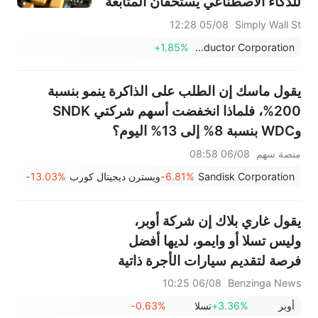
للذكاء الاصطناعي يستحقان المتابعة
05/08 12:28
Simply Wall St
+1.85%
ON Semiconductor Corporation
يقول ماسك إن الطلب على الذاكرة ينمو بنسبة
200%، فلماذا انخفضت أسهم شركتي SNDK
وWDC بنسبة 8% إلى 13% اليوم؟
منصة سهم
06/08 08:58
Sandisk Corporation
-6.81%
ويسترن ديجيتال كورب
-13.03%
يقول غاري بلاك إن شركة أوبر،
وليس تسلا أو وايمو، لديها أفضل
فرصة لتقديم سيارات الأجرة ذاتية
القيادة للجماهير.
06/08 10:25
Benzinga News
أوبر
+3.36%
تسلا
-0.63%