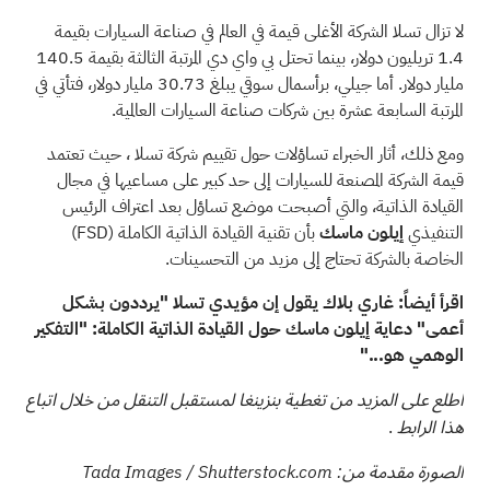
لا تزال تسلا الشركة الأغلى قيمة في العالم في صناعة السيارات بقيمة
1.4 تريليون دولار، بينما تحتل بي واي دي المرتبة الثالثة بقيمة 140.5
مليار دولار. أما جيلي، برأسمال سوقي يبلغ 30.73 مليار دولار، فتأتي في
المرتبة السابعة عشرة بين شركات صناعة السيارات العالمية.
ومع ذلك، أثار الخبراء تساؤلات
حول تقييم شركة تسلا
، حيث تعتمد
قيمة الشركة المصنعة للسيارات إلى حد كبير على مساعيها في مجال
القيادة الذاتية، والتي أصبحت موضع تساؤل بعد اعتراف الرئيس
التنفيذي
إيلون ماسك
بأن تقنية القيادة الذاتية الكاملة
(FSD)
الخاصة بالشركة تحتاج إلى مزيد من التحسينات.
اقرأ أيضاً:
غاري بلاك يقول إن مؤيدي تسلا "يرددون بشكل
أعمى" دعاية إيلون ماسك حول القيادة الذاتية الكاملة: "التفكير
الوهمي هو..."
اطلع على المزيد من تغطية بنزينغا لمستقبل التنقل من خلال
اتباع
.
هذا الرابط
الصورة مقدمة من: Tada Images / Shutterstock.com