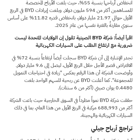
انخفاض أرباحها بنسبة 55%، حيث بلغت الأرباح المُخصصة
للمساهمين أكثر من 594 مليون دولار. وبلغت إيرادات BYD في الربع
الأول حوالي 21.97 مليار دولار، بانخفاض قدره 11.82% على أساس
سنوي مقارنةً بالفترة نفسها من عام 2025.
اقرأ أيضاً:
شركة BYD الصينية تقول إن الولايات المتحدة ليست
ضرورية مع ارتفاع الطلب على السيارات الكهربائية
تجدر الإشارة إلى أن شركة BYD سجلت أيضاً ارتفاعاً بنسبة 72% في
الاقتراض قصير الأجل خلال الربع الأول، ليصل إلى 9.6 مليار دولار.
وأوضحت الشركة أن هذا الرقم يعكس "زيادة في احتياجات التمويل
للمجموعة". كما أعلنت BYD عن ربحية للسهم الواحد بلغت
0.4480 يوان صيني (أكثر من 6 سنتات).
حققت شركة BYD نمواً مطرداً في السوق الخارجية حيث
باعت الشركة
أكثر من 688,993 مركبة
في الربع الأول من هذا العام، بما في ذلك
السيارات الكهربائية والهجينة.
تراجع أرباح جيلي