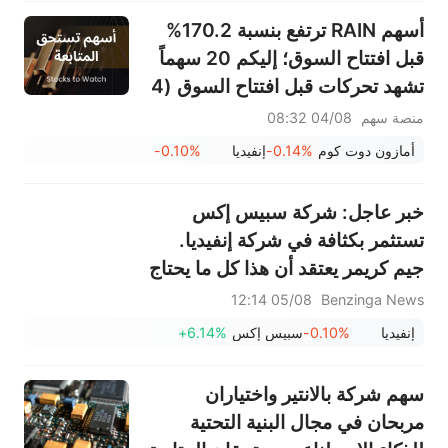
"زيادة الوزن" وهدف 151 دولارًا
أسهم RAIN ترتفع بنسبة 170.2%
قبل افتتاح السوق؛ إليكم 20 سهماً
تشهد تحركات قبل افتتاح السوق (4
أغسطس)
منصة سهم
04/08 08:32
أمازون دوت كوم
-0.14%
إنفيديا
-0.10%
خبر عاجل: شركة سبيس إكس
تستثمر بكثافة في شركة إنفيديا.
جيم كريمر يعتقد أن هذا كل ما يحتاج
المستثمرون إلى معرفته.
05/08 12:14
Benzinga News
إنفيديا
-0.10%
سبيس إكس
+6.14%
سهم شركة بالانتير واختياران
مربحان في مجال البنية التحتية