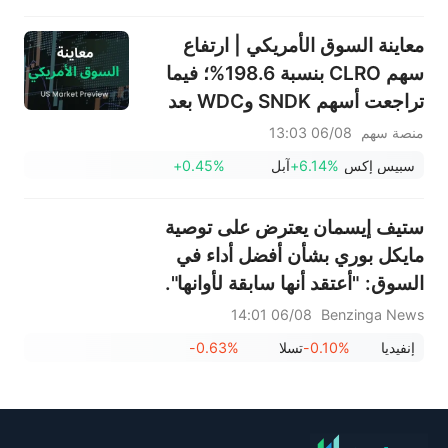
معاينة السوق الأمريكي | ارتفاع
سهم CLRO بنسبة 198.6%؛ فيما
تراجعت أسهم SNDK وWDC بعد
إعلان النتائج، بالتزامن مع تأكيد
منصة سهم
06/08 13:03
ماسك قوة الطلب على وحدات
سبيس إكس
+6.14%
آبل
+0.45%
التخزين؛ بينما ارتفع سهم SPCX في
تداولات ما قبل الافتتاح، مع بدء أول
ستيف إيسمان يعترض على توصية
عملية فك حظر لأسهمه اليوم
مايكل بوري بشأن أفضل أداء في
السوق: "أعتقد أنها سابقة لأوانها".
06/08 14:01
Benzinga News
إنفيديا
-0.10%
تسلا
-0.63%