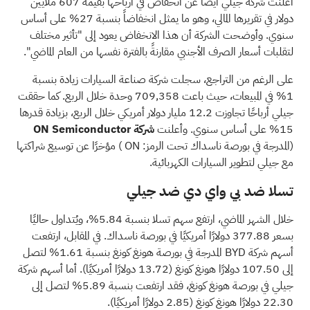
أعلنت شركة جيلي أيضاً عن انخفاض في أرباحها بقيمة 607 ملايين
دولار في تقريرها المالي، وهو ما يمثل انخفاضاً بنسبة 27% على أساس
سنوي. وأوضحت الشركة أن هذا الانخفاض يعود إلى "تأثير مختلف
لتقلبات أسعار الصرف الأجنبي مقارنةً بالفترة نفسها من العام الماضي".
على الرغم من التراجع، سجلت شركة صناعة السيارات زيادة بنسبة
1% في المبيعات، حيث باعت 709,358 وحدة خلال الربع. كما حققت
جيلي أرباحًا تجاوزت 12.2 مليار دولار أمريكي خلال الربع، بزيادة قدرها
15% على أساس سنوي. وأعلنت
شركة ON Semiconductor
(المدرجة في بورصة ناسداك تحت الرمز:
ON
) مؤخرًا عن
توسيع شراكتها
مع جيلي لتطوير السيارات الكهربائية.
تسلا ضد بي واي دي ضد جيلي
خلال الشهر الماضي، ارتفع سهم تسلا بنسبة 5.84%، ويُتداول حاليًا
بسعر 377.88 دولارًا أمريكيًا في بورصة ناسداك. في المقابل، ارتفعت
أسهم شركة BYD المدرجة في بورصة هونغ كونغ بنسبة 1.61% لتصل
إلى 107.50 دولارًا هونغ كونغ (13.72 دولارًا أمريكيًا). أما أسهم شركة
جيلي في بورصة هونغ كونغ، فقد ارتفعت بنسبة 5.89% لتصل إلى
22.30 دولارًا هونغ كونغ (2.85 دولارًا أمريكيًا).