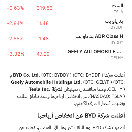
تسلا
-0.63%
319.53
TSLA
بي واي دي
-2.84%
11.48
BYDDF
بي واي دي ADR Class H
-2.55%
11.48
BYDDY
GEELY AUTOMOBILE HOLDINGS LIMITED SPON ADS EACH REP 20 ORD
-3.32%
47.29
GELHY
أعلنت شركتا
) و
BYDDF
(OTC:
)
BYDDY
(OTC:
BYD Co. Ltd.
Geely Automobile Holdings Ltd.
(OTC:
GELYF
)
(OTC:
)، وهما منافستان صينيتان
GELHY
لشركة Tesla Inc.
TSLA
(NASDAQ:
)، عن انخفاض أرباحهما وسط تباطؤ الطلب
وتقلبات أسعار الصرف الأجنبي.
أعلنت شركة BYD عن انخفاض أرباحها
أصدرت شركة BYD يوم الثلاثاء تقريرها المالي الفصلي، مُعلنةً عن