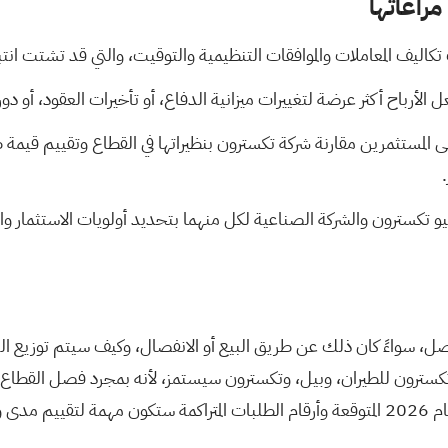
مراعاتها
كاليف المعاملات والموافقات التنظيمية والتوقيت، والتي قد تشتت انتباه
 الأرباح أكثر عرضة لتغييرات ميزانية الدفاع، أو تأخيرات العقود، أو د
تكسترون والشركة الصناعية لكل منهما بتحديد أولويات الاستثمار وال
واءً كان ذلك عن طريق البيع أو الانفصال، وكيف سيتم توزيع الديون 
كسترون للطيران، وبيل، وتكسترون سيستمز، لأنه بمجرد فصل القطاع ا
مُتخصص.