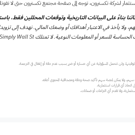
استثمار لشركة تكسترون، توجه إلى
صفحة مجتمع تكسترون
حتى لا تفوت
تنا بناءً على البيانات التاريخية وتوقعات المحللين فقط، باس
هم، ولا يأخذ في الاعتبار أهدافك أو وضعك المالي. نهدف إلى تزويد
ت النوعية. لا تمتلك Simply Wall St أي أسهم في أي من الشركات المذكورة.
ارية، ولا تقدم أي التزامات أو ضمانات.