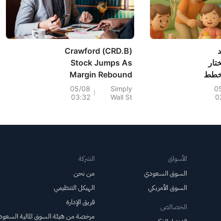
Crawford (CRD.B)
(JNJ) تختار
Stock Jumps As
 تخطط
Margin Rebound
قاعد
Lifts Profit Outlook
05/08
Simply
0
03:32
Wall St
0
الأسواق
الشركة
السوق السعودي
من نحن
السوق الأمريكي
الهيكل التنظيمي
فريق الإدارة
الخصائص
مرخصة من هيئة السوق المالية السعود