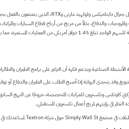
يُقرّب فصل الأنشطة الصناعية شركة تكسترون من منافسيها م
المروحيات والدفاع، بدلاً من مزيج من أرباح قطاع السيارات والمركبات 
الربع الأول من عام 2026 تبلغ 3.70 مليار دولار أمريكي، وربحية للسهم الواحد تب
الأنشطة الصناعية ويدعم فكرة أن التركيز على برامج الطيران والطائرا
ويع وقد يتحدى الرواية إذا أصبح الطلب على الطيران والدفاع أو توقيت 
كتي كاوتكس وتكسترون للمركبات المتخصصة، خروجًا عن النهج السابق
دة النظر في رؤيتهم لمزيج أعمال تكسترون المستقبلي.
Simply Wall حول شركة Textron
لمساعدتك في ت