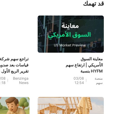
قد تهمك
معاينة السوق
تراجع سهم شركة
الأمريكي | ارتفاع سهم
فياسات بعد صدور
HYFM بنسبة
تقرير الربع الأول -
525.9%؛ تدخل
إليكم السبب
منصة
03/08
Benzinga
/08
سهم
12:54
News
1:18
الولايات المتحدة
واليابان في دعم الين؛
ويليامز من الاحتياطي
الفيدرالي: تباطؤ
التضخم؛ أرباح بالانتير
بعد الإغلاق