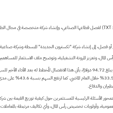
تخطط شركة تكسترون (المدرجة في بورصة نيويورك تحت الرمز: TXT) لفصل قطاعها الصناعي، وإنشا
ع أو فصل، إلى إنشاء شركة "تكسترون الجديدة" المبسطة وشركة صناعية 
لمال، وتعزيز المرونة التشغيلية، وتوضيح ملف الاستثمار للمساهمين
طيران والدفاع.
محور الأسئلة الرئيسية للمستثمرين حول كيفية توزيع القيمة بين شرك
 العمومية، وأولويات تخصيص رأس المال، وأي تكاليف مرتبطة بالمعاملات