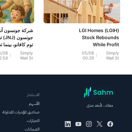
LGI Homes (LGIH)
شركة جونسون آند
Stock Rebounds
جونسون 
While Profit
توم كافانو، بينما
Margins Stay
جينيفر تاوبرت للت
5/08
Simply
05/08
Simply
2:59
Wall St
00:29
Wall St
Compressed
في عام 2026.
الاستثمار
الأسهم
معك.. لأبعد مدى
صناديق المؤشرات المتداولة
الخيارات
الضمانات