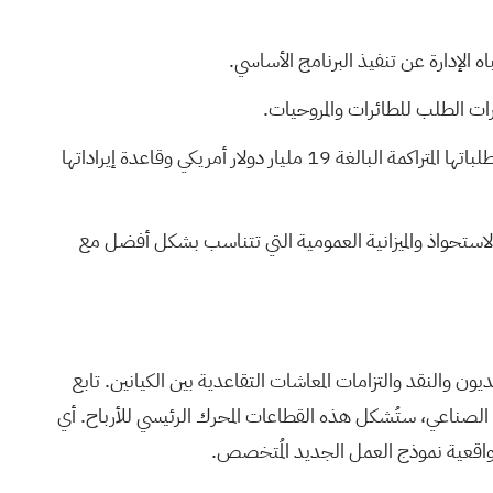
 الإدارة عن تنفيذ البرنامج الأساسي.
ورات الطلب للطائرات والمروحيات.
🎁 قد يُسهّل التخصص البحت في مجال الطيران والدفاع على المستثمرين مقارنة شركة تكسترون بنظيراتها في القطاع وتقييم قيمة طلباتها المتراكمة البالغة 19 مليار دولار أمريكي وقاعدة إيراداتها
استحواذ والميزانية العمومية التي تتناسب بشكل أفضل مع
والنقد والتزامات المعاشات التقاعدية بين الكيانين. تابع
لصناعي، ستُشكل هذه القطاعات المحرك الرئيسي للأرباح. أي