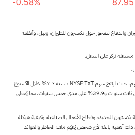
-0.58%
87.95
ء شركة متخصصة في مجال الطيران والدفاع تتمحور حول تكسترون للطيران، وبيل، وأنظمة
مستقلة تركز على التنقل.
.
بالنسبة للمستثمرين الذين يتابعون شركة تكسترون بسعر سهم يبلغ 94.72 دولارًا، يأتي هذا الانفصال المُخطط له بعد الأداء الأخير للسهم، حيث ارتفع سهم NYSE:TXT بنسبة 7.7% خلال الأسبوع
الماضي، و7.6% خلال الشهر الماضي، و8.8% منذ بداية العام، و33.5% خلال العام الماضي. كما ارتفع السهم بنسبة 43.6% على مدى ثلاث سنوات و39.9% على مدى خمس سنوات، مما يُعطي
ة تكسترون الجديدة وقطاع الأعمال الصناعية، وكيفية هيكلة
، ذات أهمية بالغة لأي شخص يُقيّم ملف المخاطر والعوائد