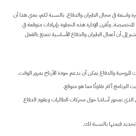
ثل جنرال دايناميكس ولوكهيد مارتن وRTX، الذين يتمتعون بالفعل بخبرة واسعة في مجال الطيران والدفاع. بالنسبة لكم، يعني هذا أن
المتخصصة. وتُقرن الإدارة هذه الخطوة بإيرادات متوقعة في
لغ 1.45 دولار أمريكي من العمليات المستمرة، مما يشير إلى أن أعمال الطيران والدفاع الأساسية تتمتع بالفعل
ت المروحية والدفاع يمكن أن يدعم جودة الأرباح بمرور الوقت.
البرنامج أكثر تفاوتًا مما هو متوقع.
 الذي تمحور أساسًا حول محركات الطائرات وعقود الدفاع
حديد قيمتها بالنسبة لك.