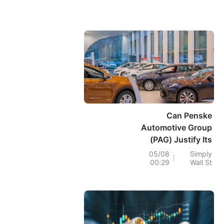
Can Penske
Automotive Group
(PAG) Justify Its
Price On Mixed
05/08
Simply
00:29
Wall St
Earnings And
Higher Payouts?