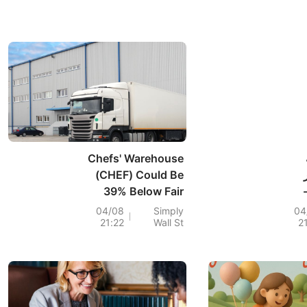
Chefs' Warehouse
(CHEF) Could Be
39% Below Fair
Value After Strong
04/08
Simply
04
21:22
Wall St
2
Earnings Guidance