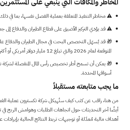
المخاطر والمكافآت التي ينبغي على المستثمرين 
⚠️ مخاطر التنفيذ المتعلقة بعملية الفصل نفسها، بما في ذلك ت
⚠️ قد يؤدي التركيز الأضيق على قطاع الطيران والدفاع إلى جعل
المتوقعة لعام 2026 والتي تبلغ 12 مليار دولار أمريكي أو أكثر.
🎁 يمكن أن تسمح أطر تخصيص رأس المال المنفصلة لشركة نيو 
أسواقها المحددة.
ما يجب متابعته مستقبلاً
من هنا، راقب عن كثب كيف ستُهيكل شركة تكسترون عملية الفصل، س
أيضًا آخر التحديثات حول اتجاهات الطلبات وهوامش الربح في ت
أهداف مالية مُعدّلة أو توجيهات تربط النتائج الحالية بإيرادات عام 2026 المتوقعة وأرقام الطلبات المتراكمة ستكون مهمة لتقييم مدى واقعية نموذج العمل الجديد ال