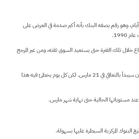
ا على أساس متوسط متحرك لمدة أربعة أيام، وهو رقم يصفه البنك بأنه أكبر صدمة في العرض على
فاع خلال تلك الفترة حتى يستعيد السوق ثقته، ومن غير المرجح
يتوقف مستقبل الأسعار على المدى القريب على متغير واحد: مدة استمرار انخفاض التدفقات. تفترض غولدمان ساكس أن مضيق تايوان سيبدأ بالتعافي في 21 مارس. لكن كل يوم يخطئ فيه هذا
البنوك المركزية السيطرة عليها بسهولة.