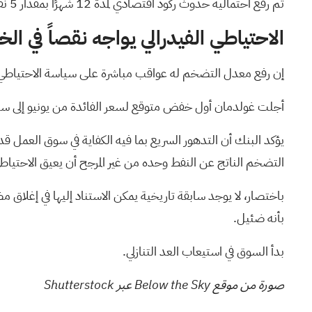
تم رفع احتمالية حدوث ركود اقتصادي لمدة 12 شهرًا بمقدار 5 نقاط مئوية إلى 25%، وهو ما تشير إليه الملاحظات المصرفية بأنه أعلى بمقدار 10 نقاط مئوية من المتوسط غير المشروط طويل الأجل.
الاحتياطي الفيدرالي يواجه نقصاً في الخي
إن رفع معدل التضخم له عواقب مباشرة على سياسة الاحتياطي ال
أجلت غولدمان أول خفض متوقع لسعر الفائدة من يونيو إلى سبتمبر، 
يؤكد البنك أن التدهور السريع بما فيه الكفاية في سوق العمل ق
التضخم الناتج عن النفط وحده من غير المرجح أن يعيق الاحتياطي 
باختصار، لا يوجد سابقة تاريخية يمكن الاستناد إليها في إغلاق 
بأنه ضئيل.
بدأ السوق في استيعاب العد التنازلي.
صورة من موقع Below the Sky عبر Shutterstock