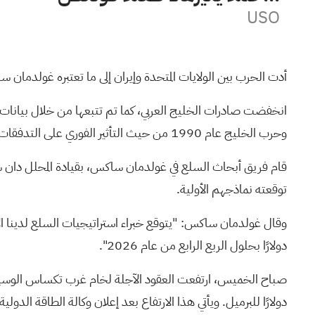
USO
أدت الحرب بين الولايات المتحدة وإيران إلى ما تعتبره غولدمان 
وحرب الخليج عام 1990 من حيث التأثير الفوري على التدفقات.
قام فريق أبحاث السلع في غولدمان ساكس، بقيادة المحلل دان ستر
توقعته نماذجهم الأولية.
دولارًا بحلول الربع الرابع من عام 2026".
صباح الخميس، ارتفعت العقود الآجلة لخام غرب تكساس الوسيط
دولارًا للبرميل. ويأتي هذا الارتفاع بعد إعلان وكالة الطاقة الدولية عن إطلاق طارئ لـ 400 مليون برميل من احتياطيات النف