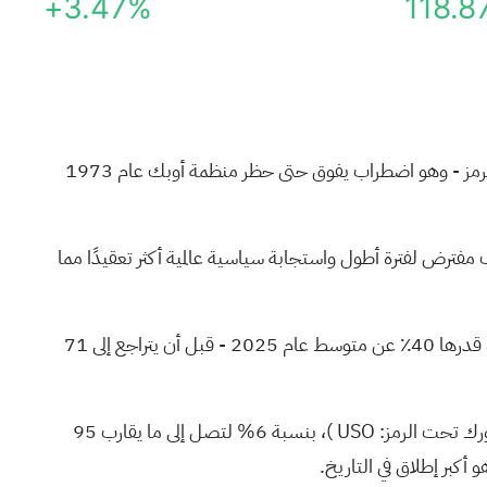
+3.47%
118.8
انخفضت صادرات الخليج العربي، كما تم تتبعها من خلال بيانات عدد السفن، إلى ما يقرب من 3٪ من المستويات الطبيعية في مضيق هرمز - وهو اضطراب يفوق حتى حظر منظمة أوبك عام 1973
مفترض لفترة أطول واستجابة سياسية عالمية أكثر تعقيدًا مما
وقال غولدمان ساكس: "يتوقع خبراء استراتيجيات السلع لدينا الآن أن يبلغ متوسط سعر خام برنت 98 دولارًا في مارس وأبريل - بزيادة قدرها 40٪ عن متوسط عام 2025 - قبل أن يتراجع إلى 71
ورك تحت الرمز:
USO
)، بنسبة 6% لتصل إلى ما يقارب 95