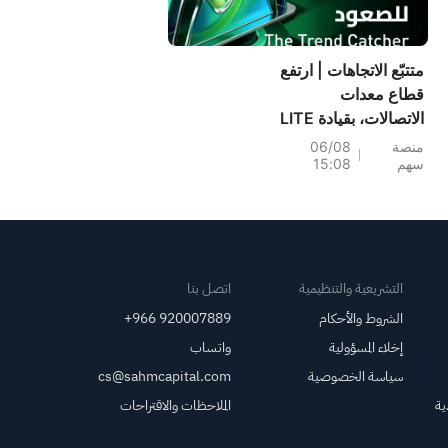
متتبّع الاتجاهات | ارتفع
قطاع معدات
الاتصالات، بقيادة LITE
(+6%)؛ وسجلت أسهم
منصة
06/08
سهم
15:08
PH (+7%) وTPR
(+1.8%) أعلى
مستوياتها على
الإطلاق؛ كما اقتربت
أسهم XOM وFCX من
مستويات رئيسية.
التشريعية والتنظيمية
اتصل بنا
الشروط والأحكام
+966 920007889
إخلاء المسؤولية
واتساب
سياسة الخصوصية
cs@sahmcapital.com
ية
الملاحظات والاقتراحات