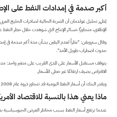
أكبر صدمة في إمدادات النفط على الإط
الإطلاق، متجاوزًا خسائر الإنتاج التي شوهدت خلال حظر النفط عام 1973، والحرب العراقية الإيرانية عام 1980، والغزو العراقي للكويت عام
وقال سترويفن: "نظراً لعدم اليقين بشأن مدة أكبر صدمة في إمداد
حدوث اضطراب طويل الأمد".
الافتراض يضيف ارتفاعًا غير خطي للأسعار.
ويقدر البنك أن أسعار النفط اليومية قد تتجاوز ذروة عام 2008 - أي أكثر من 145 دولارًا للبرميل - إذا استمرت تدفقات مضيق تايوان عند مستوياتها الحالية حتى نهاية شهر مارس.
ماذا يعني هذا بالنسبة للاقتصاد الأمري
عندما ترتفع أسعار النفط بسبب مخاطر العرض الجيوسياسية بدلا