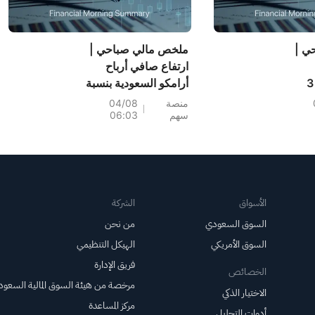
ي |
ملخص مالي صباحي |
ارتفاع صافي أرباح
إيرانية مقررة في 3
أرامكو السعودية بنسبة
باح
33% على أساس
منصة
04/08
سهم
06:03
سنوي إلى 241.64
نسبة
مليار ريال سعودي،
زف
وتوزيع أرباح بقيمة
السعودي (2040)
0.34 ريال سعودي
للسهم السعودي؛
جوجل تصبح ثاني أكبر
الأسواق
الشركة
شركة في العالم
السوق السعودي
من نحن
السوق الأمريكي
الهيكل التنظيمي
فريق الإدارة
الخصائص
مرخصة من هيئة السوق المالية السعود
الاختيار الذكي
مركز المساعدة
أدوات التحليل